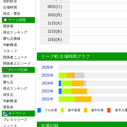
契約状況
09日(
日
)
出場時間
得点・警告
10日(月)
チーム情報
11日(火)
競技場
12日(水)
得点ランキング
勝ち点推移
13日(木)
年齢構成
スタッフ
リーグ戦 出場時間グラフ
関係者ニュース
関係者エピソード
2026年
Jリーグ記録
2025年
順位表
勝ち点
2024年
得点ランキング
2023年
得失点
2022年
年齢構成
星取表
フル出場
途中退場
途中出場
途中入
キーワード
プレスリリース
出場記録
ニュース