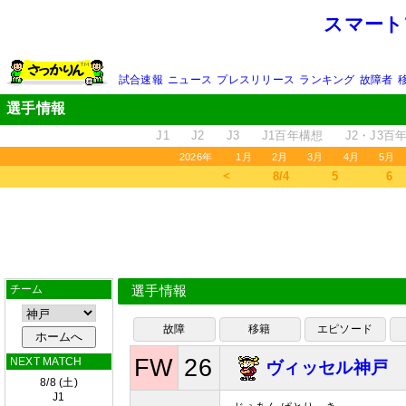
スマート
試合速報
ニュース
プレスリリース
ランキング
故障者
選手情報
J1
J2
J3
J1百年構想
J2・J3百
2026年
1月
2月
3月
4月
5月
＜
8/4
5
6
チーム
選手情報
故障
移籍
エピソード
FW
26
NEXT MATCH
ヴィッセル神戸
8/8 (土)
J1