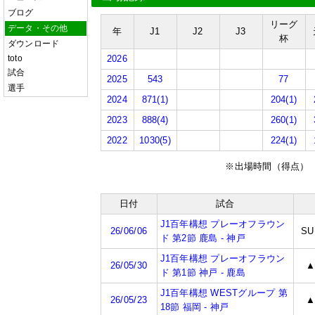
ブログ
リーグ
データ・その他
年
J1
J2
J3
杯
ダウンロード
toto
2026
試合
2025
543
77
選手
2024
871(1)
204(1)
2023
888(4)
260(1)
2022
1030(5)
224(1)
※出場時間（得点）
日付
試合
J1百年構想 プレーオフラウン
26/06/06
SU
ド 第2節 鹿島 - 神戸
J1百年構想 プレーオフラウン
26/05/30
ド 第1節 神戸 - 鹿島
J1百年構想 WESTグループ 第
26/05/23
18節 福岡 - 神戸