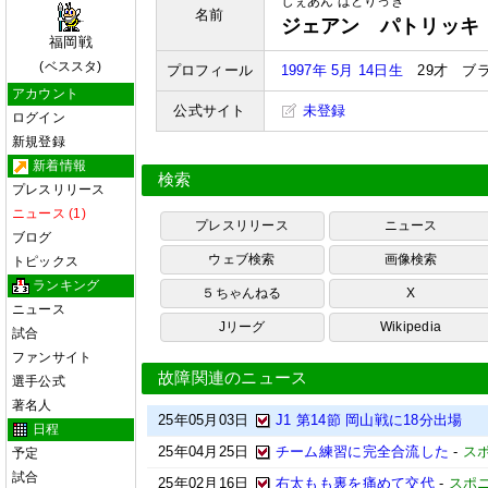
じぇあん ぱとりっき
名前
ジェアン パトリッキ
福岡戦
(ベススタ)
プロフィール
1997年 5月 14日生
29才 ブ
アカウント
公式サイト
未登録
ログイン
新規登録
新着情報
検索
プレスリリース
ニュース (1)
プレスリリース
ニュース
ブログ
ウェブ検索
画像検索
トピックス
ランキング
５ちゃんねる
X
ニュース
Jリーグ
Wikipedia
試合
ファンサイト
故障関連のニュース
選手公式
著名人
25年05月03日
J1 第14節 岡山戦に18分出場
日程
25年04月25日
チーム練習に完全合流した
-
ス
予定
試合
25年02月16日
右太もも裏を痛めて交代
-
スポ