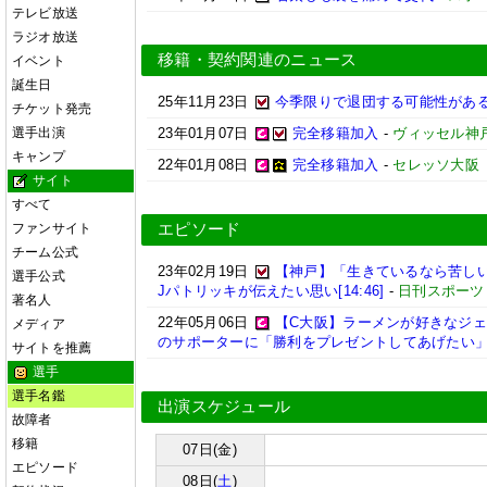
テレビ放送
ラジオ放送
移籍・契約関連のニュース
イベント
誕生日
25年11月23日
今季限りで退団する可能性があ
チケット発売
選手出演
23年01月07日
完全移籍加入
-
ヴィッセル神
キャンプ
22年01月08日
完全移籍加入
-
セレッソ大阪
サイト
すべて
ファンサイト
エピソード
チーム公式
23年02月19日
【神戸】「生きているなら苦し
選手公式
Jパトリッキが伝えたい思い[14:46]
-
日刊スポーツ
著名人
22年05月06日
【C大阪】ラーメンが好きなジ
メディア
のサポーターに「勝利をプレゼントしてあげたい
サイトを推薦
選手
選手名鑑
出演スケジュール
故障者
移籍
07日(金)
エピソード
08日(
土
)