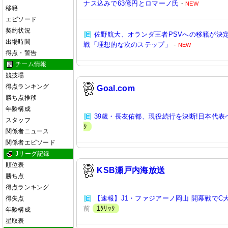
ナス込みで63億円とロマーノ氏
-
NEW
移籍
エピソード
契約状況
佐野航大、オランダ王者PSVへの移籍が決定
出場時間
戦「理想的な次のステップ」
-
NEW
得点・警告
チーム情報
競技場
得点ランキング
Goal.com
勝ち点推移
年齢構成
39歳・長友佑都、現役続行を決断!日本代表
スタッフ
ｸ
関係者ニュース
関係者エピソード
Jリーグ記録
順位表
KSB瀬戸内海放送
勝ち点
得点ランキング
【速報】J1・ファジアーノ岡山 開幕戦でC
得失点
前
1ｸﾘｯｸ
年齢構成
星取表