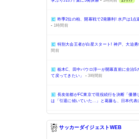
季ぶりJ1の千葉に3発快勝
-
1時間前
2ｸﾘｯｸ
昨季2位の柏、開幕戦で2発勝利! 水戸は1点
-
1時間前
特別大会王者が白星スタート! 神戸、大迫勇
間前
栃木C、田中パウロ淳一が開幕直前に全治5
て戻ってきたい」
-
3時間前
長友佑都がFC東京で現役続行を決断「優勝
は「引退に傾いていた…」と葛藤も、日本代表
サッカーダイジェストWEB