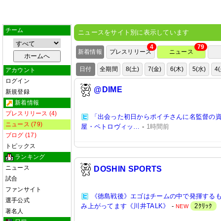
チーム
ニュースをサイト別に表示しています
4
79
新着情報
プレスリリース
ニュース
日付
全期間
8(土)
7(金)
6(木)
5(水)
4
アカウント
ログイン
@DIME
新規登録
新着情報
プレスリリース (4)
「出会った初日からポイチさんに名監督の
ニュース (79)
屋・ペトロヴィッ…
-
1時間前
ブログ (17)
トピックス
ランキング
ニュース
DOSHIN SPORTS
試合
ファンサイト
《徳島戦後》エゴはチームの中で発揮する
選手公式
み上がってます《川井TALK》
-
2ｸﾘｯｸ
NEW
著名人