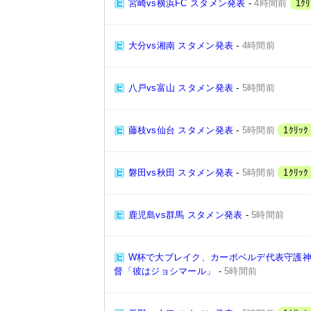
宮崎vs横浜FC スタメン発表
-
4時間前
1ｸﾘ
大分vs湘南 スタメン発表
-
4時間前
八戸vs富山 スタメン発表
-
5時間前
藤枝vs仙台 スタメン発表
-
5時間前
1ｸﾘｯｸ
磐田vs秋田 スタメン発表
-
5時間前
1ｸﾘｯｸ
鹿児島vs群馬 スタメン発表
-
5時間前
W杯で大ブレイク、カーボベルデ代表守護神
督「彼はジョシマール」
-
5時間前