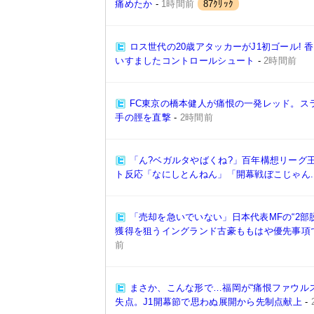
痛めたか
-
1時間前
87ｸﾘｯｸ
ロス世代の20歳アタッカーがJ1初ゴール!
いすましたコントロールシュート
-
2時間前
FC東京の橋本健人が痛恨の一発レッド。ス
手の脛を直撃
-
2時間前
「ん?ベガルタやばくね?」百年構想リーグ
ト反応「なにしとんねん」「開幕戦ぼこじゃん..
「売却を急いでいない」日本代表MFの“2部
獲得を狙うイングランド古豪ももはや優先事項
前
まさか、こんな形で…福岡が“痛恨ファウル
失点。J1開幕節で思わぬ展開から先制点献上
-