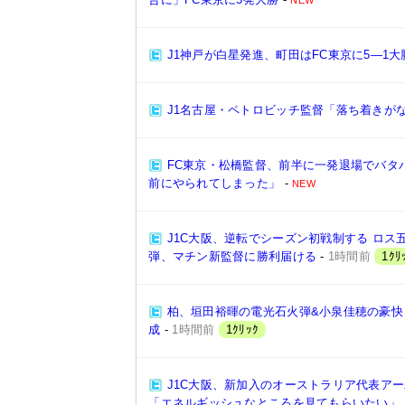
NEW
J1神戸が白星発進、町田はFC東京に5―1大
J1名古屋・ペトロビッチ監督「落ち着きが
FC東京・松橋監督、前半に一発退場でバタ
前にやられてしまった」
-
NEW
J1C大阪、逆転でシーズン初戦制する ロス
弾、マチン新監督に勝利届ける
-
1時間前
1ｸﾘ
柏、垣田裕暉の電光石火弾&小泉佳穂の豪快ミ
成
-
1時間前
1ｸﾘｯｸ
J1C大阪、新加入のオーストラリア代表ア
「エネルギッシュなところを見てもらいたい」