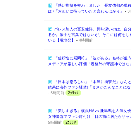
「熱い抱擁を交わしました」長友佑都の現
は?「お互いに待っていたと言わんばかり」
-
パレス加入の冨安健洋。興味深いのは、自
るか。派手な言葉ではないが、そこには何をし
いる【現地発】
-
4時間前
「信頼性に疑問符」「波がある」名将が狙う
メディアが厳しい評価「規格外の守護神ではな
「日本は恐ろしい」「本当に衝撃だ」なんと“2
結果に海外ファン騒然!「まさかこんなことに
-
5時間前
2ｸﾘｯｸ
「美しすぎる」横浜FMvs.鹿島戦を人気女優
女神降臨でファン釘付け「目の前に居たらサッ
5時間前
2ｸﾘｯｸ