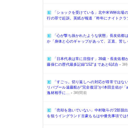
「ショックを受けている」北中米W杯出場の
行の罪で起訴。英紙が報道「昨年にナイトクラ
「心が撃ち抜かれたような状態」長友佑都
か「身体と心のギャップがあって、正直、苦し
「日本代表は常に目指す」39歳・長友佑都
藤保仁の歴代最多記録”152”まであと6試合
-
3
「すごっ。切り返しへの対応が尋常ではな
リバプール遠藤航が“完全復活”か!本田圭佑が
逸材相手に…
-
3時間前
「売却を急いでいない」中村敬斗の“2部脱
を狙うイングランド古豪ももはや優先事項では