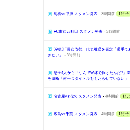
鳥栖vs甲府 スタメン発表
-
3時間前
1ｸﾘｯｸ
FC東京vs町田 スタメン発表
-
3時間前
39歳DF長友佑都、代表引退を否定「選手
きたい」
-
3時間前
息子4人から「なんでW杯で負けたんだ?」3
を決断「何一つタイトルをもたらせていない」
名古屋vs清水 スタメン発表
-
4時間前
1ｸﾘ
広島vs千葉 スタメン発表
-
4時間前
1ｸﾘｯｸ