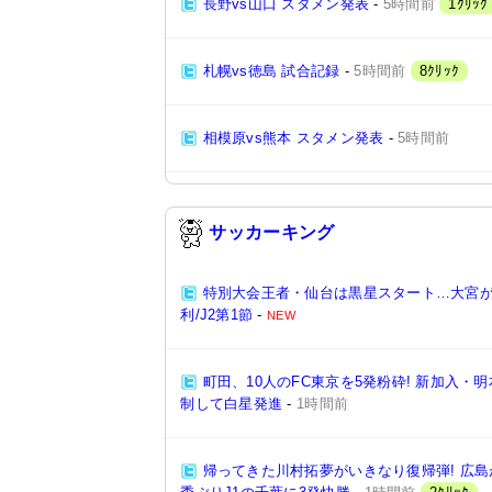
長野vs山口 スタメン発表
-
5時間前
1ｸﾘｯｸ
札幌vs徳島 試合記録
-
5時間前
8ｸﾘｯｸ
相模原vs熊本 スタメン発表
-
5時間前
サッカーキング
特別大会王者・仙台は黒星スタート…大宮が
利/J2第1節
-
NEW
町田、10人のFC東京を5発粉砕! 新加入
制して白星発進
-
1時間前
帰ってきた川村拓夢がいきなり復帰弾! 広島