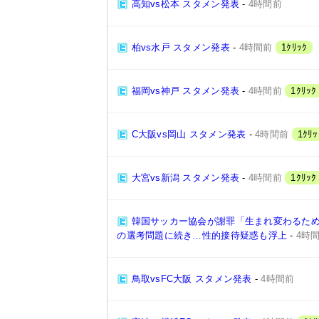
高知vs松本 スタメン発表
-
4時間前
柏vs水戸 スタメン発表
-
4時間前
1ｸﾘｯｸ
福岡vs神戸 スタメン発表
-
4時間前
1ｸﾘｯｸ
C大阪vs岡山 スタメン発表
-
4時間前
1ｸﾘｯ
大宮vs新潟 スタメン発表
-
4時間前
1ｸﾘｯｸ
韓国サッカー協会が謝罪「生まれ変わるた
の選考問題に続き…性的接待疑惑も浮上
-
4時
鳥取vsFC大阪 スタメン発表
-
4時間前