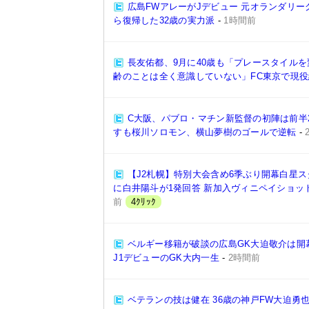
広島FWアレーがJデビュー 元オランダリー
ら復帰した32歳の実力派
-
1時間前
長友佑都、9月に40歳も「プレースタイル
齢のことは全く意識していない」FC東京で現
C大阪、パブロ・マチン新監督の初陣は前半2
すも桜川ソロモン、横山夢樹のゴールで逆転
-
【J2札幌】特別大会含め6季ぶり開幕白星ス
に白井陽斗が1発回答 新加入ヴィニペイショッ
前
4ｸﾘｯｸ
ベルギー移籍が破談の広島GK大迫敬介は開
J1デビューのGK大内一生
-
2時間前
ベテランの技は健在 36歳の神戸FW大迫勇