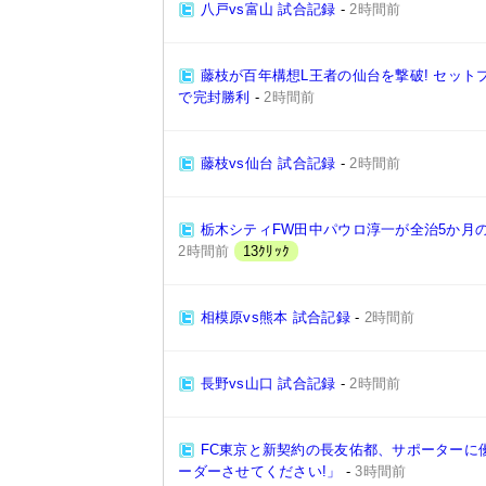
八戸vs富山 試合記録
-
2時間前
藤枝が百年構想L王者の仙台を撃破! セット
で完封勝利
-
2時間前
藤枝vs仙台 試合記録
-
2時間前
栃木シティFW田中パウロ淳一が全治5か月
2時間前
13ｸﾘｯｸ
相模原vs熊本 試合記録
-
2時間前
長野vs山口 試合記録
-
2時間前
FC東京と新契約の長友佑都、サポーターに
ーダーさせてください!」
-
3時間前