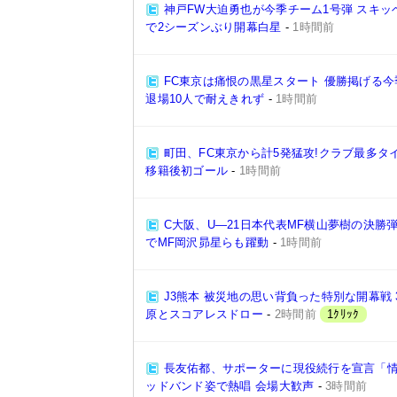
神戸FW大迫勇也が今季チーム1号弾 スキ
で2シーズンぶり開幕白星
-
1時間前
FC東京は痛恨の黒星スタート 優勝掲げる今
退場10人で耐えきれず
-
1時間前
町田、FC東京から計5発猛攻!クラブ最多タ
移籍後初ゴール
-
1時間前
C大阪、U―21日本代表MF横山夢樹の決勝
でMF岡沢昴星らも躍動
-
1時間前
J3熊本 被災地の思い背負った特別な開幕戦
原とスコアレスドロー
-
2時間前
1ｸﾘｯｸ
長友佑都、サポーターに現役続行を宣言「情
ッドバンド姿で熱唱 会場大歓声
-
3時間前