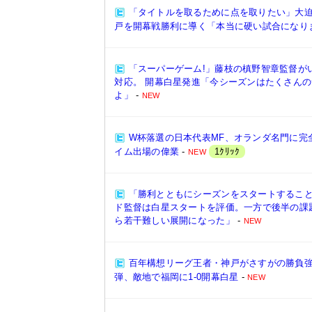
「タイトルを取るために点を取りたい」大迫
戸を開幕戦勝利に導く「本当に硬い試合になり
「スーパーゲーム!」藤枝の槙野智章監督が
対応。 開幕白星発進「今シーズンはたくさん
よ」
-
NEW
W杯落選の日本代表MF、オランダ名門に完全
イム出場の偉業
-
1ｸﾘｯｸ
NEW
「勝利とともにシーズンをスタートするこ
ド監督は白星スタートを評価。一方で後半の課
ら若干難しい展開になった」
-
NEW
百年構想リーグ王者・神戸がさすがの勝負強
弾、敵地で福岡に1-0開幕白星
-
NEW