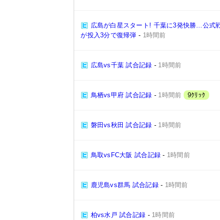
広島が白星スタート! 千葉に3発快勝…公式
が投入3分で復帰弾
-
1時間前
広島vs千葉 試合記録
-
1時間前
鳥栖vs甲府 試合記録
-
1時間前
9ｸﾘｯｸ
磐田vs秋田 試合記録
-
1時間前
鳥取vsFC大阪 試合記録
-
1時間前
鹿児島vs群馬 試合記録
-
1時間前
柏vs水戸 試合記録
-
1時間前