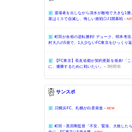
退場者を出しながら清水が敵地で大きな1勝
屋はミスで自滅し、悔しい敗戦◎J1開幕戦
-
NE
町田が余裕の逆転勝利! デューク、明本考
村大八の5発で、1人少ないFC東京をひっくり返
【FC東京】長友佑都が契約更新を発表!「
に、優勝するために戦いたい」
-
3時間前
サンスポ
J2横浜FC、札幌が白星発進
-
NEW
町田・黒田剛監督「不安、緊張、大敗した
合に」FC東京に5発大勝
-