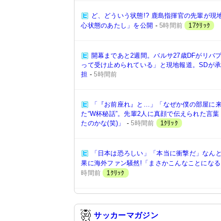
ど、どういう状態!? 鹿島指揮官の先輩が現
心状態のあたし」を公開
-
5時間前
17ｸﾘｯｸ
開幕まであと2週間。バルサ27歳DFがリバ
って受け止められている」と現地報道。SDが
担
-
5時間前
「『お前座れ』と…」「なぜか僕の部屋に来
た“W杯秘話”。先輩2人に真顔で伝えられた言
たのかな(笑)」
-
5時間前
1ｸﾘｯｸ
「日本は恐ろしい」「本当に衝撃だ」なんと“2
果に海外ファン騒然!「まさかこんなことにな
時間前
1ｸﾘｯｸ
サッカーマガジン