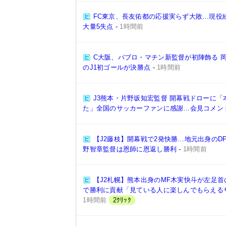
FC東京、長友佑都の応援実らず大敗…現役
大量5失点
-
1時間前
C大阪、パブロ・マチン新監督が初陣飾る 岡
のJ1初ゴールが決勝点
-
1時間前
J3熊本・片野坂知宏監督 開幕戦ドローに
た」全国のサッカーファンに感謝…会見コメン
【J2藤枝】開幕戦で2発快勝…地元出身のD
野智章監督は恩師に恩返し勝利
-
1時間前
【J2札幌】熊本出身のMF木実快斗が左足首
で勝利に貢献「見ている人に楽しんでもらえる
1時間前
2ｸﾘｯｸ