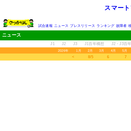
スマート
試合速報
ニュース
プレスリリース
ランキング
故障者
ニュース
J1
J2
J3
J1百年構想
J2・J3百
2026年
1月
2月
3月
4月
5月
＜
8/5
6
7