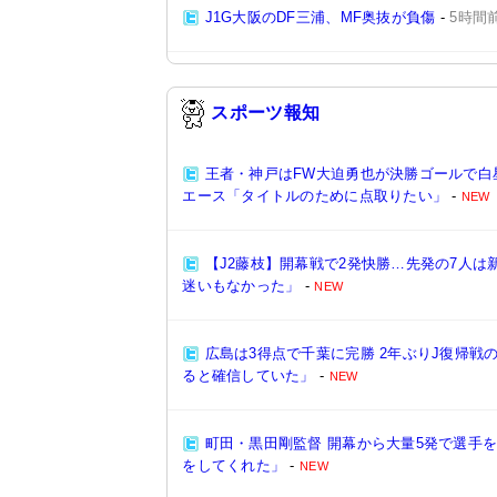
J1G大阪のDF三浦、MF奥抜が負傷
-
5時間
スポーツ報知
王者・神戸はFW大迫勇也が決勝ゴールで白星
エース「タイトルのために点取りたい」
-
NEW
【J2藤枝】開幕戦で2発快勝…先発の7人
迷いもなかった」
-
NEW
広島は3得点で千葉に完勝 2年ぶりJ復帰戦
ると確信していた」
-
NEW
町田・黒田剛監督 開幕から大量5発で選手
をしてくれた」
-
NEW