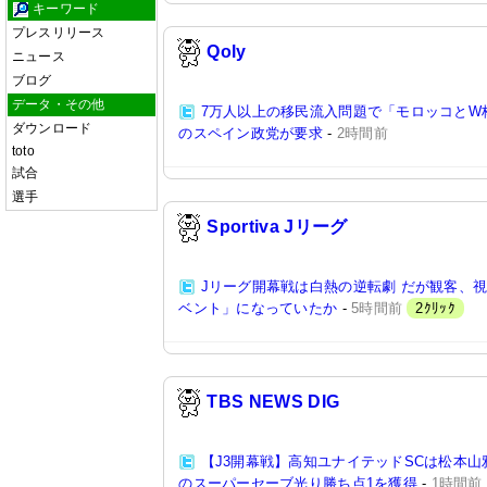
キーワード
プレスリリース
Qoly
ニュース
ブログ
データ・その他
7万人以上の移民流入問題で「モロッコとW
ダウンロード
のスペイン政党が要求
-
2時間前
toto
試合
選手
Sportiva Jリーグ
Jリーグ開幕戦は白熱の逆転劇 だが観客、
ベント」になっていたか
-
5時間前
2ｸﾘｯｸ
TBS NEWS DIG
【J3開幕戦】高知ユナイテッドSCは松本山雅
のスーパーセーブ光り勝ち点1を獲得
-
1時間前