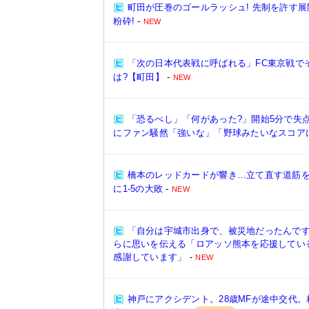
町田が圧巻のゴールラッシュ! 先制を許す展
粉砕!
-
NEW
「次の日本代表戦に呼ばれる」FC東京戦で
は?【町田】
-
NEW
「恐るべし」「何があった?」開始5分で失
にファン騒然「強いな」「野球みたいなスコア
橋本のレッドカードが響き…立て直す道筋を
に1-5の大敗
-
NEW
「自分は宇城市出身で、被災地だったんですけ
らに思いを伝える「ロアッソ熊本を応援してい
感謝しています」
-
NEW
神戸にアクシデント。28歳MFが途中交代