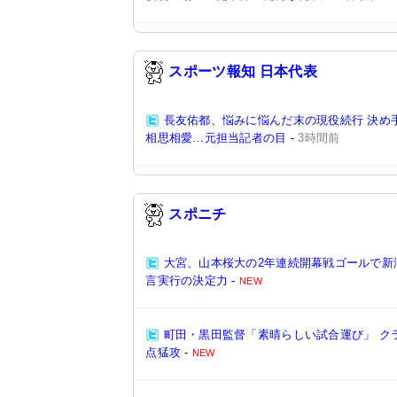
スポーツ報知 日本代表
長友佑都、悩みに悩んだ末の現役続行 決め手
相思相愛…元担当記者の目
-
3時間前
スポニチ
大宮、山本桜大の2年連続開幕戦ゴールで新
言実行の決定力
-
NEW
町田・黒田監督「素晴らしい試合運び」 クラ
点猛攻
-
NEW