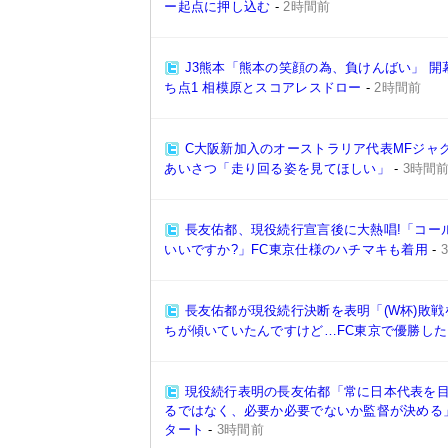
ー起点に押し込む
-
2時間前
J3熊本「熊本の笑顔の為、負けんばい」 
ち点1 相模原とスコアレスドロー
-
2時間前
C大阪新加入のオーストラリア代表MFジャ
あいさつ「走り回る姿を見てほしい」
-
3時間
長友佑都、現役続行宣言後に大熱唱!「コー
いいですか?」FC東京仕様のハチマキも着用
-
長友佑都が現役続行決断を表明「(W杯)敗
ちが傾いていたんですけど…FC東京で優勝した
現役続行表明の長友佑都「常に日本代表を
るではなく、必要か必要でないか監督が決める
タート
-
3時間前