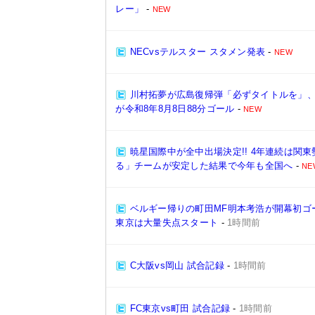
レー」
-
NEW
NECvsテルスター スタメン発表
-
NEW
川村拓夢が広島復帰弾「必ずタイトルを」、祝
が令和8年8月8日88分ゴール
-
NEW
暁星国際中が全中出場決定!! 4年連続は関
る」チームが安定した結果で今年も全国へ
-
NE
ベルギー帰りの町田MF明本考浩が開幕初ゴール
東京は大量失点スタート
-
1時間前
C大阪vs岡山 試合記録
-
1時間前
FC東京vs町田 試合記録
-
1時間前