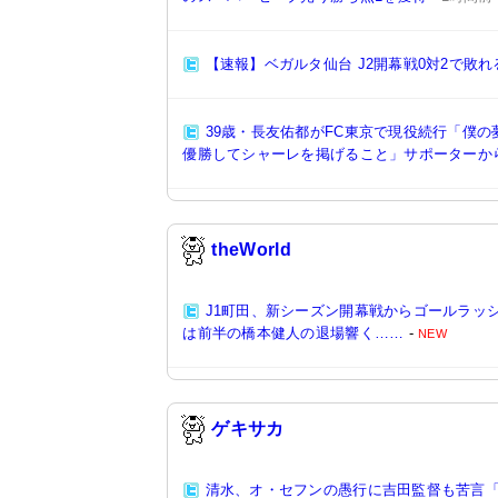
【速報】ベガルタ仙台 J2開幕戦0対2で敗れ
39歳・長友佑都がFC東京で現役続行「僕
優勝してシャーレを掲げること」サポーターか
theWorld
J1町田、新シーズン開幕戦からゴールラッシュ!
は前半の橋本健人の退場響く……
-
NEW
ゲキサカ
清水、オ・セフンの愚行に吉田監督も苦言