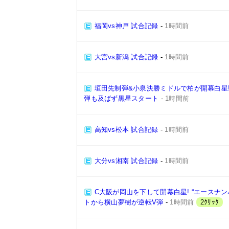
福岡vs神戸 試合記録
-
1時間前
大宮vs新潟 試合記録
-
1時間前
垣田先制弾&小泉決勝ミドルで柏が開幕白星!
弾も及ばず黒星スタート
-
1時間前
高知vs松本 試合記録
-
1時間前
大分vs湘南 試合記録
-
1時間前
C大阪が岡山を下して開幕白星! “エースナ
トから横山夢樹が逆転V弾
-
1時間前
2ｸﾘｯｸ