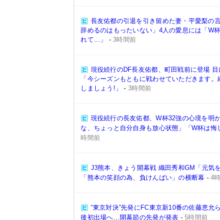
長友佑都の引退を引き留めた妻・平愛梨の
辞めるのはもったいない」4人の愛息には「W
れて…」
-
3時間前
現役続行のDF長友佑都、町田戦前に登場 
「今シーズンもともに戦わせていただきます。
しましょう!」
-
3時間前
現役続行の長友佑都、W杯32強の心境を明
な、ちょっと自分自身も放心状態」「W杯は悔
時間前
J3熊本、きょう開幕戦 織田秀和GM「元気
「熊本の笑顔の為、負けんばい」の横断幕
-
4
“東京対決”先発にFC東京新10番の佐藤恵允
後初出場へ…開幕節の先発が発表
-
5時間前