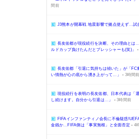
間前
J3熊本が開幕戦 地震影響で拠点使えず…試
長友佑都が現役続行を決断、その理由とは
ルドカップ負けたんだとプレッシャーも(笑)」
長友佑都「引退に気持ちは傾いた」が「FC
い情熱が心の底から湧き上がって…」
-
3時間
現役続行を表明の長友佑都、日本代表は「
し続けます。自分から引退は…」
-
3時間前
FIFAインファンティノ会長に不倫疑惑!UE
金銭か…FIFA側は「事実無根」と全面否定
-
4