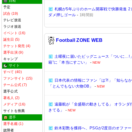
日程
予定
札幌が5年ぶりのホーム開幕戦で快勝発進 
試合 (19)
ダメ押しゴール
-
1時間前
テレビ放送
ラジオ放送
イベント (16)
誕生日 (5)
Football ZONE WEB
チケット発売 (4)
選手出演 (9)
土曜夜に届いたビッグニュース「ついに…!」
キャンプ
籍”に「本当にすごい」
-
NEW
サイト
すべて (40)
ファンサイト (15)
日本代表の情報にファン「は?!」「知らなか
チーム公式 (7)
「とんでもない大物OB」
-
NEW
選手公式
著名人 (2)
遠藤航が「全盛期の動きしてる」 オランダ
メディア (16)
きてる」
-
NEW
サイトを推薦
選手
選手名鑑 (1)
鈴木彩艶を獲得へ、PSGが2度目のオファー
故障者