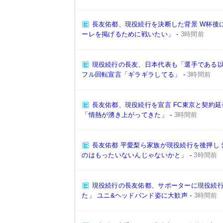
長友佑都、現役続行を決断した背景 W杯後
ーレを掲げるために戦いたい」
-
3時間前
現役続行の長友、日本代表も「選手である以上
フル回転宣言「ギラギラしてる」
-
3時間前
長友佑都、現役続行を宣言 FC東京と契約延
「情熱が湧き上がってきた」
-
3時間前
長友佑都 平愛梨ら家族が現役続行を後押し
のはもったいないんじゃないかと」
-
3時間前
現役続行の長友佑都、サポーターに現役続
た」 ユニ&ヘッドバンド姿に大歓声
-
3時間前