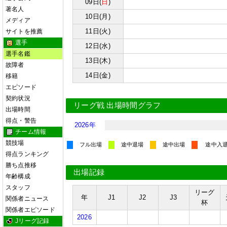
09日(
日
)
著名人
10日(月)
メディア
11日(火)
サイトを推薦
選手
12日(水)
選手名鑑
13日(木)
故障者
14日(金)
移籍
エピソード
契約状況
リーグ戦 出場時間グラフ
出場時間
得点・警告
2026年
チーム情報
競技場
フル出場
途中退場
途中出場
途中入
得点ランキング
勝ち点推移
出場記録
年齢構成
スタッフ
リーグ
年
J1
J2
J3
関係者ニュース
杯
関係者エピソード
2026
Jリーグ記録