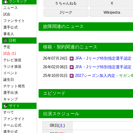
ランキング
５ちゃんねる
X
ニュース
Jリーグ
Wikipedia
試合
ファンサイト
故障関連のニュース
選手公式
著名人
日程
移籍・契約関連のニュース
予定
試合 (1)
26年07月24日
JFA・Jリーグ特別指定選手認定
テレビ放送
ラジオ放送
26年02月06日
JFA・Jリーグ特別指定選手認定
イベント
25年10月01日
2027シーズン加入内定
-
サガン
誕生日
チケット発売
選手出演
エピソード
キャンプ
サイト
すべて
出演スケジュール
ファンサイト
チーム公式
08日(
土
)
選手公式