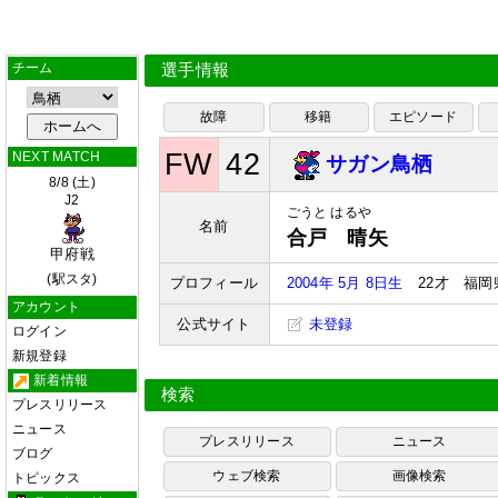
チーム
選手情報
故障
移籍
エピソード
FW
42
NEXT MATCH
サガン鳥栖
8/8 (土)
J2
ごうと はるや
名前
合戸 晴矢
甲府戦
(駅スタ)
プロフィール
2004年 5月 8日生
22才 福岡県
アカウント
公式サイト
未登録
ログイン
新規登録
新着情報
検索
プレスリリース
ニュース
プレスリリース
ニュース
ブログ
ウェブ検索
画像検索
トピックス