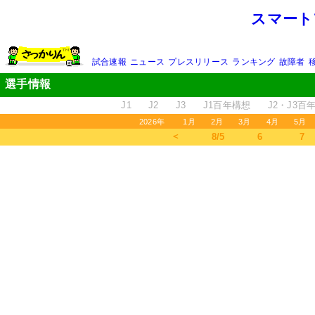
スマート
試合速報
ニュース
プレスリリース
ランキング
故障者
選手情報
J1
J2
J3
J1百年構想
J2・J3百
2026年
1月
2月
3月
4月
5月
＜
8/5
6
7