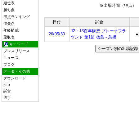
順位表
※出場時間（得点）
勝ち点
得点ランキング
日付
試合
得失点
年齢構成
J2・J3百年構想 プレーオフラ
26/05/30
ウンド 第1節 徳島 - 鳥栖
星取表
キーワード
シーズン別の出場記録
プレスリリース
ニュース
ブログ
データ・その他
ダウンロード
toto
試合
選手