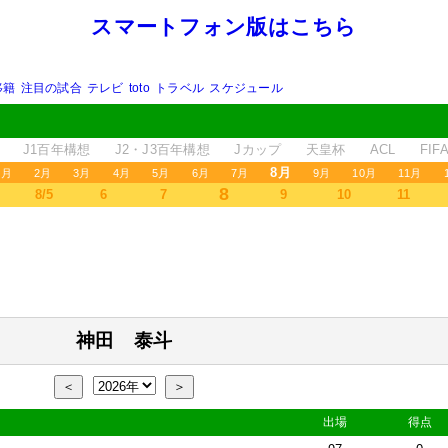
スマートフォン版はこちら
移籍
注目の試合
テレビ
toto
トラベル
スケジュール
J1百年構想
J2・J3百年構想
Jカップ
天皇杯
ACL
FI
8月
1月
2月
3月
4月
5月
6月
7月
9月
10月
11月
8
8/5
6
7
9
10
11
神田 泰斗
＜
＞
出場
得点