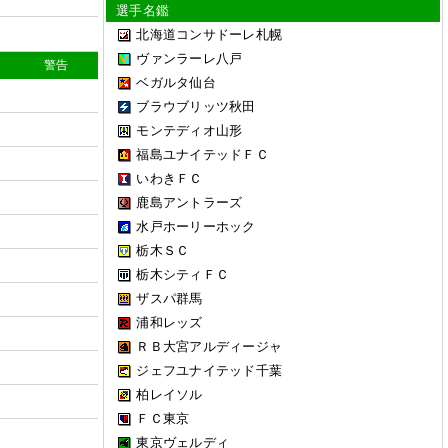
選手名鑑
北海道コンサドーレ札幌
ヴァンラーレ八戸
警告
ベガルタ仙台
ブラウブリッツ秋田
モンテディオ山形
福島ユナイテッドＦＣ
いわきＦＣ
鹿島アントラーズ
水戸ホーリーホック
栃木ＳＣ
栃木シティＦＣ
ザスパ群馬
浦和レッズ
ＲＢ大宮アルディージャ
ジェフユナイテッド千葉
柏レイソル
ＦＣ東京
東京ヴェルディ