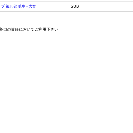
プ 第18節 岐阜 - 大宮
SUB
各自の責任においてご利用下さい