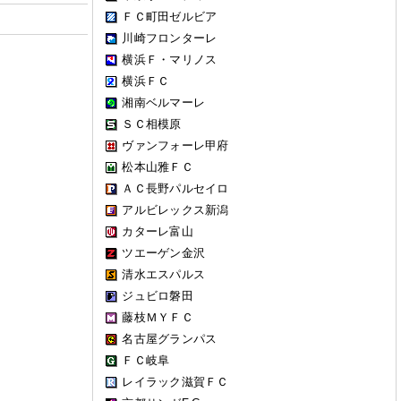
ＦＣ町田ゼルビア
川崎フロンターレ
横浜Ｆ・マリノス
横浜ＦＣ
湘南ベルマーレ
ＳＣ相模原
ヴァンフォーレ甲府
松本山雅ＦＣ
ＡＣ長野パルセイロ
アルビレックス新潟
カターレ富山
ツエーゲン金沢
清水エスパルス
ジュビロ磐田
藤枝ＭＹＦＣ
名古屋グランパス
ＦＣ岐阜
レイラック滋賀ＦＣ