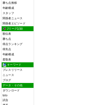
勝ち点推移
年齢構成
スタッフ
関係者ニュース
関係者エピソード
Jリーグ記録
順位表
勝ち点
得点ランキング
得失点
年齢構成
星取表
キーワード
プレスリリース
ニュース
ブログ
データ・その他
ダウンロード
toto
試合