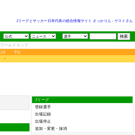
Jリーグとサッカー日本代表の総合情報サイト さっかりん
-
ゲストさん
FAワールドカップ
12月
予定
＞
Jリーグ
登録選手
出場記録
出場停止
追加・変更・抹消