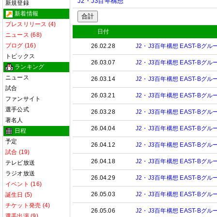
J2・J3百年構想
新規登録
新着情報
合計
プレスリリース (4)
日付
ニュース (68)
ブログ (16)
26.02.28
J2・J3百年構想 EAST-Bグルー
トピックス
26.03.07
J2・J3百年構想 EAST-Bグル
ランキング
ニュース
26.03.14
J2・J3百年構想 EAST-Bグルー
試合
26.03.21
J2・J3百年構想 EAST-Bグルー
ファンサイト
選手公式
26.03.28
J2・J3百年構想 EAST-Bグルー
著名人
26.04.04
J2・J3百年構想 EAST-Bグルー
日程
予定
26.04.12
J2・J3百年構想 EAST-Bグルー
試合 (19)
26.04.18
J2・J3百年構想 EAST-Bグルー
テレビ放送
ラジオ放送
26.04.29
J2・J3百年構想 EAST-Bグルー
イベント (16)
26.05.03
J2・J3百年構想 EAST-Bグルー
誕生日 (5)
チケット発売 (4)
26.05.06
J2・J3百年構想 EAST-Bグル
選手出演 (9)