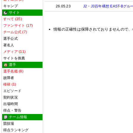
キャンプ
26.05.23
J2・J3百年構想 EAST-Bグルー
サイト
すべて (35)
ファンサイト (17)
情報の正確性は保障されておりませんので、
チーム公式 (7)
選手公式
著名人
メディア (11)
サイトを推薦
選手
選手名鑑 (8)
故障者
移籍 (1)
エピソード
契約状況
出場時間
得点・警告
チーム情報
競技場
得点ランキング