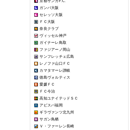
京都サンガF.C.
ガンバ大阪
セレッソ大阪
ＦＣ大阪
奈良クラブ
ヴィッセル神戸
ガイナーレ鳥取
ファジアーノ岡山
サンフレッチェ広島
レノファ山口ＦＣ
カマタマーレ讃岐
徳島ヴォルティス
愛媛ＦＣ
ＦＣ今治
高知ユナイテッドＳＣ
アビスパ福岡
ギラヴァンツ北九州
サガン鳥栖
Ｖ・ファーレン長崎