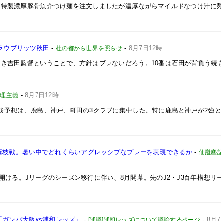
。特製濃厚豚骨魚介つけ麺を注文しましたが濃厚ながらマイルドなつけ汁に
 ブラウブリッツ秋田
-
-
8月7日12時
杜の都から世界を照らせ
き吉田監督ということで、方針はブレないだろう。10番は石田が背負う続
-
8月7日12時
原理主義
勝予想は、鹿島、神戸、町田の3クラブに集中した。特に鹿島と神戸が2強
・藤枝戦。暑い中でどれくらいアグレッシブなプレーを表現できるか
-
仙蹴塵
幕を開ける。Jリーグのシーズン移行に伴い、8月開幕。先のJ2・J3百年構想リ
「ガンバ大阪vs浦和レッズ」
-
-
8月
[浦議]浦和レッズについて議論するページ