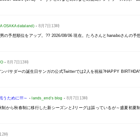
-
8月7日13時
AKA dataland)
イと次男の予想順位をアップ。?? 2026/08/06 現在。たろさんとhanaboさんの
-
8月7日13時
TO
サダーの誕生日サンガの公式Twitterでは2人を祝福?HAPPY BIRTHDA
うために!!!～
-
-
8月7日13時
lands_end’s blog
。春秋制から秋春制に移行した新シーズンとJリーグは謳っているが～盛夏初夏
12時