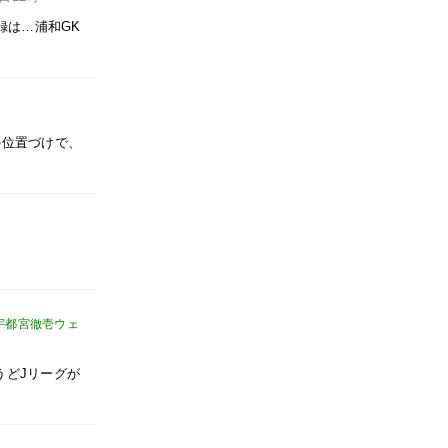
録は…浦和GK
の位置づけで、
宇都宮徹壱ウェ
うどJリーグが