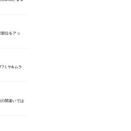
予想順位をアッ
Y?ミヤ&ムラ
制の間違いでは