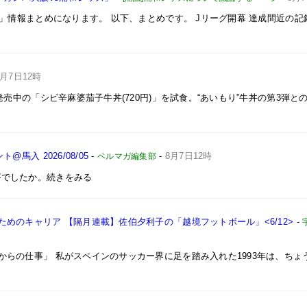
」」情報まとめになります。 以下、まとめです。 Jリーグ開幕 達成間近の記
8月7日12時
発売中の「シビ辛麻婆茄子牛丼(720円)」を試食。“あいもり”牛丼の第3弾と
馬入 2026/08/05
-
-
8月7日12時
ベルマガ編集部
がでしたか。続きをみる
めのキャリア 【隔月連載】佐伯夕利子の「越境フットボール」<6/12>
-
からの仕事」 私がスペインのサッカー界に足を踏み入れた1993年は、ちょ