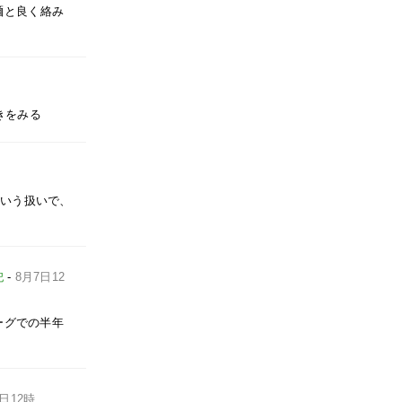
麺と良く絡み
きをみる
という扱いで、
-
8月7日12
記
ーグでの半年
7日12時