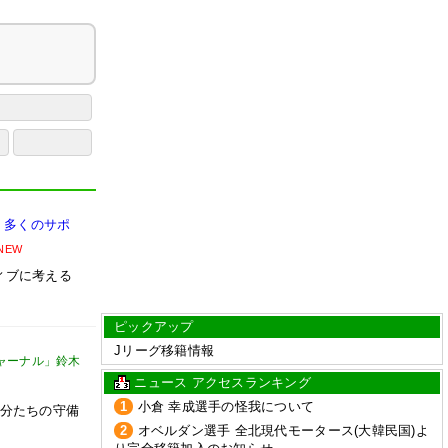
、多くのサポ
NEW
ィブに考える
ピックアップ
Jリーグ移籍情報
ャーナル」鈴木
ニュース アクセスランキング
1
小倉 幸成選手の怪我について
自分たちの守備
2
オベルダン選手 全北現代モータース(大韓民国)よ