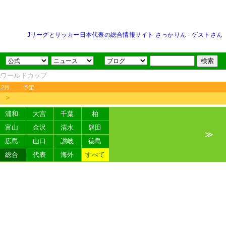
Jリーグとサッカー日本代表の総合情報サイト さっかりん
-
ゲストさん
FAワールドカップ
12月
予定
＞
浦和
大宮
千葉
柏
富山
金沢
清水
磐田
≫
広島
山口
讃岐
徳島
総合
代表
海外
すべて