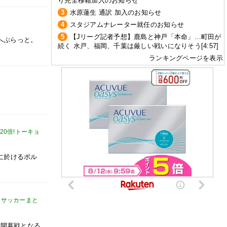
り完全移籍加入のお知らせ
3
水原蓮生 通訳 加入のお知らせ
4
スタジアムナレーター就任のお知らせ
5
【Jリーグ記者予想】鹿島と神戸「本命」…町田が
へぷらっと。
続く 水戸、福岡、千葉は厳しい戦いになりそう[4:57]
ランキングページを表示
20倍!トーキョ
に於けるボル
net【サッカーまと
ホーム開幕戦となる