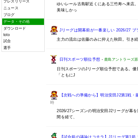
プレスリリース
ゆいレール古島駅近くにある三竹寿へ来店
ニュース
美味しかっ
ブログ
データ・その他
ダウンロード
Jリーグは開幕前が一番楽しい 2026/27
toto
主力の流出は佐藤のみに抑えた秋田。引き続
試合
選手
日刊スポーツ順位予想
-
鹿島アントラーズ
日刊スポーツのJリーグ順位予想である。優
「ともにJ
【次戦への準備から】明治安田J2第1戦
時
2026/27シーズンの明治安田J2リーグが
間を経て、
【試合前の議論はコチラ】J1リーグ第1節