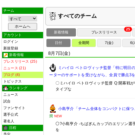
チーム
すべてのチーム
25
新着情報
プレスリリース
アカウント
ログイン
日付
全期間
7(金)
6(
新規登録
8月7日(金)
新着情報
プレスリリース (25)
ミハイロ ペトロヴィッチ監督「特に明日
ニュース (21)
ブログ (4)
ーターのサポートを受けながら、全員で勝点3を
トピックス
〇ミハイロ ペトロヴィッチ監督 Q:開幕
ランキング
タイプな
ニュース
試合
ファンサイト
小島亨介「チーム全体をコンパクトに保つこと
選手公式
潤
NEW
著名人
⚪?小島亨介 -ちばぎんカップのエリソン選
日程
を
予定