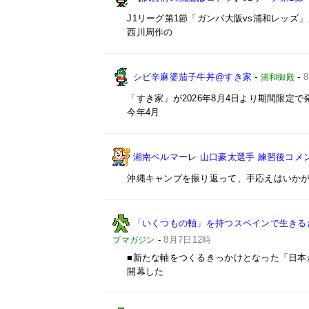
J1リーグ第1節「ガンバ大阪vs浦和レッズ
西川周作の
シビ辛麻婆茄子牛丼@すき家
-
-
浦和御殿
「すき家」が2026年8月4日より期間限定で
今年4月
湘南ベルマーレ 山口豪太選手 練習後コメント@
沖縄キャンプを振り返って、手応えはいか
「いくつもの軸」を持つスペインで生きるた
-
8月7日12時
ブマガジン
■新たな軸をつくるきっかけとなった「日本
開幕した