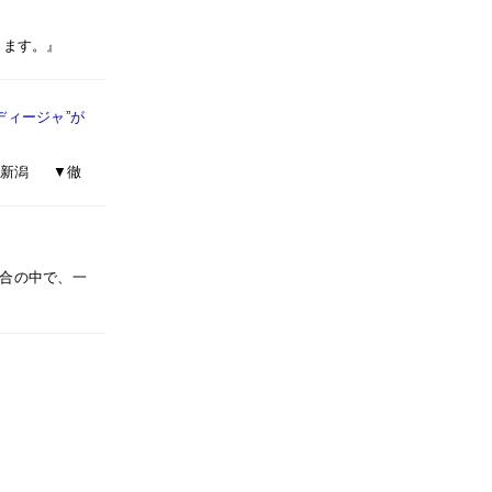
ります。』
ディージャ”が
クス新潟 ▼徹
試合の中で、一