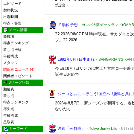
エピソード
第2節・
契約状況
出場時間
得点・警告
J1順位予想
-
ガンバ大阪データランド(GAMBA OS
チーム情報
?? 2026/08/07 PM1時半現在。サカダ
競技場
プ。?? 2026
得点ランキング
勝ち点推移
年齢構成
1992年8月7日生まれ
-
SANGARIAN'S KAN
スタッフ
今日は8月7日サンガは村上と宮吉コーチ兼アンバ
関係者ニュース (4)
誕生日おめで
関係者エピソード
Jリーグ記録
順位表
ジーコと共に～行こう!国立へ!!鹿島と共に戦
勝ち点
得点ランキング
2026年8月7日、新シーズンが開幕する
ないだろ
得失点
年齢構成
星取表
沖縄「三竹寿」
-
-
8月7日
Tokyo Junky Life
キーワード