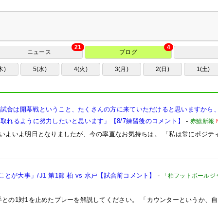
21
4
ニュース
ブログ
木)
5(水)
4(火)
3(月)
2(日)
1(土)
の試合は開幕戦ということ、たくさんの方に来ていただけると思いますから
取れるように努力したいと思います」【8/7練習後のコメント】
-
赤鯱新報
戦がいよいよ明日となりましたが、今の率直なお気持ちは。 「私は常にポジテ
が大事」/J1 第1節 柏 vs 水戸【試合前コメント】
-
「柏フットボールジ
手との1対1を止めたプレーを解説してください。 「カウンターというか、