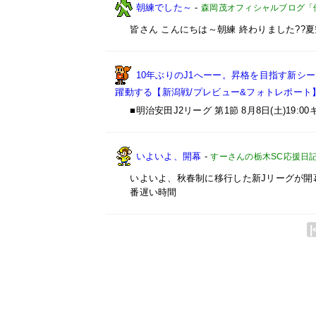
朝練でした～
-
森岡茂オフィシャルブログ「優しい
皆さん こんにちは～朝練 終わりました?
10年ぶりのJ1へーー。昇格を目指す新シ
躍動する【新潟戦/プレビュー&フォトレポート
■明治安田J2リーグ 第1節 8月8日(土)1
いよいよ、開幕
-
すーさんの栃木SC応援日
いよいよ、秋春制に移行した新Jリーグが開
番遅い時間
|