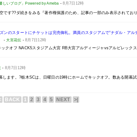
-
8月7日12時
ブログ」Powered by Ameba
?夏空です??ダ続きをみる『著作権保護のため、記事の一部のみ表示されてお
ーズンのスタートにチケットは完売御礼。満員のスタジアムで“ナダル・アル
】
-
-
8月7日12時
大宮花伝
9:00キックオフ NACK5スタジアム大宮 RB大宮アルディージャvsアルビレッ
-
8月7日12時
記
幕します。?栃木SCは、日曜日の19時にホームでキックオフ。数ある開幕
<
BACK
1
2
3
4
5
NEXT
>|