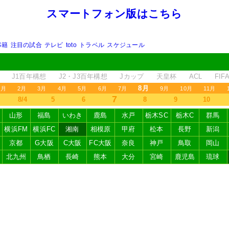
スマートフォン版はこちら
移籍
注目の試合
テレビ
toto
トラベル
スケジュール
J1百年構想
J2・J3百年構想
Jカップ
天皇杯
ACL
FI
8月
1月
2月
3月
4月
5月
6月
7月
9月
10月
11月
7
8/4
5
6
8
9
10
山形
福島
いわき
鹿島
水戸
栃木SC
栃木C
群馬
横浜FM
横浜FC
湘南
相模原
甲府
松本
長野
新潟
京都
G大阪
C大阪
FC大阪
奈良
神戸
鳥取
岡山
北九州
鳥栖
長崎
熊本
大分
宮崎
鹿児島
琉球