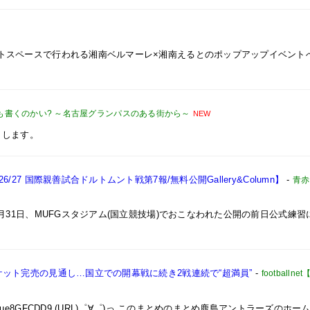
トスペースで行われる湘南ベルマーレ×湘南えるとのポップアップイベント
も書くのかい? ～名古屋グランパスのある街から～
NEW
トします。
27 国際親善試合ドルトムント戦第7報/無料公開Gallery&Column】
-
青赤
31日、MUFGスタジアム(国立競技場)でおこなわれた公開の前日公式練習
ット完売の見通し…国立での開幕戦に続き2戦連続で“超満員”
-
football
:32.81 ID:ue8GFCDD9 (URL)゜∀゜)っ このまとめのまとめ鹿島アントラーズの