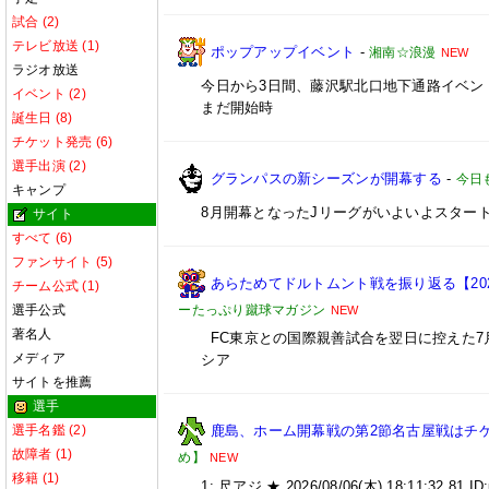
試合 (2)
テレビ放送 (1)
ポップアップイベント
-
湘南☆浪漫
NEW
ラジオ放送
今日から3日間、藤沢駅北口地下通路イベン
イベント (2)
まだ開始時
誕生日 (8)
チケット発売 (6)
選手出演 (2)
グランパスの新シーズンが開幕する
-
今日
キャンプ
8月開幕となったJリーグがいよいよスター
サイト
すべて (6)
ファンサイト (5)
あらためてドルトムント戦を振り返る【2026/
チーム公式 (1)
ーたっぷり蹴球マガジン
選手公式
NEW
著名人
FC東京との国際親善試合を翌日に控えた7月
メディア
シア
サイトを推薦
選手
鹿島、ホーム開幕戦の第2節名古屋戦はチケ
選手名鑑 (2)
故障者 (1)
め】
NEW
移籍 (1)
1: 尺アジ ★ 2026/08/06(木) 18:11