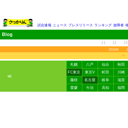
試合速報
ニュース
プレスリリース
ランキング
故障者
Blog
J1
J2
J3
2026年
＜
札幌
八戸
仙台
秋田
FC東京
東京V
町田
川崎
≪
藤枝
名古屋
岐阜
滋賀
愛媛
今治
高知
福岡