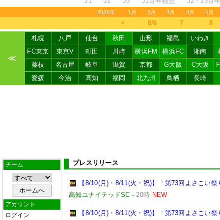
J1
J2
J3
J1百年構想
J2・J3百
2026年
1月
2月
3月
4月
5月
＜
8/6
7
8
札幌
八戸
仙台
秋田
山形
福島
いわき
FC東京
東京V
町田
川崎
横浜FM
横浜FC
湘南
≪
藤枝
名古屋
岐阜
滋賀
京都
G大阪
C大阪
愛媛
今治
高知
福岡
北九州
鳥栖
長崎
プレスリリース
チーム
【8/10(月)・8/11(火・祝)】「第73回よさ
高知ユナイテッドSC
-
20時
NEW
アカウント
【8/10(月)・8/11(火・祝)】「第73回よさこ
ログイン