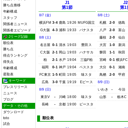
J1
J2
勝ち点推移
第1節
第1
年齢構成
8/7 (金)
8/8 (土)
スタッフ
横浜FM
3-4
鹿島
19:26
MUFG国立
札幌
2-0
徳島
関係者ニュース
G大阪
4-3
浦和
19:33
パナスタ
八戸
2-0
富山
関係者エピソード
Jリーグ記録
8/8 (土)
藤枝
2-0
仙台
順位表
名古屋
0-1
清水
19:03
豊田ス
大宮
1-0
新潟
勝ち点
C大阪
2-1
岡山
19:03
ハナサカ
磐田
1-1
秋田
得点ランキング
柏
2-1
水戸
19:04
三協F柏
宮崎
0-1
横浜FC
得失点
福岡
0-1
神戸
19:04
ベススタ
大分
0-1
湘南
年齢構成
星取表
FC東京
1-5
町田
19:05
味スタ
鳥栖
2-0
甲府
キーワード
広島
3-0
千葉
19:19
Eピース
8/9 (日)
プレスリリース
8/9 (日)
いわき
-
今治
ニュース
東京V
-
川崎
18:00
味スタ
山形
-
栃木C
ブログ
長崎
-
京都
19:00
ピースタ
データ・その他
ダウンロード
順位表
toto
試合