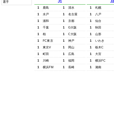
J1
J
選手
1
鹿島
1
清水
1
札幌
1
水戸
1
名古屋
1
八戸
1
浦和
1
京都
1
仙台
1
千葉
1
G大阪
1
秋田
1
柏
1
C大阪
1
山形
1
FC東京
1
神戸
1
いわき
1
東京V
1
岡山
1
栃木C
1
町田
1
広島
1
大宮
1
川崎
1
福岡
1
横浜FC
1
横浜FM
1
長崎
1
湘南