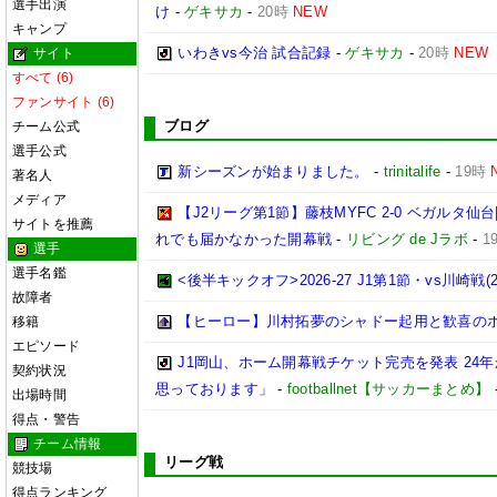
選手出演
け
-
ゲキサカ
-
20時
NEW
キャンプ
いわきvs今治 試合記録
-
ゲキサカ
-
20時
NEW
サイト
すべて (6)
ファンサイト (6)
ブログ
チーム公式
選手公式
新シーズンが始まりました。
-
trinitalife
-
19時
著名人
メディア
【J2リーグ第1節】藤枝MYFC 2-0 ベガルタ
サイトを推薦
れでも届かなかった開幕戦
-
リビング de Jラボ
-
1
選手
選手名鑑
<後半キックオフ>2026-27 J1第1節・vs川崎戦(202
故障者
【ヒーロー】川村拓夢のシャドー起用と歓喜の
移籍
エピソード
J1岡山、ホーム開幕戦チケット完売を発表 24
契約状況
思っております」
-
footballnet【サッカーまとめ】
出場時間
得点・警告
チーム情報
リーグ戦
競技場
得点ランキング