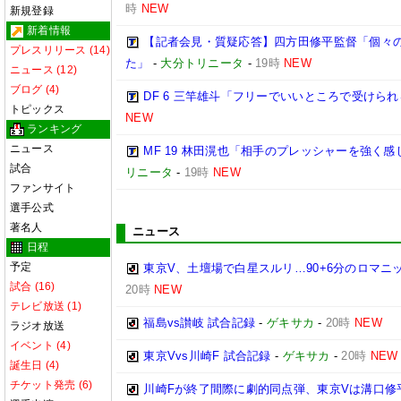
時
NEW
新規登録
新着情報
【記者会見・質疑応答】四方田修平監督「個々
プレスリリース (14)
た」
-
大分トリニータ
-
19時
NEW
ニュース (12)
ブログ (4)
DF 6 三竿雄斗「フリーでいいところで受けら
トピックス
NEW
ランキング
ニュース
MF 19 林田滉也「相手のプレッシャーを強く
試合
リニータ
-
19時
NEW
ファンサイト
選手公式
著名人
ニュース
日程
予定
東京V、土壇場で白星スルリ…90+6分のロマニ
試合 (16)
20時
NEW
テレビ放送 (1)
福島vs讃岐 試合記録
-
ゲキサカ
-
20時
NEW
ラジオ放送
イベント (4)
東京Vvs川崎F 試合記録
-
ゲキサカ
-
20時
NEW
誕生日 (4)
チケット発売 (6)
川崎Fが終了間際に劇的同点弾、東京Vは溝口修