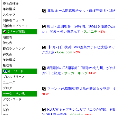
勝ち点推移
年齢構成
鹿島 ホーム開幕戦チケットほぼ完売 8・15
スタッフ
関係者ニュース
関係者エピソード
町田・黒田監督「24時間、365日を優勝の
か」 開幕へ強い決意示す
-
スポニチ
Jリーグ記録
NEW
順位表
勝ち点
【8月7日】横浜FMvs鹿島のテレビ放送/ネ
得点ランキング
グ第1節
-
Goal.com
NEW
得失点
年齢構成
星取表
8日開催の“J3開幕節”『琉球vs北九州』が
キーワード
月9日に決定
-
サッカーキング
NEW
プレスリリース
ニュース
ブログ
ファンマがJ3降臨!鹿児島が新加入を発表「
データ・その他
NEW
ダウンロード
toto
RB大宮キャプテンはガブリエウが継続、神
試合
はDF木寺を新任
-
ゲキサカ
NEW