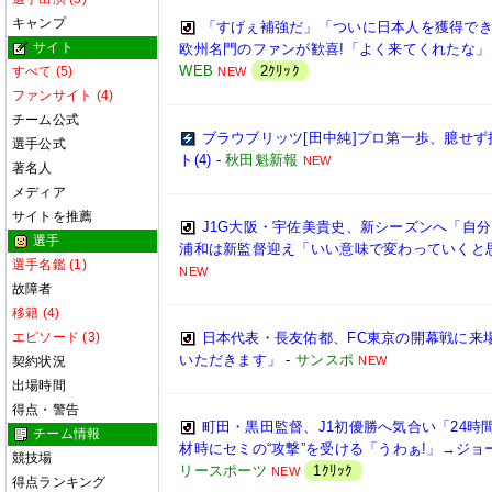
キャンプ
「すげぇ補強だ」「ついに日本人を獲得でき
サイト
欧州名門のファンが歓喜!「よく来てくれたな」
WEB
2ｸﾘｯｸ
すべて (5)
NEW
ファンサイト (4)
チーム公式
ブラウブリッツ[田中純]プロ第一歩、臆せず挑
選手公式
ト(4)
-
秋田魁新報
NEW
著名人
メディア
サイトを推薦
J1G大阪・宇佐美貴史、新シーズンへ「自分
選手
浦和は新監督迎え「いい意味で変わっていくと
選手名鑑 (1)
NEW
故障者
移籍 (4)
エピソード (3)
日本代表・長友佑都、FC東京の開幕戦に来
いただきます」
-
サンスポ
契約状況
NEW
出場時間
得点・警告
町田・黒田監督、J1初優勝へ気合い「24時間
チーム情報
材時にセミの“攻撃”を受ける「うわぁ!」→ジ
競技場
リースポーツ
1ｸﾘｯｸ
NEW
得点ランキング