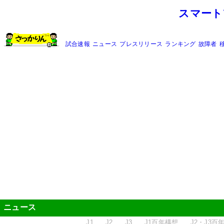
スマート
試合速報
ニュース
プレスリリース
ランキング
故障者
ニュース
J1
J2
J3
J1百年構想
J2・J3百