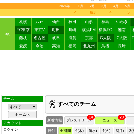
2026年
1月
2月
3月
4月
5月
＜
8/3
4
5
札幌
八戸
仙台
秋田
山形
福島
いわき
FC東京
東京V
町田
川崎
横浜FM
横浜FC
湘南
≪
藤枝
名古屋
岐阜
滋賀
京都
G大阪
C大阪
愛媛
今治
高知
福岡
北九州
鳥栖
長崎
チーム
すべてのチーム
14
23
新着情報
プレスリリース
ニュース
アカウント
ログイン
日付
全期間
6(木)
5(水)
4(火)
3(月)
2(