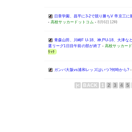
日章学園、昌平に3-2で競り勝ちV 帝京三
-
高校サッカードットコム
-
8月6日12時
青森山田、川崎F U-18、神戸U-18、大津
選リーグ1日目午前の部が終了
-
高校サッカー
ﾘｯｸ
ガンバ大阪vs浦和レッズはいつ?何時から?
|<
BACK
1
2
3
4
5