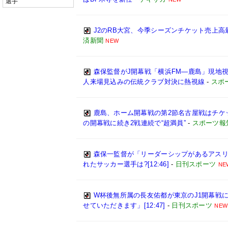
選手
J2のRB大宮、今季シーズンチケット売上高最
済新聞
NEW
森保監督がJ開幕戦「横浜FM―鹿島」現地
人来場見込みの伝統クラブ対決に熱視線
-
スポ
鹿島、ホーム開幕戦の第2節名古屋戦はチケ
の開幕戦に続き2戦連続で“超満員”
-
スポーツ報
森保一監督が「リーダーシップがあるアスリ
れたサッカー選手は?[12:46]
-
日刊スポーツ
NE
W杯後無所属の長友佑都が東京のJ1開幕戦
せていただきます」[12:47]
-
日刊スポーツ
NEW