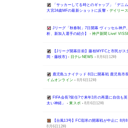
「サッカーしてる時とのギャップ」「デニム
大宮24歳MFの最新ショットに反響
-
デイリー
Jリーグ「秋春制」7日開幕 ヴィッセル神
析、新加入選手の紹介】
-
神戸新聞 Live! VISS
【Jリーグ開幕目前】藤枝MYFCと市民がスタ
岡・藤枝市)
-
日テレNEWS
-
8月6日12時
鹿児島ユナイテッド 8日に開幕戦 鹿児島市
イムオンライン
-
8月6日12時
FIFA会長?留任?で来年3月の再選に自信
太い神経」
-
東スポ
-
8月6日12時
【台風13号】FC琉球の開幕戦が中止に 8月
8月6日12時