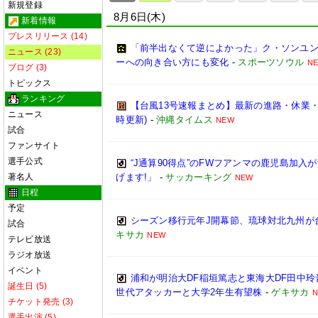
新規登録
8月6日(木)
新着情報
プレスリリース (14)
「前半出なくて逆によかった」ク・ソンユン
ニュース (23)
ーへの向き合い方にも変化
-
スポーツソウル
N
ブログ (3)
トピックス
ランキング
【台風13号速報まとめ】最新の進路・休業
ニュース
時更新)
-
沖縄タイムス
NEW
試合
ファンサイト
選手公式
“J通算90得点”のFWフアンマの鹿児島加入
著名人
げます!」
-
サッカーキング
NEW
日程
予定
シーズン移行元年J開幕節、琉球対北九州が
試合
キサカ
NEW
テレビ放送
ラジオ放送
イベント
浦和が明治大DF稲垣篤志と東海大DF田中玲
誕生日 (5)
世代アタッカーと大学2年生有望株
-
ゲキサカ
チケット発売 (3)
選手出演 (5)