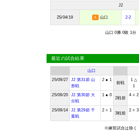
J2
25/04/19
山口
2-2
Ａ
山口 0勝 0敗 1分
最近の試合結果
山口
25/09/27
J2 第31節 山
2 ● 1
1 △
前戦
形戦
1
25/09/20
J2 第30節 大
1 ● 0
4 ○ 2
2戦前
分戦
25/09/14
J2 第29節 千
2 ○ 1
2 ○ 3
3戦前
葉戦
※練習試合は除く