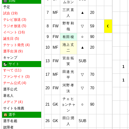
日程
ムヨン
予定
三沢 直
7
MF
▲
20
試合 (19)
人
テレビ放送 (3)
野寄 和
ラジオ放送 (5)
8
FW
▽
59
C
哉
イベント (16)
9
FW
○
90
有田 稜
誕生日 (5)
池上 丈
チケット発売 (4)
10
MF
▲
20
二
選手出演 (9)
キャンプ
宮吉 拓
13
FW
SUB
サイト
実
1
すべて (11)
田邉 光
17
MF
▽
70
ファンサイト (3)
平
1
チーム公式 (4)
河野 孝
20
FW
▽
70
選手公式
汰
著名人
チェ ヒ
メディア (4)
21
GK
○
90
ョンチャ
サイトを推薦
ン
選手
田口 潤
26
GK
SUB
選手名鑑
人
故障者