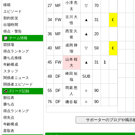
小澤 亮
移籍
27
MF
▽
70
太
エピソード
古川 大
契約状況
34
FW
▲
31
C
悟
出場時間
西堂 久
得点・警告
36
MF
▲
20
俊
チーム情報
競技場
成岡 輝
40
MF
▽
59
C
得点ランキング
瑠
勝ち点推移
山本 桜
45
FW
▲
31
1
年齢構成
大
スタッフ
峰田 祐
49
DF
SUB
関係者ニュース
哉
関係者エピソード
岡庭 愁
55
DF
○
90
Jリーグ記録
人
順位表
76
DF
○
90
磯谷 駿
勝ち点
得点ランキング
得失点
サポーターのブログや掲
年齢構成
星取表