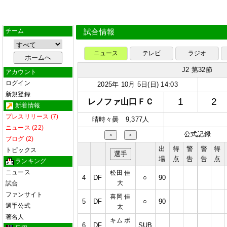
チーム
試合情報
ニュース
テレビ
ラジオ
J2 第32節
アカウント
ログイン
2025年 10月 5日(日) 14:03
新規登録
1
2
レノファ山口ＦＣ
新着情報
プレスリリース (7)
晴時々曇 9,377人
ニュース (22)
公式記録
＜
＞
ブログ (2)
出
得
警
警
得
トピックス
選手
場
点
告
告
点
ランキング
ニュース
松田 佳
4
DF
○
90
大
試合
ファンサイト
喜岡 佳
5
DF
○
90
選手公式
太
著名人
キム ボ
6
DF
SUB