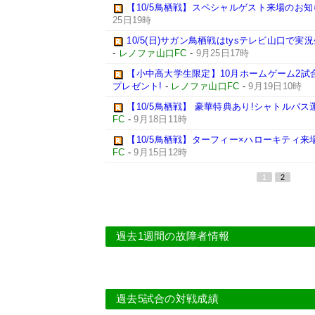
【10/5鳥栖戦】スペシャルゲスト来場のお知
25日19時
10/5(日)サガン鳥栖戦はtysテレビ山口で実
-
レノファ山口FC
-
9月25日17時
【小中高大学生限定】10月ホームゲーム2試
プレゼント!
-
レノファ山口FC
-
9月19日10時
【10/5鳥栖戦】 豪華特典あり!シャトルバ
FC
-
9月18日11時
【10/5鳥栖戦】ターフィー×ハローキティ来
FC
-
9月15日12時
1
2
過去1週間の故障者情報
過去5試合の対戦成績