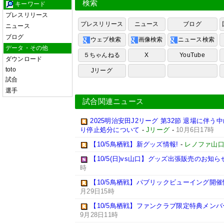
検索
キーワード
プレスリリース
プレスリリース
ニュース
ブログ
ニュース
ブログ
ウェブ検索
画像検索
ニュース検索
データ・その他
５ちゃんねる
X
YouTube
ダウンロード
toto
Jリーグ
試合
選手
試合関連ニュース
2025明治安田J2リーグ 第32節 退場に伴う
り停止処分について
-
Jリーグ
-
10月6日17時
【10/5鳥栖戦】新グッズ情報!
-
レノファ山口
【10/5(日)vs山口】グッズ出張販売のお知ら
時
【10/5鳥栖戦】パブリックビューイング開催情
月29日15時
【10/5鳥栖戦】ファンクラブ限定特典メンバー
9月28日11時