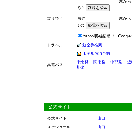
駅か
での
乗り換え
駅か
での
Yahoo!路線情報
Googl
トラベル
航空券検索
ホテル宿泊予約
東北発
関東発
中部発
近
高速バス
州発
公式サイト
公式サイト
山口
スケジュール
山口