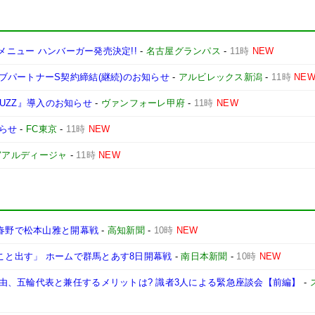
ラボメニュー ハンバーガー発売決定!!
-
名古屋グランパス
-
11時
NEW
パートナーS契約締結(継続)のお知らせ
-
アルビレックス新潟
-
11時
NE
BUZZ』導入のお知らせ
-
ヴァンフォーレ甲府
-
11時
NEW
らせ
-
FC東京
-
11時
NEW
宮アルディージャ
-
11時
NEW
8春野で松本山雅と開幕戦
-
高知新聞
-
10時
NEW
たこと出す」 ホームで群馬とあす8日開幕戦
-
南日本新聞
-
10時
NEW
由、五輪代表と兼任するメリットは? 識者3人による緊急座談会【前編】
-