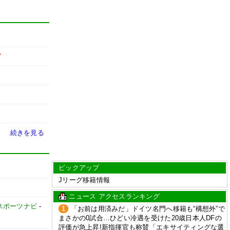
W
続きを見る
ピックアップ
Jリーグ移籍情報
ニュース アクセスランキング
スポーツナビ
-
1
「お前は用済みだ」ドイツ名門へ移籍も“構想外”で
まさかの0試合…ひどい冷遇を受けた20歳日本人DFの
評価が急上昇!新指揮官も称賛「エキサイティングな選