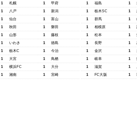
1
札幌
1
甲府
1
福島
1
1
八戸
1
新潟
1
栃木SC
1
1
仙台
1
富山
1
群馬
1
1
秋田
1
磐田
1
相模原
1
1
山形
1
藤枝
1
松本
1
1
いわき
1
徳島
1
長野
1
1
栃木C
1
今治
1
金沢
1
1
大宮
1
鳥栖
1
岐阜
1
1
横浜FC
1
大分
1
滋賀
1
1
湘南
1
宮崎
1
FC大阪
1