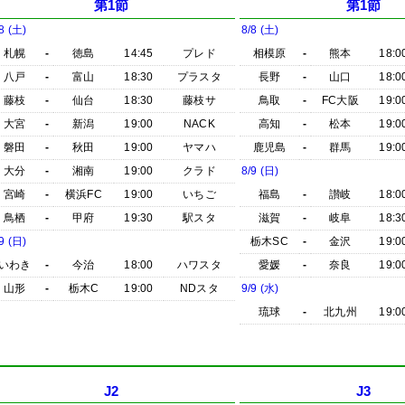
第1節
第1節
8 (土)
8/8 (土)
札幌
-
徳島
14:45
プレド
相模原
-
熊本
18:0
八戸
-
富山
18:30
プラスタ
長野
-
山口
18:0
藤枝
-
仙台
18:30
藤枝サ
鳥取
-
FC大阪
19:0
大宮
-
新潟
19:00
NACK
高知
-
松本
19:0
磐田
-
秋田
19:00
ヤマハ
鹿児島
-
群馬
19:0
大分
-
湘南
19:00
クラド
8/9 (日)
宮崎
-
横浜FC
19:00
いちご
福島
-
讃岐
18:0
鳥栖
-
甲府
19:30
駅スタ
滋賀
-
岐阜
18:3
9 (日)
栃木SC
-
金沢
19:0
いわき
-
今治
18:00
ハワスタ
愛媛
-
奈良
19:0
山形
-
栃木C
19:00
NDスタ
9/9 (水)
琉球
-
北九州
19:0
J2
J3