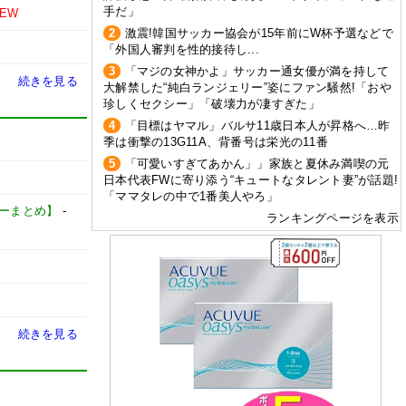
手だ」
NEW
2
激震!韓国サッカー協会が15年前にW杯予選などで
「外国人審判を性的接待し...
3
「マジの女神かよ」サッカー通女優が満を持して
続きを見る
大解禁した“純白ランジェリー”姿にファン騒然!「おや
珍しくセクシー」「破壊力が凄すぎた」
4
「目標はヤマル」バルサ11歳日本人が昇格へ…昨
季は衝撃の13G11A、背番号は栄光の11番
5
「可愛いすぎてあかん」」家族と夏休み満喫の元
日本代表FWに寄り添う“キュートなタレント妻”が話題!
「ママタレの中で1番美人やろ」
サッカーまとめ】
-
ランキングページを表示
続きを見る