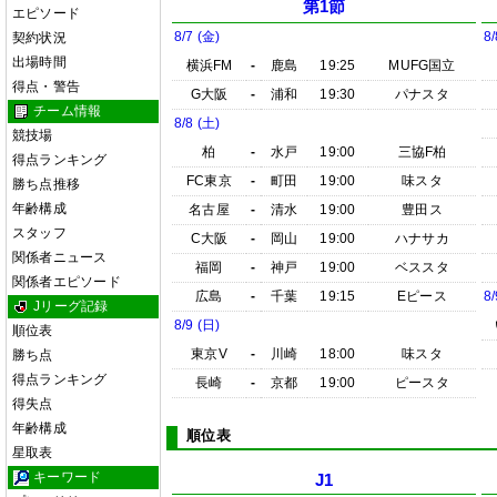
第1節
エピソード
8/7 (金)
8/
契約状況
出場時間
横浜FM
-
鹿島
19:25
MUFG国立
得点・警告
G大阪
-
浦和
19:30
パナスタ
チーム情報
8/8 (土)
競技場
柏
-
水戸
19:00
三協F柏
得点ランキング
FC東京
-
町田
19:00
味スタ
勝ち点推移
年齢構成
名古屋
-
清水
19:00
豊田ス
スタッフ
C大阪
-
岡山
19:00
ハナサカ
関係者ニュース
福岡
-
神戸
19:00
ベススタ
関係者エピソード
広島
-
千葉
19:15
Eピース
8/
Jリーグ記録
8/9 (日)
順位表
東京V
-
川崎
18:00
味スタ
勝ち点
得点ランキング
長崎
-
京都
19:00
ピースタ
得失点
年齢構成
順位表
星取表
キーワード
J1