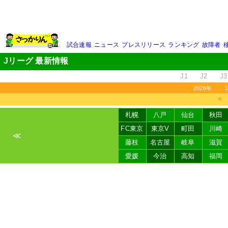
試合速報
ニュース
プレスリリース
ランキング
故障者
Jリーグ 最新情報
J1
J2
J3
2026年
＜
札幌
八戸
仙台
秋田
FC東京
東京V
町田
川崎
≪
藤枝
名古屋
岐阜
滋賀
愛媛
今治
高知
福岡