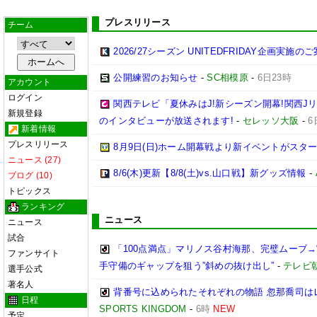
プレスリリース
チーム
2026/27シーズン UNITEDFRIDAY企画実施の
公開練習のお知らせ
-
SC相模原
-
6日23時
アカウント
ログイン
関西テレビ「夏休みはJ!新シーズン開幕!関西J
新規登録
のインタビューが放送されます!
-
セレッソ大阪
-
6
新着情報
プレスリリース
8月9日(日)ホーム開幕戦より新イベントがスター
ニュース (27)
8/6(木)更新【8/8(土)vs.山口戦】新グッズ情報
-
ブログ (10)
トピックス
ランキング
ニュース
ニュース
試合
「100点満点」マリノス谷村海那、完璧ムーブ→
ファンサイト
手守備のギャップを狙う”斜めの抜け出し”
-
テレビ
選手公式
著名人
背番号に込められたそれぞれの物語 忽那喬司は
日程
SPORTS KINGDOM
-
6時
NEW
予定