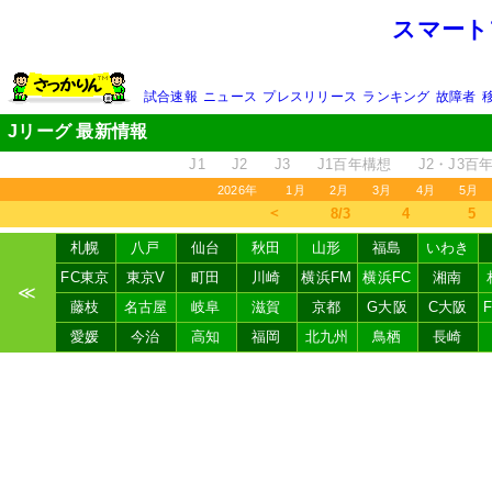
スマート
試合速報
ニュース
プレスリリース
ランキング
故障者
Jリーグ 最新情報
J1
J2
J3
J1百年構想
J2・J3百
2026年
1月
2月
3月
4月
5月
＜
8/3
4
5
札幌
八戸
仙台
秋田
山形
福島
いわき
FC東京
東京V
町田
川崎
横浜FM
横浜FC
湘南
≪
藤枝
名古屋
岐阜
滋賀
京都
G大阪
C大阪
愛媛
今治
高知
福岡
北九州
鳥栖
長崎