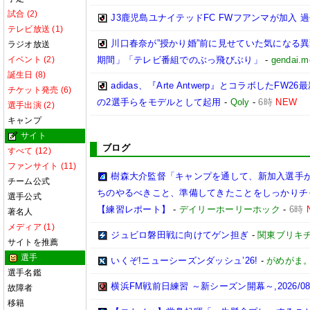
試合 (2)
J3鹿児島ユナイテッドFC FWフアンマが加入 過
テレビ放送 (1)
川口春奈が”授かり婚”前に見せていた気になる
ラジオ放送
イベント (2)
期間」「テレビ番組でのぶっ飛びぶり」
-
gendai.m
誕生日 (8)
adidas、『Arte Antwerp』とコラボした
チケット発売 (6)
の2選手らをモデルとして起用
-
Qoly
-
6時
NEW
選手出演 (2)
キャンプ
サイト
ブログ
すべて (12)
ファンサイト (11)
樹森大介監督「キャンプを通して、新加入選手
チーム公式
ちのやるべきこと、準備してきたことをしっかりチ
選手公式
【練習レポート】
-
デイリーホーリーホック
-
6時
著名人
メディア (1)
ジュビロ磐田戦に向けてゲン担ぎ
-
関東ブリキチ
サイトを推薦
選手
いくぞ!ニューシーズンダッシュ’26!
-
がめがま
選手名鑑
横浜FM戦前日練習 ～新シーズン開幕～,2026/08/
故障者
移籍