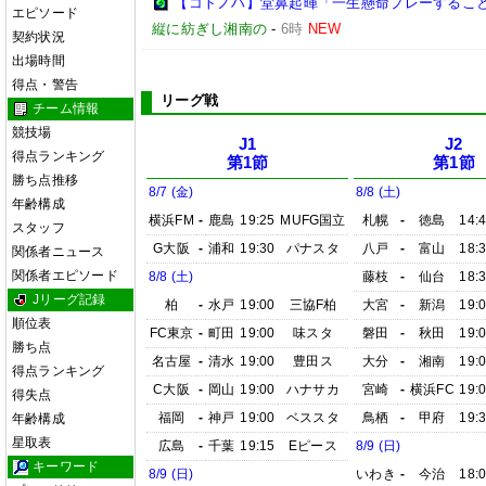
【コトノハ】堂鼻起暉「一生懸命プレーするこ
エピソード
縦に紡ぎし湘南の
-
6時
NEW
契約状況
出場時間
得点・警告
リーグ戦
チーム情報
競技場
J1
J2
得点ランキング
第1節
第1節
勝ち点推移
8/7 (金)
8/8 (土)
年齢構成
横浜FM
-
鹿島
19:25
MUFG国立
札幌
-
徳島
14:
スタッフ
G大阪
-
浦和
19:30
パナスタ
八戸
-
富山
18:
関係者ニュース
関係者エピソード
8/8 (土)
藤枝
-
仙台
18:
Jリーグ記録
柏
-
水戸
19:00
三協F柏
大宮
-
新潟
19:
順位表
FC東京
-
町田
19:00
味スタ
磐田
-
秋田
19:
勝ち点
名古屋
-
清水
19:00
豊田ス
大分
-
湘南
19:
得点ランキング
C大阪
-
岡山
19:00
ハナサカ
宮崎
-
横浜FC
19:
得失点
福岡
-
神戸
19:00
ベススタ
鳥栖
-
甲府
19:
年齢構成
星取表
広島
-
千葉
19:15
Eピース
8/9 (日)
キーワード
8/9 (日)
いわき
-
今治
18: