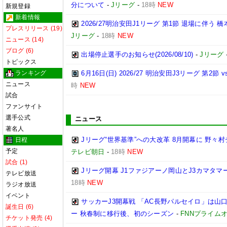
分について
-
Jリーグ
-
18時
NEW
新規登録
新着情報
2026/27明治安田J1リーグ 第1節 退場に伴う
プレスリリース (19)
Jリーグ
-
18時
NEW
ニュース (14)
ブログ (6)
出場停止選手のお知らせ(2026/08/10)
-
Jリーグ
トピックス
ランキング
6月16日(日) 2026/27 明治安田J3リーグ 第2
ニュース
時
NEW
試合
ファンサイト
選手公式
ニュース
著名人
Jリーグ“世界基準”への大改革 8月開幕に 野
日程
予定
テレビ朝日
-
18時
NEW
試合 (1)
Jリーグ開幕 J1ファジアーノ岡山とJ3カマタ
テレビ放送
18時
NEW
ラジオ放送
イベント
サッカーJ3開幕戦 「AC長野パルセイロ」は山
誕生日 (6)
ー 秋春制に移行後、初のシーズン
-
FNNプライム
チケット発売 (4)