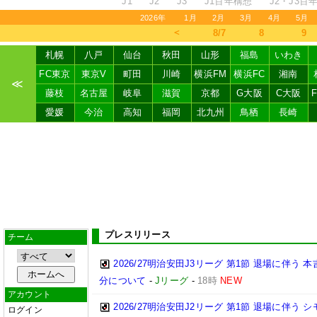
J1
J2
J3
J1百年構想
J2・J3百
2026年
1月
2月
3月
4月
5月
＜
8/7
8
9
札幌
八戸
仙台
秋田
山形
福島
いわき
FC東京
東京V
町田
川崎
横浜FM
横浜FC
湘南
≪
藤枝
名古屋
岐阜
滋賀
京都
G大阪
C大阪
愛媛
今治
高知
福岡
北九州
鳥栖
長崎
プレスリリース
チーム
2026/27明治安田J3リーグ 第1節 退場に伴う
分について
-
Jリーグ
-
18時
NEW
アカウント
2026/27明治安田J2リーグ 第1節 退場に伴う
ログイン