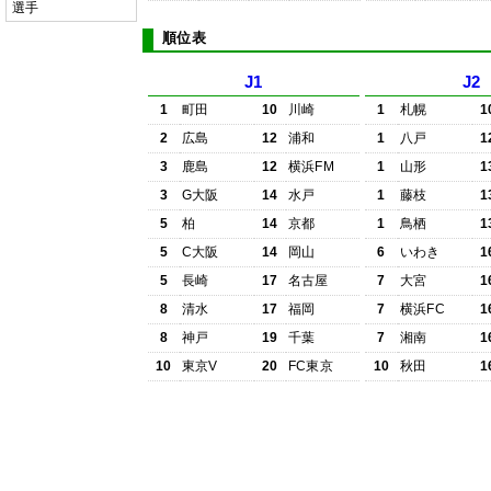
選手
順位表
J1
J2
1
町田
10
川崎
1
札幌
1
2
広島
12
浦和
1
八戸
1
3
鹿島
12
横浜FM
1
山形
1
3
G大阪
14
水戸
1
藤枝
1
5
柏
14
京都
1
鳥栖
1
5
C大阪
14
岡山
6
いわき
1
5
長崎
17
名古屋
7
大宮
1
8
清水
17
福岡
7
横浜FC
1
8
神戸
19
千葉
7
湘南
1
10
東京V
20
FC東京
10
秋田
1