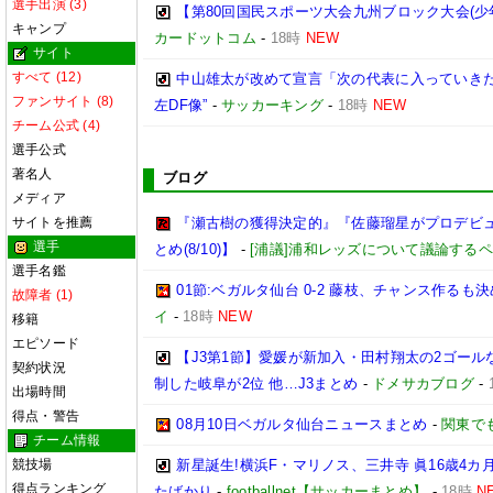
選手出演 (3)
【第80回国民スポーツ大会九州ブロック大会(少
キャンプ
カードットコム
-
18時
NEW
サイト
すべて (12)
中山雄太が改めて宣言「次の代表に入っていきた
ファンサイト (8)
左DF像”
-
サッカーキング
-
18時
NEW
チーム公式 (4)
選手公式
著名人
ブログ
メディア
サイトを推薦
『瀬古樹の獲得決定的』『佐藤瑠星がプロデビュ
選手
とめ(8/10)】
-
[浦議]浦和レッズについて議論する
選手名鑑
01節:ベガルタ仙台 0-2 藤枝、チャンス作るも
故障者 (1)
イ
-
18時
NEW
移籍
エピソード
【J3第1節】愛媛が新加入・田村翔太の2ゴール
契約状況
制した岐阜が2位 他…J3まとめ
-
ドメサカブログ
-
出場時間
得点・警告
08月10日ベガルタ仙台ニュースまとめ
-
関東で
チーム情報
競技場
新星誕生!横浜F・マリノス、三井寺 眞16歳4カ月
得点ランキング
たばかり
-
footballnet【サッカーまとめ】
-
18時
N