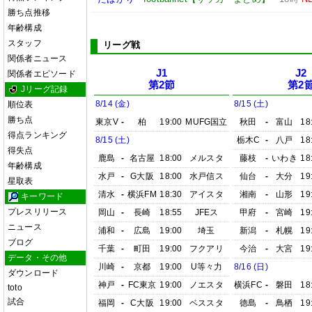
勝ち点推移
年齢構成
スタッフ
リーグ戦
関係者ニュース
J1
J2
関係者エピソード
第2節
第2
Jリーグ記録
8/14 (金)
8/15 (土)
順位表
勝ち点
東京V
-
柏
19:00
MUFG国立
秋田
-
富山
18
得点ランキング
8/15 (土)
栃木C
-
八戸
18
得失点
鹿島
-
名古屋
18:00
メルスタ
藤枝
-
いわき
18
年齢構成
水戸
-
G大阪
18:00
水戸信ス
仙台
-
大分
19
星取表
清水
-
横浜FM
18:30
アイスタ
湘南
-
山形
19
キーワード
プレスリリース
岡山
-
長崎
18:55
JFEス
甲府
-
宮崎
19
ニュース
浦和
-
広島
19:00
埼玉
新潟
-
札幌
19
ブログ
千葉
-
町田
19:00
フクアリ
今治
-
大宮
19
データ・その他
川崎
-
京都
19:00
U等々力
8/16 (日)
ダウンロード
神戸
-
FC東京
19:00
ノエスタ
横浜FC
-
磐田
18
toto
試合
福岡
-
C大阪
19:00
ベススタ
徳島
-
鳥栖
19