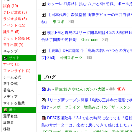
カターレJ1昇格に挑む 八戸と8日初戦、ボール
試合 (19)
テレビ放送 (3)
【日本代表】森保監督 衝撃デビューの三井寺眞
ラジオ放送 (5)
ね」
-
東スポ
-
2時
イベント (15)
誕生日 (5)
横浜FMと鹿島のJリーグ開幕戦は4-3の大熱狂!
チケット発売 (4)
合終了間際の逆転劇!
-
Goal.com
-
2時
選手出演 (9)
【鹿島】DF広瀬陸斗「鹿島の若いやつらの方が
キャンプ
プ[0:53]
-
日刊スポーツ
-
1時
サイト
すべて (1)
ファンサイト (1)
ブログ
チーム公式
選手公式
あ
-
新生:好きやねん♪ガンバ大阪
-
4時
NEW
著名人
メディア
Jリーグ新シーズン開幕 16歳の三井寺の活躍で
サイトを推薦
負け
-
スポーツライター増島みどりの「ザ・スタジ
選手
選手名鑑
DF37広瀬陸斗「3-1であの時間になっても『
故障者
島のサポーターは、改めて戻ってきて感じました」/【
移籍