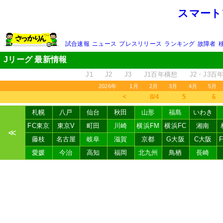
スマート
試合速報
ニュース
プレスリリース
ランキング
故障者
Jリーグ 最新情報
J1
J2
J3
J1百年構想
J2・J3百
2026年
1月
2月
3月
4月
5月
＜
8/4
5
6
札幌
八戸
仙台
秋田
山形
福島
いわき
FC東京
東京V
町田
川崎
横浜FM
横浜FC
湘南
≪
藤枝
名古屋
岐阜
滋賀
京都
G大阪
C大阪
愛媛
今治
高知
福岡
北九州
鳥栖
長崎