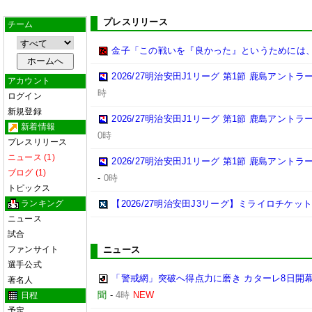
プレスリリース
チーム
金子「この戦いを『良かった』というためには
2026/27明治安田J1リーグ 第1節 鹿島アント
アカウント
時
ログイン
新規登録
2026/27明治安田J1リーグ 第1節 鹿島アント
新着情報
0時
プレスリリース
ニュース (1)
2026/27明治安田J1リーグ 第1節 鹿島アント
ブログ (1)
-
0時
トピックス
ランキング
【2026/27明治安田J3リーグ】ミライロチケ
ニュース
試合
ファンサイト
ニュース
選手公式
「警戒網」突破へ得点力に磨き カターレ8日開
著名人
聞
-
4時
NEW
日程
予定