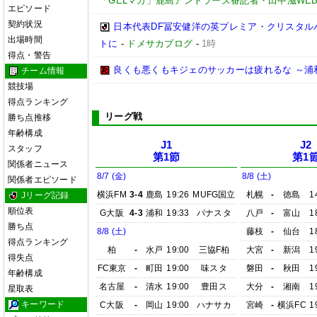
「GELマガ」鹿島アントラーズ番記者・田中滋WE
エピソード
契約状況
日本代表DF冨安健洋の英プレミア・クリスタル
出場時間
トに
-
ドメサカブログ
-
1時
得点・警告
良くも悪くもキジェのサッカーは疲れるな ～浦
チーム情報
競技場
得点ランキング
リーグ戦
勝ち点推移
年齢構成
J1
J2
スタッフ
第1節
第1
関係者ニュース
8/7 (金)
8/8 (土)
関係者エピソード
横浜FM
3-4
鹿島
19:26
MUFG国立
札幌
-
徳島
1
Jリーグ記録
順位表
G大阪
4-3
浦和
19:33
パナスタ
八戸
-
富山
1
勝ち点
8/8 (土)
藤枝
-
仙台
1
得点ランキング
柏
-
水戸
19:00
三協F柏
大宮
-
新潟
1
得失点
FC東京
-
町田
19:00
味スタ
磐田
-
秋田
1
年齢構成
名古屋
-
清水
19:00
豊田ス
大分
-
湘南
1
星取表
キーワード
C大阪
-
岡山
19:00
ハナサカ
宮崎
-
横浜FC
1