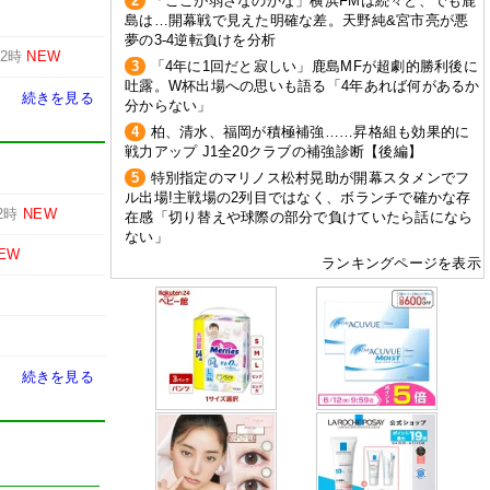
2
「ここが弱さなのかな」横浜FMは続々と、でも鹿
島は…開幕戦で見えた明確な差。天野純&宮市亮が悪
夢の3-4逆転負けを分析
12時
NEW
3
「4年に1回だと寂しい」鹿島MFが超劇的勝利後に
吐露。W杯出場への思いも語る「4年あれば何があるか
続きを見る
分からない」
4
柏、清水、福岡が積極補強……昇格組も効果的に
戦力アップ J1全20クラブの補強診断【後編】
5
特別指定のマリノス松村晃助が開幕スタメンでフ
ル出場!主戦場の2列目ではなく、ボランチで確かな存
2時
NEW
在感「切り替えや球際の部分で負けていたら話になら
ない」
EW
ランキングページを表示
続きを見る