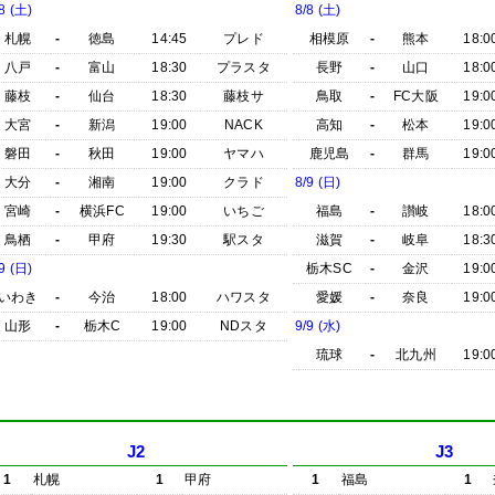
8 (土)
8/8 (土)
札幌
-
徳島
14:45
プレド
相模原
-
熊本
18:0
八戸
-
富山
18:30
プラスタ
長野
-
山口
18:0
藤枝
-
仙台
18:30
藤枝サ
鳥取
-
FC大阪
19:0
大宮
-
新潟
19:00
NACK
高知
-
松本
19:0
磐田
-
秋田
19:00
ヤマハ
鹿児島
-
群馬
19:0
大分
-
湘南
19:00
クラド
8/9 (日)
宮崎
-
横浜FC
19:00
いちご
福島
-
讃岐
18:0
鳥栖
-
甲府
19:30
駅スタ
滋賀
-
岐阜
18:3
9 (日)
栃木SC
-
金沢
19:0
いわき
-
今治
18:00
ハワスタ
愛媛
-
奈良
19:0
山形
-
栃木C
19:00
NDスタ
9/9 (水)
琉球
-
北九州
19:0
J2
J3
1
札幌
1
甲府
1
福島
1