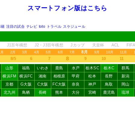
スマートフォン版はこちら
移籍
注目の試合
テレビ
toto
トラベル
スケジュール
J1百年構想
J2・J3百年構想
Jカップ
天皇杯
ACL
FI
8月
1月
2月
3月
4月
5月
6月
7月
9月
10月
11月
8
8/5
6
7
9
10
11
山形
福島
いわき
鹿島
水戸
栃木SC
栃木C
群馬
横浜FM
横浜FC
湘南
相模原
甲府
松本
長野
新潟
京都
G大阪
C大阪
FC大阪
奈良
神戸
鳥取
岡山
北九州
鳥栖
長崎
熊本
大分
宮崎
鹿児島
琉球