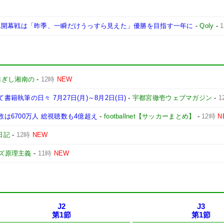
ム開幕戦は「昨季、一瞬だけうっすら見えた」優勝を目指す一年に
-
Qoly
-
紡ぎし湘南の
-
12時
NEW
書籍執筆の日々 7月27日(月)～8月2日(日)
-
宇都宮徹壱ウェブマガジン
-
1
数は6700万人 総視聴数も4億超え
-
footballnet【サッカーまとめ】
-
12時
N
日記
-
12時
NEW
ズ原理主義
-
11時
NEW
J2
J3
第1節
第1節