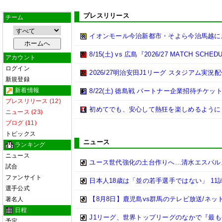
プレスリリース
チーム
イオンモール今治新都市・そよら今治馬越に
8/15(土) vs 広島『2026/27 MATCH 
アカウント
ログイン
2026/27明治安田J1リーグ スタジアム実
新規登録
新着情報
8/22(土) 徳島戦 パートナー企業招待チケ
プレスリリース (12)
初めてでも、安心して熱狂を楽しめるように 
ニュース (23)
ブログ (11)
トピックス
ニュース
ランキング
ニュース
ユース世代強化の土台作りへ…清水エスパルス
試合
ファンサイト
日本人18歳は「並の若手選手ではない」 1
選手公式
【8月8日】鹿児島vs群馬のテレビ放送/ネッ
著名人
日程
J1リーグ、世界トップリーグのなかで『最
予定