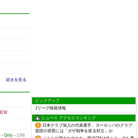
続きを見る
ピックアップ
W
Jリーグ移籍情報
NEW
ニュース アクセスランキング
1
日本クラブ加入の代表選手、ヨーロッパのクラブ
退団の背景には「ガザ戦争を巡る対立」か
占
-
Qoly
-
12時