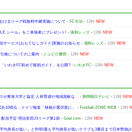
おけるリーグ戦無料中継実施について
-
FC今治
-
12時
NEW
SCHEDULE シール』をご来場者にプレゼント!
-
浦和レッズ
-
12時
NEW
況配信サービス(おもてなしガイド)実施のお知らせ
-
浦和レッズ
-
12時
NEW
ット引換についてのご案内
-
ジュビロ磐田
-
12時
NEW
「いわきFC初めて観戦ガイド」を公開?
-
いわきFC
-
12時
NEW
が東海大学と協定 人材育成や地域貢献な...
-
静岡朝日テレビ
-
12時
NE
1試合10得点…ドイツ報道「移籍が選択肢に」
-
Football ZONE WEB
-
12時
ト配信予定 明治安田J3リーグ第1節
-
Goal.com
-
12時
NEW
も平均身長が低い』と判明!最も平均身長が低いクラブも3番目まで日本勢独