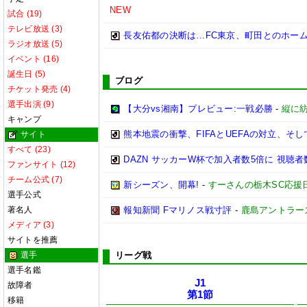
NEW
試合 (19)
テレビ放送 (3)
長友佑都の決断は…FC東京、町田とのホー
ラジオ放送 (5)
イベント (16)
誕生日 (5)
ブログ
チケット発売 (4)
選手出演 (9)
【大分vs湘南】プレビュー:一戦必勝
-
縦に
キャンプ
熊本地震の衝撃、FIFAとUEFAの対立、そして
サイト
すべて (23)
DAZN サッカーW杯で加入者数5倍に 視聴者
ファンサイト (12)
チーム公式 (7)
新シーズン、開幕!
-
すーさんの栃木SC応援
選手公式
著名人
報知新聞 Fマリノス戦寸評
-
鹿島アントラー
メディア (3)
サイトを推薦
選手
リーグ戦
選手名鑑
J1
故障者
第1節
移籍