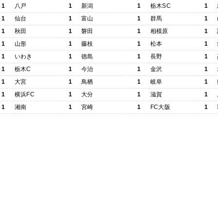
1
八戸
1
新潟
1
栃木SC
1
1
仙台
1
富山
1
群馬
1
1
秋田
1
磐田
1
相模原
1
1
山形
1
藤枝
1
松本
1
1
いわき
1
徳島
1
長野
1
1
栃木C
1
今治
1
金沢
1
1
大宮
1
鳥栖
1
岐阜
1
1
横浜FC
1
大分
1
滋賀
1
1
湘南
1
宮崎
1
FC大阪
1