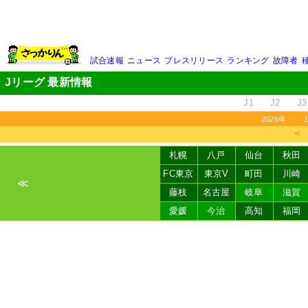
試合速報
ニュース
プレスリリース
ランキング
故障者
Jリーグ 最新情報
J1
J2
J3
2026年
＜
札幌
八戸
仙台
秋田
FC東京
東京V
町田
川崎
≪
藤枝
名古屋
岐阜
滋賀
愛媛
今治
高知
福岡