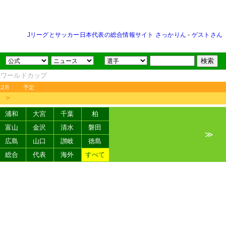
Jリーグとサッカー日本代表の総合情報サイト さっかりん
-
ゲストさん
FAワールドカップ
12月
予定
＞
浦和
大宮
千葉
柏
富山
金沢
清水
磐田
≫
広島
山口
讃岐
徳島
総合
代表
海外
すべて