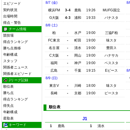
8/7 (金)
8/
エピソード
契約状況
横浜FM
3-4
鹿島
19:26
MUFG国立
出場時間
G大阪
4-3
浦和
19:33
パナスタ
得点・警告
8/8 (土)
チーム情報
柏
-
水戸
19:00
三協F柏
競技場
FC東京
-
町田
19:00
味スタ
得点ランキング
名古屋
-
清水
19:00
豊田ス
勝ち点推移
年齢構成
C大阪
-
岡山
19:00
ハナサカ
スタッフ
福岡
-
神戸
19:00
ベススタ
関係者ニュース
広島
-
千葉
19:15
Eピース
8/
関係者エピソード
8/9 (日)
Jリーグ記録
東京V
-
川崎
18:00
味スタ
順位表
勝ち点
長崎
-
京都
19:00
ピースタ
得点ランキング
得失点
順位表
年齢構成
星取表
J1
キーワード
1
鹿島
1
清水