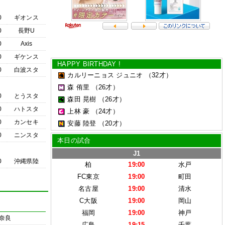
0
ギオンス
0
長野U
0
Axis
0
ギケンス
HAPPY BIRTHDAY !
0
白波スタ
カルリーニョス ジュニオ
（32才）
森 侑里
（26才）
0
とうスタ
森田 晃樹
（26才）
0
ハトスタ
上林 豪
（24才）
0
カンセキ
安藤 陸登
（20才）
0
ニンスタ
本日の試合
J1
0
沖縄県陸
柏
19:00
水戸
FC東京
19:00
町田
名古屋
19:00
清水
C大阪
19:00
岡山
福岡
19:00
神戸
奈良
広島
19:15
千葉