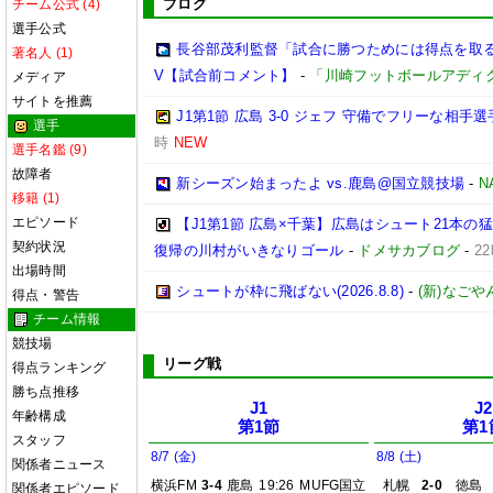
ブログ
チーム公式 (4)
選手公式
長谷部茂利監督「試合に勝つためには得点を取る。
著名人 (1)
V【試合前コメント】
-
「川崎フットボールアディ
メディア
サイトを推薦
J1第1節 広島 3-0 ジェフ 守備でフリーな相
選手
時
NEW
選手名鑑 (9)
故障者
新シーズン始まったよ vs.鹿島@国立競技場
-
N
移籍 (1)
エピソード
【J1第1節 広島×千葉】広島はシュート21本
契約状況
復帰の川村がいきなりゴール
-
ドメサカブログ
-
2
出場時間
シュートが枠に飛ばない(2026.8.8)
-
(新)なごや
得点・警告
チーム情報
競技場
リーグ戦
得点ランキング
勝ち点推移
J1
J2
年齢構成
第1節
第1
スタッフ
8/7 (金)
8/8 (土)
関係者ニュース
横浜FM
3-4
鹿島
19:26
MUFG国立
札幌
2-0
徳島
関係者エピソード