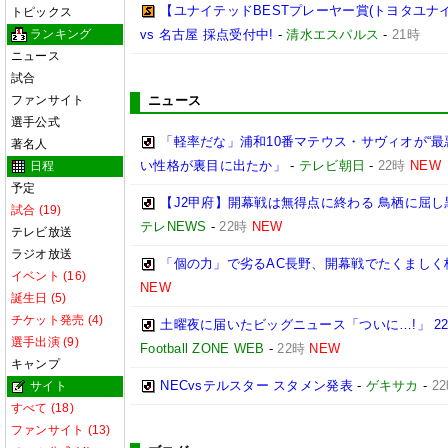
【ユナイテッドBESTプレーヤー賞(トヨタユナイテッ
トピックス
ランキング
vs 名古屋 採点受付中!
-
清水エスパルス
-
21時
ニュース
試合
ファンサイト
ニュース
選手公式
「軽率だな」浦和10番マテウス・サヴィオが“最
著名人
い性格が裏目に出たか」
-
テレビ朝日
-
22時
NEW
日程
予定
【J2甲府】開幕戦は無得点に終わる 鳥栖に屈し
試合 (19)
テレNEWS
-
22時
NEW
テレビ放送
ラジオ放送
「個の力」で劣るAC長野、開幕戦でたくましく
イベント (16)
NEW
誕生日 (5)
チケット発売 (4)
土曜夜に届いたビッグニュース「ついに…!」 2
選手出演 (9)
Football ZONE WEB
-
22時
NEW
キャンプ
NECvsテルスター スタメン発表
-
ゲキサカ
-
2
サイト
すべて (18)
ファンサイト (13)