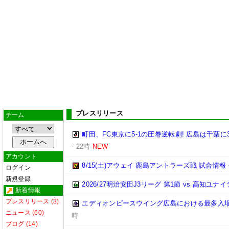
プレスリリース
チーム
町田、FC東京に5-1の圧巻逆転劇! 広島は千葉に
-
22時
NEW
アカウント
8/15(土)アウェイ 鹿島アントラーズ戦 試合情報
ログイン
新規登録
2026/27明治安田J3リーグ 第1節 vs 高知ユ
新着情報
プレスリリース (3)
エディオンピースウイング広島における最多入
ニュース (60)
時
ブログ (14)