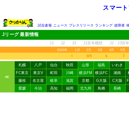
スマート
試合速報
ニュース
プレスリリース
ランキング
故障者
Jリーグ 最新情報
J1
J2
J3
J1百年構想
J2・J3百
2026年
1月
2月
3月
4月
5月
＜
8/5
6
7
札幌
八戸
仙台
秋田
山形
福島
いわき
FC東京
東京V
町田
川崎
横浜FM
横浜FC
湘南
≪
藤枝
名古屋
岐阜
滋賀
京都
G大阪
C大阪
愛媛
今治
高知
福岡
北九州
鳥栖
長崎