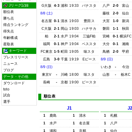
Jリーグ記録
G大阪
4-3
浦和
19:33
パナスタ
八戸
2-0
富山
順位表
8/8 (土)
藤枝
2-0
仙台
勝ち点
名古屋
0-1
清水
19:03
豊田ス
大宮
1-0
新潟
得点ランキング
C大阪
2-1
岡山
19:03
ハナサカ
磐田
1-1
秋田
得失点
柏
2-1
水戸
19:04
三協F柏
宮崎
0-1
横浜FC
年齢構成
福岡
0-1
神戸
19:04
ベススタ
大分
0-1
湘南
星取表
キーワード
FC東京
1-5
町田
19:05
味スタ
鳥栖
2-0
甲府
プレスリリース
広島
3-0
千葉
19:19
Eピース
8/9 (日)
ニュース
8/9 (日)
いわき
-
今治
ブログ
東京V
-
川崎
18:00
味スタ
山形
-
栃木C
データ・その他
長崎
-
京都
19:00
ピースタ
ダウンロード
toto
試合
順位表
選手
J1
J
1
鹿島
1
清水
1
札幌
1
水戸
1
名古屋
1
八戸
1
浦和
1
京都
1
仙台