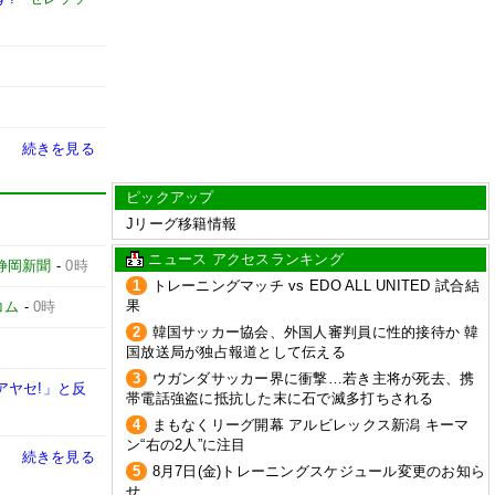
続きを見る
ピックアップ
Jリーグ移籍情報
ニュース アクセスランキング
静岡新聞
-
0時
1
トレーニングマッチ vs EDO ALL UNITED 試合結
果
コム
-
0時
2
韓国サッカー協会、外国人審判員に性的接待か 韓
国放送局が独占報道として伝える
3
ウガンダサッカー界に衝撃…若き主将が死去、携
アヤセ!」と反
帯電話強盗に抵抗した末に石で滅多打ちされる
4
まもなくリーグ開幕 アルビレックス新潟 キーマ
ン“右の2人”に注目
続きを見る
5
8月7日(金)トレーニングスケジュール変更のお知ら
せ