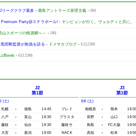
Jリーグクラブ最多
-
鹿島アントラーズ原理主義
-
0時
remium Party@ステラボール!
-
ヤンピョンが行く。ヴェルディと共に。
 ～岡山スポーツの桃源郷へ～
-
0時
ア黒田剛監督が抱負を語る
-
ドメサカブログ
-
6日23時
LUBweb
-
6日23時
J2
J3
第1節
第1節
8 (土)
8/8 (土)
札幌
-
徳島
14:45
プレド
相模原
-
熊本
18:0
八戸
-
富山
18:30
プラスタ
長野
-
山口
18:0
藤枝
-
仙台
18:30
藤枝サ
鳥取
-
FC大阪
19:0
大宮
-
新潟
19:00
NACK
高知
-
松本
19:0