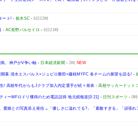
タート!
-
栃木SC
-
6日22時
報
-
AC長野パルセイロ
-
6日21時
鹿島、神戸がV争い軸
-
日本経済新聞
-
2時
NEW
開幕 清水エスパルス×ジュビロ磐田×藤枝MYFC 各チームの展望を語る!
-
生! 高校年代からもJクラブ加入内定選手が続々発表
-
高校サッカードット
ーMFロドリ獲得のため電話説得 地元紙報道[0:21]
-
日刊スポーツ
-
0時
、愛娘との写真添え発信→「優しさに溢れてる?」「素敵すぎる」「頑張れ