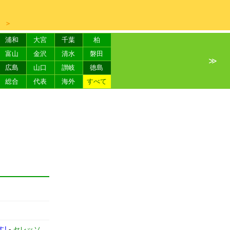
＞
浦和
大宮
千葉
柏
富山
金沢
清水
磐田
≫
広島
山口
讃岐
徳島
総合
代表
海外
すべて
す!
-
セレッソ