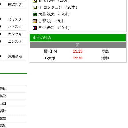
石尾 陸登
（25才）
0
白波スタ
イ ヨンジュン
（20才）
大藤 颯太
（19才）
0
とうスタ
古賀 竣
（19才）
0
ハトスタ
田中 希和
（19才）
0
カンセキ
本日の試合
0
ニンスタ
J1
横浜FM
19:25
鹿島
0
沖縄県陸
G大阪
19:30
浦和
奈良
鳥取
山口
讃岐
愛媛
高知