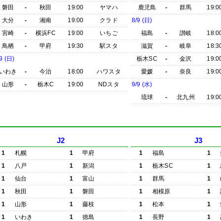
磐田
-
秋田
19:00
ヤマハ
鹿児島
-
群馬
19:0
大分
-
湘南
19:00
クラド
8/9 (日)
宮崎
-
横浜FC
19:00
いちご
福島
-
讃岐
18:0
鳥栖
-
甲府
19:30
駅スタ
滋賀
-
岐阜
18:3
9 (日)
栃木SC
-
金沢
19:0
いわき
-
今治
18:00
ハワスタ
愛媛
-
奈良
19:0
山形
-
栃木C
19:00
NDスタ
9/9 (水)
琉球
-
北九州
19:0
J2
J3
1
札幌
1
甲府
1
福島
1
1
八戸
1
新潟
1
栃木SC
1
1
仙台
1
富山
1
群馬
1
1
秋田
1
磐田
1
相模原
1
1
山形
1
藤枝
1
松本
1
1
いわき
1
徳島
1
長野
1