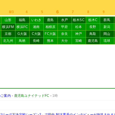
6
8/3
4
5
7
8
9
山形
福島
いわき
鹿島
水戸
栃木SC
栃木C
群馬
横浜FM
横浜FC
湘南
相模原
甲府
松本
長野
新潟
京都
G大阪
C大阪
FC大阪
奈良
神戸
鳥取
岡山
北九州
鳥栖
長崎
熊本
大分
宮崎
鹿児島
琉球
施のご案内
-
鹿児島ユナイテッドFC
-
1時
西Jリーグ王決定戦シーズン2」で田中 駿汰選手のインタビューが放送されま