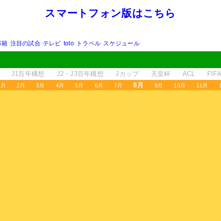
スマートフォン版はこちら
移籍
注目の試合
テレビ
toto
トラベル
スケジュール
J1百年構想
J2・J3百年構想
Jカップ
天皇杯
ACL
FI
8月
1月
2月
3月
4月
5月
6月
7月
9月
10月
11月