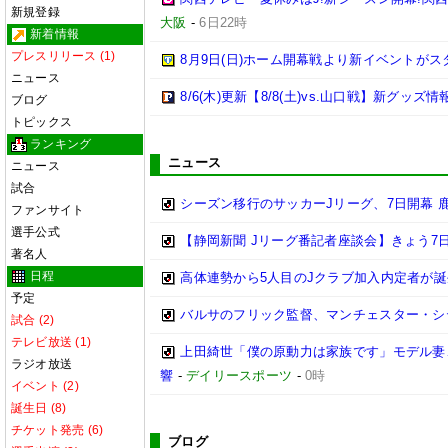
新規登録
大阪
-
6日22時
新着情報
プレスリリース (1)
8月9日(日)ホーム開幕戦より新イベントがス
ニュース
8/6(木)更新【8/8(土)vs.山口戦】新グッズ情
ブログ
トピックス
ランキング
ニュース
ニュース
試合
シーズン移行のサッカーJリーグ、7日開幕 
ファンサイト
選手公式
【静岡新聞 Jリーグ番記者座談会】きょう7日
著名人
日程
高体連勢から5人目のJクラブ加入内定者が誕
予定
バルサのフリック監督、マンチェスター・シティ
試合 (2)
テレビ放送 (1)
上田綺世「僕の原動力は家族です」モデル妻
ラジオ放送
響
-
デイリースポーツ
-
0時
イベント (2)
誕生日 (8)
チケット発売 (6)
ブログ