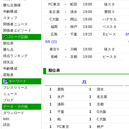
FC東京
-
町田
19:00
味スタ
勝ち点推移
年齢構成
名古屋
-
清水
19:00
豊田ス
スタッフ
C大阪
-
岡山
19:00
ハナサカ
関係者ニュース
福岡
-
神戸
19:00
ベススタ
関係者エピソード
広島
-
千葉
19:15
Eピース
8/
Jリーグ記録
8/9 (日)
順位表
東京V
-
川崎
18:00
味スタ
勝ち点
得点ランキング
長崎
-
京都
19:00
ピースタ
得失点
年齢構成
順位表
星取表
キーワード
J1
プレスリリース
1
鹿島
1
清水
ニュース
1
水戸
1
名古屋
ブログ
1
浦和
1
京都
データ・その他
1
千葉
1
G大阪
ダウンロード
toto
1
柏
1
C大阪
試合
1
FC東京
1
神戸