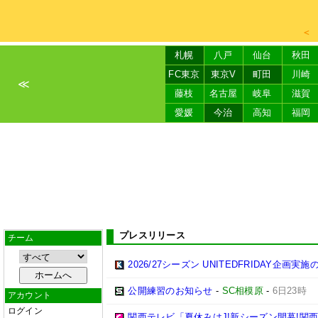
＜
札幌
八戸
仙台
秋田
FC東京
東京V
町田
川崎
≪
藤枝
名古屋
岐阜
滋賀
愛媛
今治
高知
福岡
プレスリリース
チーム
2026/27シーズン UNITEDFRIDAY企画実
公開練習のお知らせ
-
SC相模原
-
6日23時
アカウント
ログイン
関西テレビ「夏休みはJ!新シーズン開幕!関