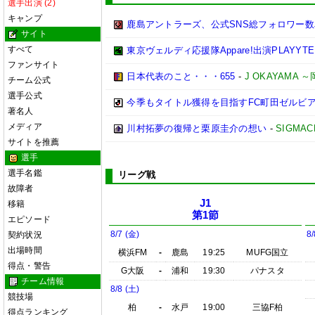
選手出演 (2)
キャンプ
鹿島アントラーズ、公式SNS総フォロワー数
サイト
すべて
東京ヴェルディ応援隊Appare!出演PLAYYTE P
ファンサイト
日本代表のこと・・・655
-
J OKAYAMA
チーム公式
選手公式
今季もタイトル獲得を目指すFC町田ゼルビ
著名人
メディア
川村拓夢の復帰と栗原圭介の想い
-
SIGMAC
サイトを推薦
選手
選手名鑑
リーグ戦
故障者
J1
移籍
第1節
エピソード
8/7 (金)
8/
契約状況
出場時間
横浜FM
-
鹿島
19:25
MUFG国立
得点・警告
G大阪
-
浦和
19:30
パナスタ
チーム情報
8/8 (土)
競技場
柏
-
水戸
19:00
三協F柏
得点ランキング