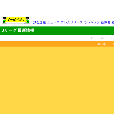
試合速報
ニュース
プレスリリース
ランキング
故障者
Jリーグ 最新情報
J1
J2
J3
2026年