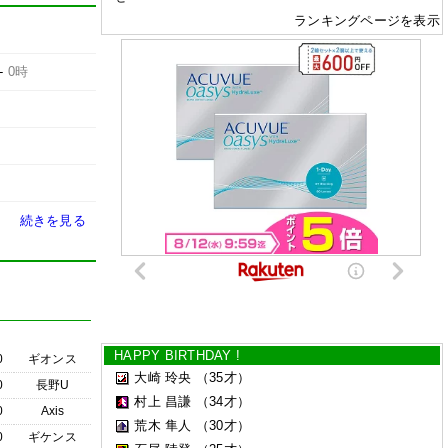
ランキングページを表示
-
0時
続きを見る
HAPPY BIRTHDAY !
0
ギオンス
大崎 玲央
（35才）
0
長野U
村上 昌謙
（34才）
0
Axis
荒木 隼人
（30才）
0
ギケンス