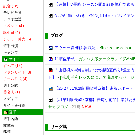
【速報】V長崎 シーズン開幕戦を勝利で飾る
試合 (16)
テレビ放送
◇J2第1節 いわき―今治(8月9日・ハワイア
ラジオ放送
イベント (4)
誕生日 (4)
ブログ
チケット発売 (6)
選手出演
アウェー磐田戦 参戦記
-
Blue is the colour 
キャンプ
J1順位予想
-
ガンバ大阪データランド(GAMBA OS
サイト
すべて (13)
「山根視来&瀬古樹」で大補強夏祭り!堀之内SD
ファンサイト (8)
ト】
-
[浦議]浦和レッズについて議論するページ
チーム公式 (4)
選手公式
【26-27.J1第1節 長崎対京都】速報レポ
著名人 (1)
メディア
【J1第1節 長崎×京都】長崎が前半に挙げ
サイトを推薦
サカブログ
-
21時
NEW
選手
選手名鑑
故障者
リーグ戦
移籍