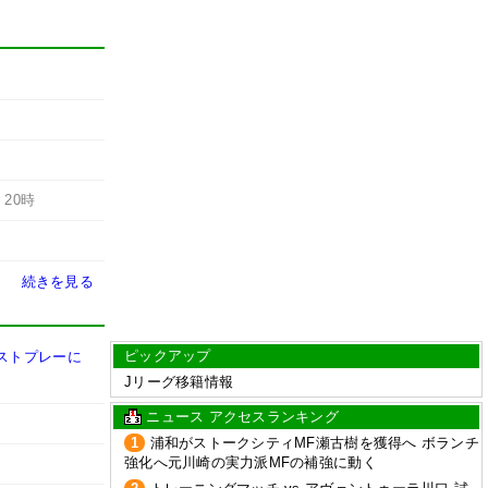
-
20時
続きを見る
ピックアップ
ストプレーに
Jリーグ移籍情報
ニュース アクセスランキング
1
浦和がストークシティMF瀬古樹を獲得へ ボランチ
強化へ元川崎の実力派MFの補強に動く