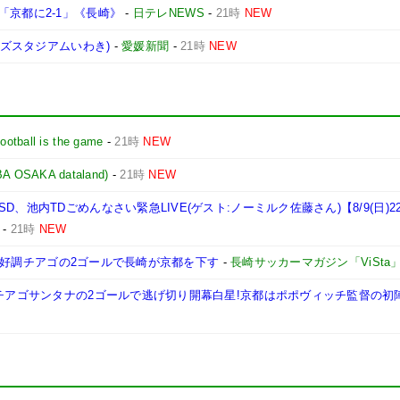
「京都に2-1」《長崎》
-
日テレNEWS
-
21時
NEW
ンズスタジアムいわき)
-
愛媛新聞
-
21時
NEW
Football is the game
-
21時
NEW
AKA dataland)
-
21時
NEW
、池内TDごめんなさい緊急LIVE(ゲスト:ノーミルク佐藤さん)【8/9(日)2
-
21時
NEW
ート:好調チアゴの2ゴールで長崎が京都を下す
-
長崎サッカーマガジン「ViSta
たチアゴサンタナの2ゴールで逃げ切り開幕白星!京都はポポヴィッチ監督の初