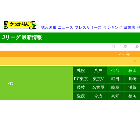
試合速報
ニュース
プレスリリース
ランキング
故障者
Jリーグ 最新情報
J1
J2
J3
2026年
＜
札幌
八戸
仙台
秋田
FC東京
東京V
町田
川崎
≪
藤枝
名古屋
岐阜
滋賀
愛媛
今治
高知
福岡