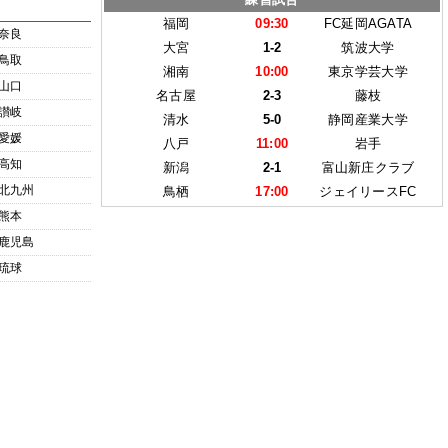
福岡
09:30
FC延岡AGATA
奈良
大宮
1-2
筑波大学
鳥取
湘南
10:00
東京学芸大学
山口
名古屋
2-3
藤枝
讃岐
清水
5-0
静岡産業大学
愛媛
八戸
11:00
岩手
高知
新潟
2-1
富山新庄クラブ
北九州
鳥栖
17:00
ジェイリースFC
熊本
鹿児島
琉球