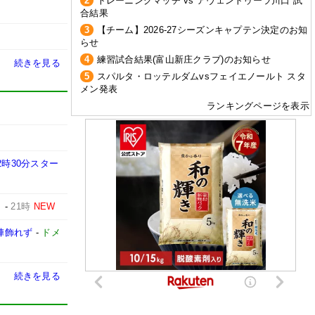
2
トレーニングマッチ vs アヴェントゥーラ川口 試
合結果
3
【チーム】2026-27シーズンキャプテン決定のお知
らせ
4
練習試合結果(富山新庄クラブ)のお知らせ
続きを見る
5
スパルタ・ロッテルダムvsフェイエノールト スタ
メン発表
ランキングページを表示
2時30分スター
」
-
21時
NEW
陣飾れず
-
ドメ
続きを見る