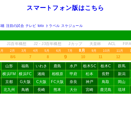
スマートフォン版はこちら
移籍
注目の試合
テレビ
toto
トラベル
スケジュール
J1百年構想
J2・J3百年構想
Jカップ
天皇杯
ACL
FI
8月
1月
2月
3月
4月
5月
6月
7月
9月
10月
11月
9
8/6
7
8
10
11
12
山形
福島
いわき
鹿島
水戸
栃木SC
栃木C
群馬
横浜FM
横浜FC
湘南
相模原
甲府
松本
長野
新潟
京都
G大阪
C大阪
FC大阪
奈良
神戸
鳥取
岡山
北九州
鳥栖
長崎
熊本
大分
宮崎
鹿児島
琉球