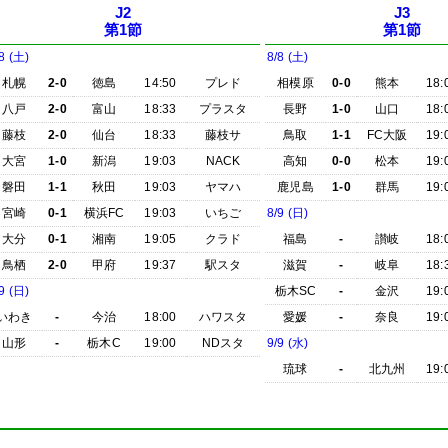
J2
J3
第1節
第1節
8 (土)
8/8 (土)
札幌
2-0
徳島
14:50
プレド
相模原
0-0
熊本
18:
八戸
2-0
富山
18:33
プラスタ
長野
1-0
山口
18:
藤枝
2-0
仙台
18:33
藤枝サ
鳥取
1-1
FC大阪
19:
大宮
1-0
新潟
19:03
NACK
高知
0-0
松本
19:
磐田
1-1
秋田
19:03
ヤマハ
鹿児島
1-0
群馬
19:
宮崎
0-1
横浜FC
19:03
いちご
8/9 (日)
大分
0-1
湘南
19:05
クラド
福島
-
讃岐
18:
鳥栖
2-0
甲府
19:37
駅スタ
滋賀
-
岐阜
18:
9 (日)
栃木SC
-
金沢
19:
いわき
-
今治
18:00
ハワスタ
愛媛
-
奈良
19:
山形
-
栃木C
19:00
NDスタ
9/9 (水)
琉球
-
北九州
19: