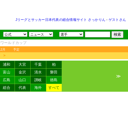
Jリーグとサッカー日本代表の総合情報サイト さっかりん
-
ゲストさん
FAワールドカップ
12月
予定
＞
浦和
大宮
千葉
柏
富山
金沢
清水
磐田
≫
広島
山口
讃岐
徳島
総合
代表
海外
すべて