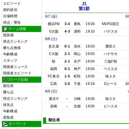
エピソード
J1
第1節
契約状況
出場時間
8/7 (金)
8/
得点・警告
横浜FM
3-4
鹿島
19:26
MUFG国立
チーム情報
G大阪
4-3
浦和
19:33
パナスタ
競技場
8/8 (土)
得点ランキング
名古屋
0-1
清水
19:03
豊田ス
勝ち点推移
C大阪
2-1
岡山
19:03
ハナサカ
年齢構成
スタッフ
柏
2-1
水戸
19:04
三協F柏
関係者ニュース
福岡
0-1
神戸
19:04
ベススタ
関係者エピソード
FC東京
1-5
町田
19:05
味スタ
Jリーグ記録
広島
3-0
千葉
19:19
Eピース
8/
順位表
8/9 (日)
勝ち点
得点ランキング
東京V
-
川崎
18:00
味スタ
得失点
長崎
-
京都
19:00
ピースタ
年齢構成
星取表
順位表
キーワード