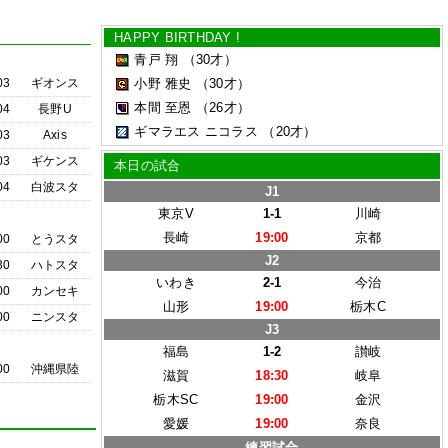
HAPPY BIRTHDAY !
青戸 翔
（30才）
03
ギオンス
小野 雅史
（30才）
本間 至恩
（26才）
04
長野U
ギマラエス ニコラス
（20才）
03
Axis
03
ギケンス
本日の試合
04
白波スタ
J1
東京V
1-1
川崎
長崎
19:00
京都
00
とうスタ
J2
30
ハトスタ
いわき
2-1
今治
00
カンセキ
山形
19:00
栃木C
00
ニンスタ
J3
福島
1-2
讃岐
00
沖縄県陸
滋賀
18:30
岐阜
栃木SC
19:00
金沢
愛媛
19:00
奈良
練習試合