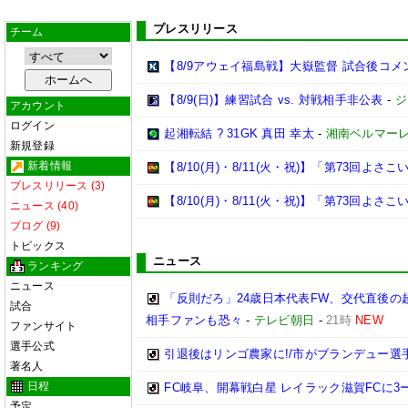
プレスリリース
チーム
【8/9アウェイ福島戦】大嶽監督 試合後コメ
【8/9(日)】練習試合 vs. 対戦相手非公表
-
ジ
アカウント
ログイン
起湘転結 ? 31GK 真田 幸太
-
湘南ベルマー
新規登録
新着情報
【8/10(月)・8/11(火・祝)】「第73回
プレスリリース (3)
【8/10(月)・8/11(火・祝)】「第73回よ
ニュース (40)
ブログ (9)
トピックス
ニュース
ランキング
ニュース
「反則だろ」24歳日本代表FW、交代直後
試合
相手ファンも恐々
-
テレビ朝日
-
21時
NEW
ファンサイト
選手公式
引退後はリンゴ農家に!/市がブランデュー選
著名人
日程
FC岐阜、開幕戦白星 レイラック滋賀FCに3
予定