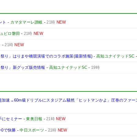
ント
-
カマタマーレ讃岐
-
21時
NEW
ュビロ磐田
-
21時
NEW
レ
-
21時
NEW
よさこい祭り」はりまや橋競演場でのコラボ施策(最新情報)
-
高知ユナイテッドSC
さこい祭り」新グッズ販売情報
-
高知ユナイテッドSC
-
19時
の超加速→60m級ドリブルにスタジアム騒然「ヒットマンかよ」圧巻のファー
手にセミナー
-
東奥日報
-
21時
NEW
ー0で快勝
-
中日スポーツ
-
21時
NEW