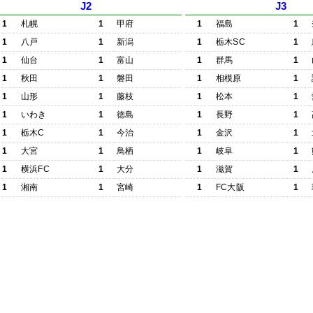
J2
J3
1
札幌
1
甲府
1
福島
1
1
八戸
1
新潟
1
栃木SC
1
1
仙台
1
富山
1
群馬
1
1
秋田
1
磐田
1
相模原
1
1
山形
1
藤枝
1
松本
1
1
いわき
1
徳島
1
長野
1
1
栃木C
1
今治
1
金沢
1
1
大宮
1
鳥栖
1
岐阜
1
1
横浜FC
1
大分
1
滋賀
1
1
湘南
1
宮崎
1
FC大阪
1