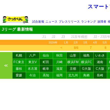
スマート
試合速報
ニュース
プレスリリース
ランキング
故障者
Jリーグ 最新情報
J1
J2
J3
J1百年構想
J2・J3百
2026年
1月
2月
3月
4月
5月
＜
8/6
7
8
札幌
八戸
仙台
秋田
山形
福島
いわき
FC東京
東京V
町田
川崎
横浜FM
横浜FC
湘南
≪
藤枝
名古屋
岐阜
滋賀
京都
G大阪
C大阪
愛媛
今治
高知
福岡
北九州
鳥栖
長崎