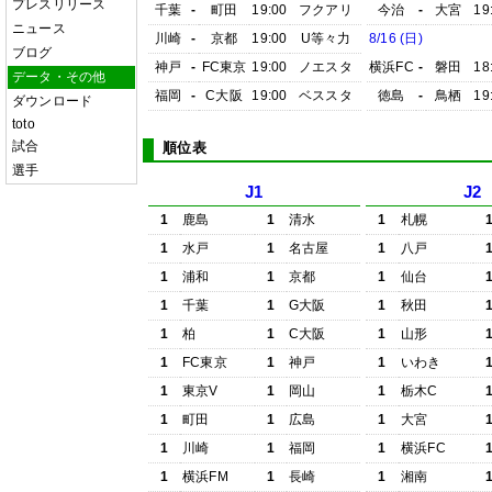
プレスリリース
千葉
-
町田
19:00
フクアリ
今治
-
大宮
19
ニュース
川崎
-
京都
19:00
U等々力
8/16 (日)
ブログ
神戸
-
FC東京
19:00
ノエスタ
横浜FC
-
磐田
18
データ・その他
福岡
-
C大阪
19:00
ベススタ
徳島
-
鳥栖
19
ダウンロード
toto
試合
順位表
選手
J1
J2
1
鹿島
1
清水
1
札幌
1
水戸
1
名古屋
1
八戸
1
浦和
1
京都
1
仙台
1
千葉
1
G大阪
1
秋田
1
柏
1
C大阪
1
山形
1
FC東京
1
神戸
1
いわき
1
東京V
1
岡山
1
栃木C
1
町田
1
広島
1
大宮
1
川崎
1
福岡
1
横浜FC
1
横浜FM
1
長崎
1
湘南