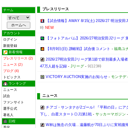
プレスリリース
チーム
【試合情報】AWAY 8/15(土) 2026/27 明治安田
時
NEW
アカウント
【フォトアルバム】2026/27明治安田J2リーグ 第
ログイン
新規登録
【8月9日(日) 讃岐戦】試合後コメント
-
福島ユ
新着情報
プレスリリース (2)
2026/27明治安田Jリーグ第1節で節別最多入場
ニュース (2)
47万人超を記録
-
Jリーグ
-
9日23時
ブログ (4)
VICTORY AUCTION実施のお知らせ
-
モンテデ
トピックス
ランキング
ニュース
ニュース
試合
ファンサイト
チアゴ・サンタナが2ゴール! 『平和の日』に
選手公式
下し、白星スタート◎J1第1戦
-
サッカーマガジン
著名人
日程
W杯は無念の欠場…遠藤航が70日ぶりに実戦復帰
予定