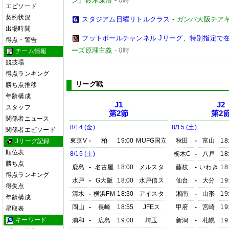
ン」鈴木康浩
-
0時
エピソード
契約状況
スタジアム日曜リトルクラス
-
ガンバ大阪チア
出場時間
フットボールチャンネル Jリーグ、特別指定で
得点・警告
ーズ原理主義
-
0時
チーム情報
競技場
得点ランキング
リーグ戦
勝ち点推移
年齢構成
J1
J2
スタッフ
第2節
第2
関係者ニュース
8/14 (金)
8/15 (土)
関係者エピソード
東京V
-
柏
19:00
MUFG国立
秋田
-
富山
18
Jリーグ記録
順位表
8/15 (土)
栃木C
-
八戸
18
勝ち点
鹿島
-
名古屋
18:00
メルスタ
藤枝
-
いわき
18
得点ランキング
水戸
-
G大阪
18:00
水戸信ス
仙台
-
大分
19
得失点
清水
-
横浜FM
18:30
アイスタ
湘南
-
山形
19
年齢構成
岡山
-
長崎
18:55
JFEス
甲府
-
宮崎
19
星取表
キーワード
浦和
-
広島
19:00
埼玉
新潟
-
札幌
19