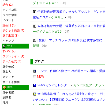
ダイジェストWEB
-
0時
試合 (1)
テレビ放送
伊東純也が開幕節でいきなりアシスト!! ゲン
ラジオ放送
左足クロス
-
ゲキサカ
-
0時
イベント
誕生日 (6)
W杯は無念の欠場…遠藤航が70日ぶりに実戦に復
チケット発売 (4)
ーダイジェストWEB
-
0時
選手出演 (3)
[愛媛FCマッチコラム]第1節奈良戦 攻撃多彩
キャンプ
新聞
-
0時
サイト
すべて (7)
ファンサイト (4)
ブログ
チーム公式 (3)
選手公式
モンテ、佐藤GK神セーブ!粘勝ホーム開幕・愛媛
著名人
時
NEW
メディア
サイトを推薦
26/27ガンバカレンダー
-
ガンバ大阪データランド(GA
選手
選手名鑑
米山篤志監督「これをあと37試合に続けて、残
故障者
いきたい」【J3開幕節 ツエーゲン金沢戦後のコメント】(
移籍