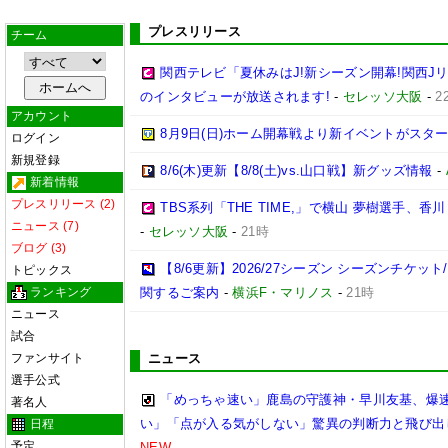
プレスリリース
チーム
関西テレビ「夏休みはJ!新シーズン開幕!関西J
のインタビューが放送されます!
-
セレッソ大阪
-
2
アカウント
8月9日(日)ホーム開幕戦より新イベントがスター
ログイン
新規登録
8/6(木)更新【8/8(土)vs.山口戦】新グッズ情報
-
新着情報
プレスリリース (2)
TBS系列「THE TIME,」で横山 夢樹選手、
ニュース (7)
-
セレッソ大阪
-
21時
ブログ (3)
【8/6更新】2026/27シーズン シーズンチケ
トピックス
ランキング
関するご案内
-
横浜F・マリノス
-
21時
ニュース
試合
ファンサイト
ニュース
選手公式
「めっちゃ速い」鹿島の守護神・早川友基、爆速
著名人
い」「点が入る気がしない」驚異の判断力と飛び出
日程
予定
NEW