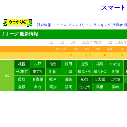
スマート
試合速報
ニュース
プレスリリース
ランキング
故障者
Jリーグ 最新情報
J1
J2
J3
J1百年構想
J2・J3百
2026年
1月
2月
3月
4月
5月
＜
8/3
4
5
札幌
八戸
仙台
秋田
山形
福島
いわき
FC東京
東京V
町田
川崎
横浜FM
横浜FC
湘南
≪
藤枝
名古屋
岐阜
滋賀
京都
G大阪
C大阪
愛媛
今治
高知
福岡
北九州
鳥栖
長崎