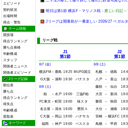
二子玉川駅にて撮り鉄して撮れた鉄道写真なのだ!! (20
エピソード
契約状況
明日は第1節 横浜F・マリノス戦
-
鹿じい日記～
出場時間
Jリーグは開幕前が一番楽しい 2026/27 ベガル
得点・警告
チーム情報
競技場
リーグ戦
得点ランキング
勝ち点推移
J1
J2
年齢構成
第1節
第1節
スタッフ
8/7 (金)
8/8 (土)
関係者ニュース
横浜FM
-
鹿島
19:25
MUFG国立
札幌
-
徳島
14:
関係者エピソード
Jリーグ記録
G大阪
-
浦和
19:30
パナスタ
八戸
-
富山
18:
順位表
8/8 (土)
藤枝
-
仙台
18:
勝ち点
柏
-
水戸
19:00
三協F柏
大宮
-
新潟
19:
得点ランキング
FC東京
-
町田
19:00
味スタ
磐田
-
秋田
19:
得失点
名古屋
-
清水
19:00
豊田ス
大分
-
湘南
19:
年齢構成
C大阪
-
岡山
19:00
ハナサカ
宮崎
-
横浜FC
19:
星取表
キーワード
福岡
-
神戸
19:00
ベススタ
鳥栖
-
甲府
19: