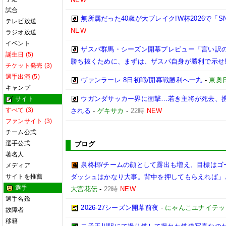
試合
無所属だった40歳が大ブレイク!W杯2026で「
テレビ放送
NEW
ラジオ放送
イベント
ザスパ群馬・シーズン開幕プレビュー「言い訳
誕生日 (5)
勝ち抜くために、まずは、ザスパ自身が勝利で示せ
チケット発売 (3)
選手出演 (5)
ヴァンラーレ 8日初戦/開幕戦勝利へ一丸
-
東奥
キャンプ
ウガンダサッカー界に衝撃…若き主将が死去、
サイト
すべて (3)
される
-
ゲキサカ
-
22時
NEW
ファンサイト (3)
チーム公式
選手公式
ブログ
著名人
泉柊椰/チームの顔として露出も増え、目標はゴ
メディア
サイトを推薦
ダッシュはかなり大事。背中を押してもらえれば」
選手
大宮花伝
-
22時
NEW
選手名鑑
2026‐27シーズン開幕前夜
-
にゃんこユナイテッ
故障者
移籍