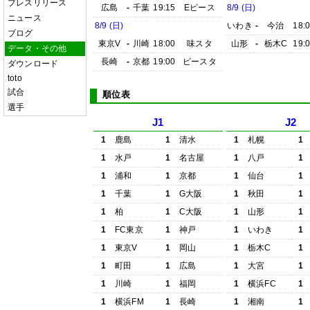
プレスリリース
広島
-
千葉
19:15
Eピース
8/9 (日)
ニュース
8/9 (日)
いわき
-
今治
18:
ブログ
東京V
-
川崎
18:00
味スタ
山形
-
栃木C
19:
データ・その他
長崎
-
京都
19:00
ピースタ
ダウンロード
toto
試合
順位表
選手
J1
J2
1
鹿島
1
清水
1
札幌
1
1
水戸
1
名古屋
1
八戸
1
1
浦和
1
京都
1
仙台
1
1
千葉
1
G大阪
1
秋田
1
1
柏
1
C大阪
1
山形
1
1
FC東京
1
神戸
1
いわき
1
1
東京V
1
岡山
1
栃木C
1
1
町田
1
広島
1
大宮
1
1
川崎
1
福岡
1
横浜FC
1
1
横浜FM
1
長崎
1
湘南
1