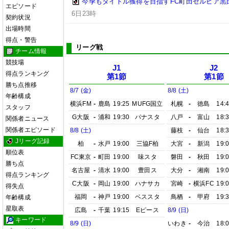
今季もタイトル獲得を目指すFC町田ゼルビア黒
エピソード
6日23時
契約状況
出場時間
得点・警告
リーグ戦
チーム情報
競技場
J1
J2
得点ランキング
第1節
第1節
勝ち点推移
8/7 (金)
8/8 (土)
年齢構成
横浜FM
-
鹿島
19:25
MUFG国立
札幌
-
徳島
14:
スタッフ
G大阪
-
浦和
19:30
パナスタ
八戸
-
富山
18:
関係者ニュース
関係者エピソード
8/8 (土)
藤枝
-
仙台
18:
Jリーグ記録
柏
-
水戸
19:00
三協F柏
大宮
-
新潟
19:
順位表
FC東京
-
町田
19:00
味スタ
磐田
-
秋田
19:
勝ち点
名古屋
-
清水
19:00
豊田ス
大分
-
湘南
19:
得点ランキング
C大阪
-
岡山
19:00
ハナサカ
宮崎
-
横浜FC
19:
得失点
福岡
-
神戸
19:00
ベススタ
鳥栖
-
甲府
19:
年齢構成
星取表
広島
-
千葉
19:15
Eピース
8/9 (日)
キーワード
8/9 (日)
いわき
-
今治
18: