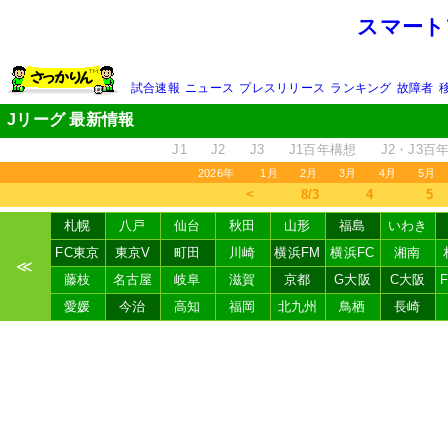
スマート
試合速報
ニュース
プレスリリース
ランキング
故障者
Jリーグ 最新情報
J1
J2
J3
J1百年構想
J2・J3百
2026年
1月
2月
3月
4月
5月
＜
8/3
4
5
札幌
八戸
仙台
秋田
山形
福島
いわき
FC東京
東京V
町田
川崎
横浜FM
横浜FC
湘南
≪
藤枝
名古屋
岐阜
滋賀
京都
G大阪
C大阪
愛媛
今治
高知
福岡
北九州
鳥栖
長崎