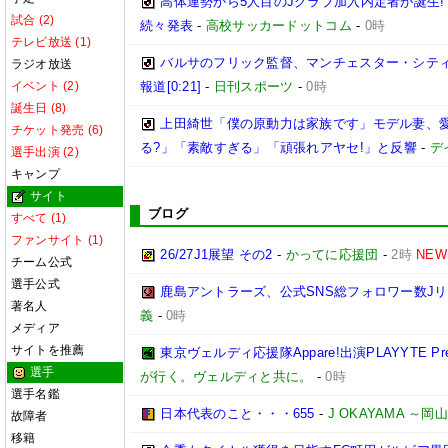
高体連勢から5人目のJクラブ加入内定者が誕生!
試合 (2)
続々発表
-
高校サッカードットコム
-
0時
テレビ放送 (1)
バルサのフリック監督、マンチェスター・シティ
ラジオ放送
イベント (2)
報道[0:21]
-
日刊スポーツ
-
0時
誕生日 (8)
上田綺世「僕の原動力は家族です」モデル妻、
チケット発売 (6)
る?」「素敵すぎる」「頑張れアヤセ!」と反響
-
デ
選手出演 (2)
キャンプ
サイト
ブログ
すべて (1)
ファンサイト (1)
26/27J1展望 その2
-
かってに応援団
-
2時
NEW
チーム公式
選手公式
鹿島アントラーズ、公式SNS総フォロワー数J
著名人
義
-
0時
メディア
サイトを推薦
東京ヴェルディ応援隊Appare!出演PLAYYTE Pre
選手
が行く。ヴェルディと共に。
-
0時
選手名鑑
日本代表のこと・・・655
-
J OKAYAMA 
故障者
移籍