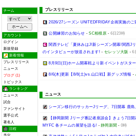
プレスリリース
チーム
2026/27シーズン UNITEDFRIDAY企画実施の
公開練習のお知らせ
-
SC相模原
-
6日23時
アカウント
ログイン
関西テレビ「夏休みはJ!新シーズン開幕!関西J
新規登録
のインタビューが放送されます!
-
セレッソ大阪
-
6
新着情報
プレスリリース
8月9日(日)ホーム開幕戦より新イベントがスター
ニュース
8/6(木)更新【8/8(土)vs.山口戦】新グッズ情報
-
ブログ (1)
トピックス
ランキング
ニュース
ニュース
試合
シーズン移行のサッカーJリーグ、7日開幕 鹿島
ファンサイト
選手公式
【静岡新聞 Jリーグ番記者座談会】きょう7日開
著名人
MYFC 各チームの展望を語る!
-
静岡新聞
-
0時
日程
予定