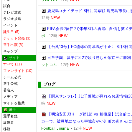
試合
鹿児島ユナイテッド 8日に開幕戦 鹿児島市長に
テレビ放送
12時
NEW
ラジオ放送
イベント
FIFA会長?留任?で来年3月の再選に自信も英
誕生日 (5)
ポ
-
12時
NEW
チケット発売 (3)
選手出演 (5)
【台風13号】FC琉球の開幕戦が中止に 8月8日
キャンプ
日章学園、昌平に3-2で競り勝ちV 帝京三に勝
サイト
すべて (11)
ットコム
-
12時
NEW
ファンサイト (10)
チーム公式
選手公式
ブログ
著名人
【関東サンフレ】J1:千葉戦が見れるお店情報(2026
メディア
サイトを推薦
時
NEW
選手
【明治安田J3リーグ第1節 vs 相模原】試合
選手名鑑
カーで、被災地になった宇城市や小川町の皆さんに
故障者
Football Journal
-
12時
NEW
移籍