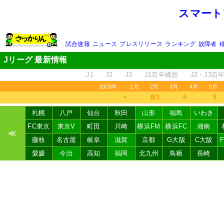
スマート
試合速報
ニュース
プレスリリース
ランキング
故障者
Jリーグ 最新情報
J1
J2
J3
J1百年構想
J2・J3百
2026年
1月
2月
3月
4月
5月
＜
8/3
4
5
札幌
八戸
仙台
秋田
山形
福島
いわき
FC東京
東京V
町田
川崎
横浜FM
横浜FC
湘南
≪
藤枝
名古屋
岐阜
滋賀
京都
G大阪
C大阪
愛媛
今治
高知
福岡
北九州
鳥栖
長崎