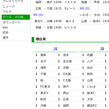
プレスリリース
福岡
-
神戸
19:00
ベススタ
鳥栖
-
甲府
19:
ニュース
広島
-
千葉
19:15
Eピース
8/9 (日)
ブログ
8/9 (日)
いわき
-
今治
18:
データ・その他
東京V
-
川崎
18:00
味スタ
山形
-
栃木C
19:
ダウンロード
toto
長崎
-
京都
19:00
ピースタ
試合
選手
順位表
J1
J2
1
鹿島
1
清水
1
札幌
1
1
水戸
1
名古屋
1
八戸
1
1
浦和
1
京都
1
仙台
1
1
千葉
1
G大阪
1
秋田
1
1
柏
1
C大阪
1
山形
1
1
FC東京
1
神戸
1
いわき
1
1
東京V
1
岡山
1
栃木C
1
1
町田
1
広島
1
大宮
1
1
川崎
1
福岡
1
横浜FC
1