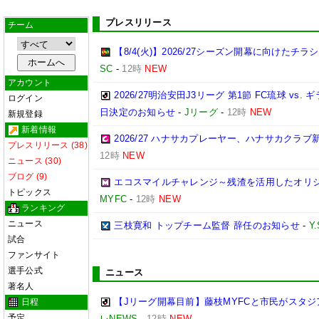
プレスリリース
チーム
【8/4(火)】2026/27シーズン開幕に向けたチ
SC
-
12時
NEW
アカウント
2026/27明治安田J3リーグ 第1節 FC琉球 v
ログイン
日決定のお知らせ
-
Jリーグ
-
12時
NEW
新規登録
新着情報
2026/27 ハナサカプレーヤー、ハナサカクラ
プレスリリース (38)
12時
NEW
ニュース (30)
ブログ (9)
エコスマイルチャレンジ～残渣を活用したオリ
トピックス
MYFC
-
12時
NEW
ランキング
ニュース
三枝寛和 トップチーム監督 辞任のお知らせ
-
Y
試合
ファンサイト
選手公式
ニュース
著名人
【Jリーグ開幕目前】藤枝MYFCと市民がスタジア
日程
予定
レNEWS
-
12時
NEW