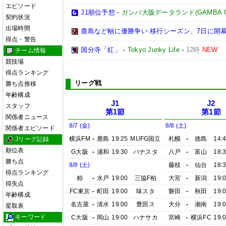
エピソード
J1順位予想
-
ガンバ大阪データランド(GAMBA OSAK
契約状況
出場時間
鹿島など軸に優勝争い 移行シーズン、7日に開
得点・警告
国分寺「紅」
-
Tokyo Junky Life
-
12時
NEW
チーム情報
競技場
得点ランキング
リーグ戦
勝ち点推移
年齢構成
J1
J2
スタッフ
第1節
第1節
関係者ニュース
8/7 (金)
8/8 (土)
関係者エピソード
横浜FM
-
鹿島
19:25
MUFG国立
札幌
-
徳島
14:
Jリーグ記録
順位表
G大阪
-
浦和
19:30
パナスタ
八戸
-
富山
18:
勝ち点
8/8 (土)
藤枝
-
仙台
18:
得点ランキング
柏
-
水戸
19:00
三協F柏
大宮
-
新潟
19:
得失点
FC東京
-
町田
19:00
味スタ
磐田
-
秋田
19:
年齢構成
名古屋
-
清水
19:00
豊田ス
大分
-
湘南
19:
星取表
キーワード
C大阪
-
岡山
19:00
ハナサカ
宮崎
-
横浜FC
19: