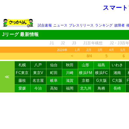
スマート
試合速報
ニュース
プレスリリース
ランキング
故障者
Jリーグ 最新情報
J1
J2
J3
J1百年構想
J2・J3百
2026年
1月
2月
3月
4月
5月
＜
8/4
5
6
札幌
八戸
仙台
秋田
山形
福島
いわき
FC東京
東京V
町田
川崎
横浜FM
横浜FC
湘南
≪
藤枝
名古屋
岐阜
滋賀
京都
G大阪
C大阪
愛媛
今治
高知
福岡
北九州
鳥栖
長崎