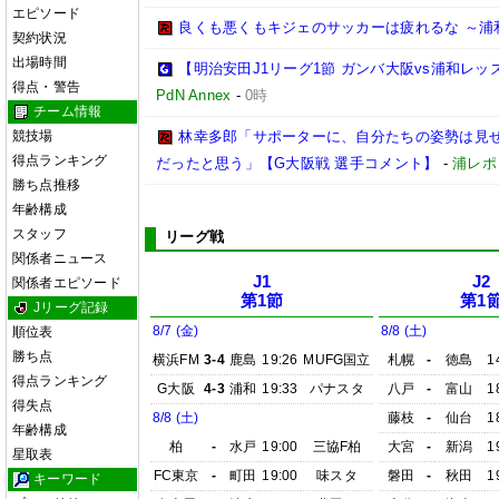
エピソード
良くも悪くもキジェのサッカーは疲れるな ～浦
契約状況
出場時間
【明治安田J1リーグ1節 ガンバ大阪vs浦和レ
得点・警告
PdN Annex
-
0時
チーム情報
競技場
林幸多郎「サポーターに、自分たちの姿勢は見
得点ランキング
だったと思う」【G大阪戦 選手コメント】
-
浦レポ
勝ち点推移
年齢構成
スタッフ
リーグ戦
関係者ニュース
J1
J2
関係者エピソード
第1節
第1
Jリーグ記録
8/7 (金)
8/8 (土)
順位表
勝ち点
横浜FM
3-4
鹿島
19:26
MUFG国立
札幌
-
徳島
1
得点ランキング
G大阪
4-3
浦和
19:33
パナスタ
八戸
-
富山
1
得失点
8/8 (土)
藤枝
-
仙台
1
年齢構成
柏
-
水戸
19:00
三協F柏
大宮
-
新潟
1
星取表
FC東京
-
町田
19:00
味スタ
磐田
-
秋田
1
キーワード