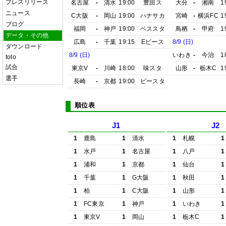
プレスリリース
名古屋
-
清水
19:00
豊田ス
大分
-
湘南
1
ニュース
C大阪
-
岡山
19:00
ハナサカ
宮崎
-
横浜FC
1
ブログ
福岡
-
神戸
19:00
ベススタ
鳥栖
-
甲府
1
データ・その他
広島
-
千葉
19:15
Eピース
8/9 (日)
ダウンロード
8/9 (日)
いわき
-
今治
1
toto
試合
東京V
-
川崎
18:00
味スタ
山形
-
栃木C
1
選手
長崎
-
京都
19:00
ピースタ
順位表
J1
J2
1
鹿島
1
清水
1
札幌
1
1
水戸
1
名古屋
1
八戸
1
1
浦和
1
京都
1
仙台
1
1
千葉
1
G大阪
1
秋田
1
1
柏
1
C大阪
1
山形
1
1
FC東京
1
神戸
1
いわき
1
1
東京V
1
岡山
1
栃木C
1