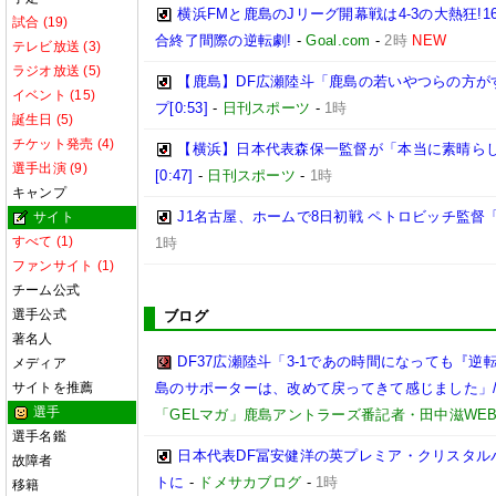
横浜FMと鹿島のJリーグ開幕戦は4-3の大熱狂!
試合 (19)
合終了間際の逆転劇!
-
Goal.com
-
2時
NEW
テレビ放送 (3)
ラジオ放送 (5)
【鹿島】DF広瀬陸斗「鹿島の若いやつらの方が
イベント (15)
プ[0:53]
-
日刊スポーツ
-
1時
誕生日 (5)
チケット発売 (4)
【横浜】日本代表森保一監督が「本当に素晴らし
選手出演 (9)
[0:47]
-
日刊スポーツ
-
1時
キャンプ
J1名古屋、ホームで8日初戦 ペトロビッチ監
サイト
すべて (1)
1時
ファンサイト (1)
チーム公式
選手公式
ブログ
著名人
DF37広瀬陸斗「3-1であの時間になっても『
メディア
サイトを推薦
島のサポーターは、改めて戻ってきて感じました」/【
選手
「GELマガ」鹿島アントラーズ番記者・田中滋WE
選手名鑑
日本代表DF冨安健洋の英プレミア・クリスタル
故障者
トに
-
ドメサカブログ
-
1時
移籍