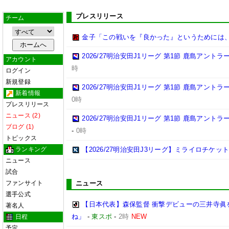
プレスリリース
チーム
金子「この戦いを『良かった』というためには
2026/27明治安田J1リーグ 第1節 鹿島アント
アカウント
時
ログイン
新規登録
2026/27明治安田J1リーグ 第1節 鹿島アント
新着情報
0時
プレスリリース
ニュース (2)
2026/27明治安田J1リーグ 第1節 鹿島アント
ブログ (1)
-
0時
トピックス
ランキング
【2026/27明治安田J3リーグ】ミライロチケ
ニュース
試合
ファンサイト
ニュース
選手公式
【日本代表】森保監督 衝撃デビューの三井寺眞
著名人
ね」
-
東スポ
-
2時
NEW
日程
予定