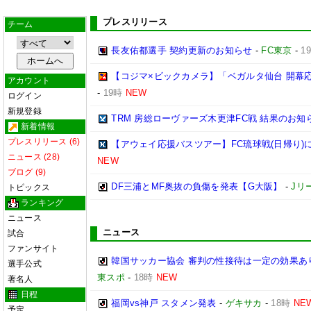
プレスリリース
チーム
長友佑都選手 契約更新のお知らせ
-
FC東京
-
1
【コジマ×ビックカメラ】「ベガルタ仙台 開幕
アカウント
-
19時
NEW
ログイン
新規登録
TRM 房総ローヴァーズ木更津FC戦 結果のお知
新着情報
プレスリリース (6)
【アウェイ応援バスツアー】FC琉球戦(日帰り)
ニュース (28)
NEW
ブログ (9)
DF三浦とMF奥抜の負傷を発表【G大阪】
-
Jリ
トピックス
ランキング
ニュース
ニュース
試合
ファンサイト
韓国サッカー協会 審判の性接待は一定の効果あ
選手公式
東スポ
-
18時
NEW
著名人
日程
福岡vs神戸 スタメン発表
-
ゲキサカ
-
18時
NE
予定