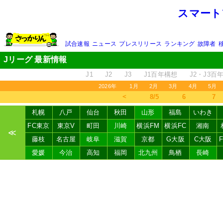
スマート
試合速報
ニュース
プレスリリース
ランキング
故障者
Jリーグ 最新情報
J1
J2
J3
J1百年構想
J2・J3百
2026年
1月
2月
3月
4月
5月
＜
8/5
6
7
札幌
八戸
仙台
秋田
山形
福島
いわき
FC東京
東京V
町田
川崎
横浜FM
横浜FC
湘南
≪
藤枝
名古屋
岐阜
滋賀
京都
G大阪
C大阪
愛媛
今治
高知
福岡
北九州
鳥栖
長崎