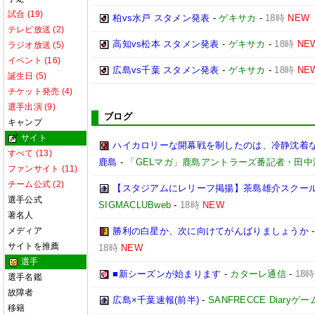
試合 (19)
柏vs水戸 スタメン発表
-
ゲキサカ
-
18時
NEW
テレビ放送 (2)
高知vs松本 スタメン発表
-
ゲキサカ
-
18時
NE
ラジオ放送 (5)
イベント (16)
広島vs千葉 スタメン発表
-
ゲキサカ
-
18時
NE
誕生日 (5)
チケット発売 (4)
選手出演 (9)
ブログ
キャンプ
サイト
ハイカロリーな開幕戦を制したのは、冷静沈着な柴
すべて (13)
鹿島
-
「GELマガ」鹿島アントラーズ番記者・田中
ファンサイト (11)
チーム公式 (2)
【スタジアムにレリーフ掲揚】茶島雄介スクー
選手公式
SIGMACLUBweb
-
18時
NEW
著名人
メディア
勝利の白星か、次に向けてがんばりましょうか
サイトを推薦
18時
NEW
選手
■新シーズンが始まります
-
カターレ通信
-
18時
選手名鑑
故障者
広島×千葉速報(前半)
-
SANFRECCE Diaryゲ
移籍