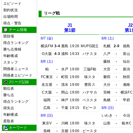
エピソード
契約状況
リーグ戦
出場時間
得点・警告
J1
J2
チーム情報
第1節
第1
競技場
8/7 (金)
8/8 (土)
得点ランキング
横浜FM
3-4
鹿島
19:26
MUFG国立
札幌
2-0
徳島
勝ち点推移
G大阪
4-3
浦和
19:33
パナスタ
八戸
-
富山
年齢構成
8/8 (土)
藤枝
-
仙台
スタッフ
関係者ニュース
柏
-
水戸
19:00
三協F柏
大宮
-
新潟
関係者エピソード
FC東京
-
町田
19:00
味スタ
磐田
-
秋田
Jリーグ記録
名古屋
-
清水
19:00
豊田ス
大分
-
湘南
順位表
C大阪
-
岡山
19:00
ハナサカ
宮崎
-
横浜FC
勝ち点
福岡
-
神戸
19:00
ベススタ
鳥栖
-
甲府
得点ランキング
広島
-
千葉
19:15
Eピース
8/9 (日)
得失点
年齢構成
8/9 (日)
いわき
-
今治
星取表
東京V
-
川崎
18:00
味スタ
山形
-
栃木C
キーワード
長崎
-
京都
19:00
ピースタ