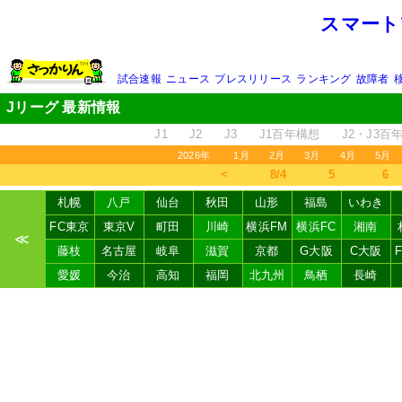
スマート
試合速報
ニュース
プレスリリース
ランキング
故障者
Jリーグ 最新情報
J1
J2
J3
J1百年構想
J2・J3百
2026年
1月
2月
3月
4月
5月
＜
8/4
5
6
札幌
八戸
仙台
秋田
山形
福島
いわき
FC東京
東京V
町田
川崎
横浜FM
横浜FC
湘南
≪
藤枝
名古屋
岐阜
滋賀
京都
G大阪
C大阪
愛媛
今治
高知
福岡
北九州
鳥栖
長崎