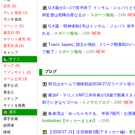
試合 (2)
G大阪が2―1で前半終了 イッサム・ジェバリと
テレビ放送 (1)
和監督は初陣白星なるか
-
スポーツ報知
-
21時
NE
ラジオ放送
イベント (2)
G大阪・明神体制1号はイッサム・ジェバリ 前半
誕生日 (8)
れる
-
スポーツ報知
-
21時
NEW
チケット発売 (6)
Travis Japanに国立が熱狂…Jリーグ開幕
選手出演 (4)
で魅了
-
スポーツ報知
-
21時
NEW
キャンプ
サイト
すべて (5)
ブログ
ファンサイト (2)
チーム公式 (3)
明日はホームで湘南戦@2026/27J2リーグ☆祝☆開
選手公式
著名人
横浜F・マリノスMF三井寺眞が16歳で開幕スタ
メディア
戦でいきなりゴール
-
ドメサカブログ
-
20時
NEW
サイトを推薦
選手
板倉滉は「めっちゃモテる」 年収7億円・お洒
選手名鑑
footballnet【サッカーまとめ】
-
20時
故障者
【2026/27 J1】注目移籍3選(アタッカー編)
-
黄
移籍