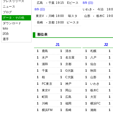
プレスリリース
広島
-
千葉
19:15
Eピース
8/9 (日)
ニュース
8/9 (日)
いわき
-
今治
18:
ブログ
東京V
-
川崎
18:00
味スタ
山形
-
栃木C
19:
データ・その他
長崎
-
京都
19:00
ピースタ
ダウンロード
toto
試合
順位表
選手
J1
J2
1
鹿島
1
清水
1
札幌
1
1
水戸
1
名古屋
1
八戸
1
1
浦和
1
京都
1
仙台
1
1
千葉
1
G大阪
1
秋田
1
1
柏
1
C大阪
1
山形
1
1
FC東京
1
神戸
1
いわき
1
1
東京V
1
岡山
1
栃木C
1
1
町田
1
広島
1
大宮
1
1
川崎
1
福岡
1
横浜FC
1
1
横浜FM
1
長崎
1
湘南
1