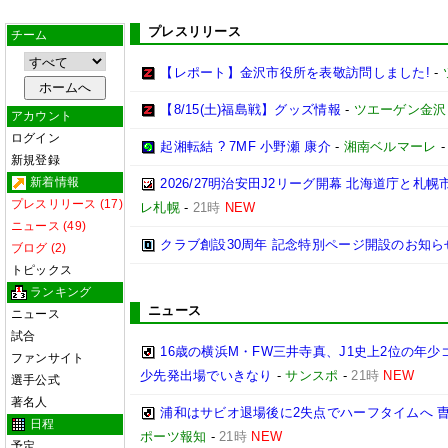
プレスリリース
チーム
【レポート】金沢市役所を表敬訪問しました!
-
【8/15(土)福島戦】グッズ情報
-
ツエーゲン金沢
アカウント
ログイン
起湘転結 ? 7MF 小野瀬 康介
-
湘南ベルマーレ
新規登録
新着情報
2026/27明治安田J2リーグ開幕 北海道庁と
プレスリリース (17)
レ札幌
-
21時
NEW
ニュース (49)
クラブ創設30周年 記念特別ページ開設のお知ら
ブログ (2)
トピックス
ランキング
ニュース
ニュース
試合
16歳の横浜M・FW三井寺真、J1史上2位の年
ファンサイト
少先発出場でいきなり
-
サンスポ
-
21時
NEW
選手公式
著名人
浦和はサビオ退場後に2失点でハーフタイムへ 
日程
ポーツ報知
-
21時
NEW
予定