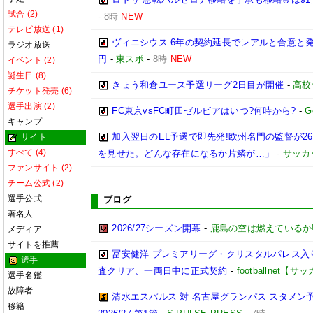
試合 (2)
-
8時
NEW
テレビ放送 (1)
ヴィニシウス 6年の契約延長でレアルと合意と
ラジオ放送
円
-
東スポ
-
8時
NEW
イベント (2)
誕生日 (8)
きょう和倉ユース予選リーグ2日目が開催
-
高校
チケット発売 (6)
選手出演 (2)
FC東京vsFC町田ゼルビアはいつ?何時から?
-
G
キャンプ
加入翌日のEL予選で即先発!欧州名門の監督が
サイト
すべて (4)
を見せた。どんな存在になるか片鱗が…」
-
サッカ
ファンサイト (2)
チーム公式 (2)
選手公式
ブログ
著名人
2026/27シーズン開幕
-
鹿島の空は燃えているか!
メディア
サイトを推薦
冨安健洋 プレミアリーグ・クリスタルパレス入り
選手
査クリア、一両日中に正式契約
-
footballnet【
選手名鑑
故障者
清水エスパルス 対 名古屋グランパス スタメン予
移籍