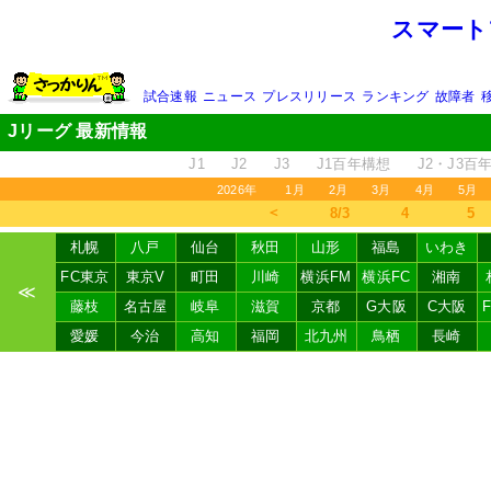
スマート
試合速報
ニュース
プレスリリース
ランキング
故障者
Jリーグ 最新情報
J1
J2
J3
J1百年構想
J2・J3百
2026年
1月
2月
3月
4月
5月
＜
8/3
4
5
札幌
八戸
仙台
秋田
山形
福島
いわき
FC東京
東京V
町田
川崎
横浜FM
横浜FC
湘南
≪
藤枝
名古屋
岐阜
滋賀
京都
G大阪
C大阪
愛媛
今治
高知
福岡
北九州
鳥栖
長崎