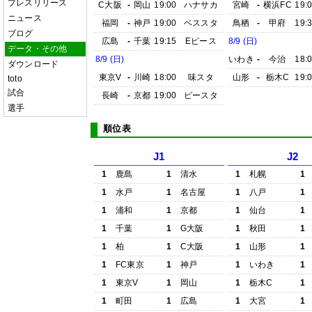
プレスリリース
C大阪
-
岡山
19:00
ハナサカ
宮崎
-
横浜FC
19:
ニュース
福岡
-
神戸
19:00
ベススタ
鳥栖
-
甲府
19:
ブログ
広島
-
千葉
19:15
Eピース
8/9 (日)
データ・その他
8/9 (日)
いわき
-
今治
18:
ダウンロード
東京V
-
川崎
18:00
味スタ
山形
-
栃木C
19:
toto
試合
長崎
-
京都
19:00
ピースタ
選手
順位表
J1
J2
1
鹿島
1
清水
1
札幌
1
1
水戸
1
名古屋
1
八戸
1
1
浦和
1
京都
1
仙台
1
1
千葉
1
G大阪
1
秋田
1
1
柏
1
C大阪
1
山形
1
1
FC東京
1
神戸
1
いわき
1
1
東京V
1
岡山
1
栃木C
1
1
町田
1
広島
1
大宮
1