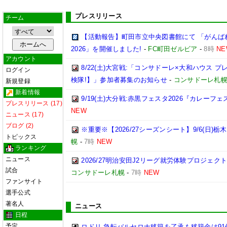
プレスリリース
チーム
【活動報告】町田市立中央図書館にて 「がんば
2026」を開催しました!
-
FC町田ゼルビア
-
8時
NE
アカウント
8/22(土)大宮戦:「コンサドーレ×大和ハウス 
ログイン
検隊!】」参加者募集のお知らせ
-
コンサドーレ札
新規登録
新着情報
9/19(土)大分戦:赤黒フェスタ2026『カレーフ
プレスリリース (17)
NEW
ニュース (17)
ブログ (2)
※重要※【2026/27シーズンシート】9/6(日)
トピックス
幌
-
7時
NEW
ランキング
ニュース
2026/27明治安田J2リーグ就労体験プロジェクト「p
試合
コンサドーレ札幌
-
7時
NEW
ファンサイト
選手公式
著名人
ニュース
日程
予定
ロドリ 急転バルセロナ移籍を了承も移籍金は91