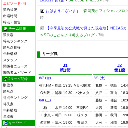
2026/27 第1節
-
S-PULSE PRESS
-
7時
エピソード (4)
契約状況
おはようございます
-
森岡茂オフィシャルブログ「優
出場時間
時
得点・警告
【今季最初の公式戦で見えた現在地】NEZASカップ 
チーム情報
競技場
木SCのことをより考えるブログ
-
7時
得点ランキング
勝ち点推移
年齢構成
リーグ戦
スタッフ
J1
J2
関係者ニュース
第1節
第1節
関係者エピソード
8/7 (金)
8/8 (土)
Jリーグ記録
順位表
横浜FM
-
鹿島
19:25
MUFG国立
札幌
-
徳島
14:
勝ち点
G大阪
-
浦和
19:30
パナスタ
八戸
-
富山
18:
得点ランキング
8/8 (土)
藤枝
-
仙台
18:
得失点
柏
-
水戸
19:00
三協F柏
大宮
-
新潟
19:
年齢構成
FC東京
-
町田
19:00
味スタ
磐田
-
秋田
19:
星取表
名古屋
-
清水
19:00
豊田ス
大分
-
湘南
19:
キーワード