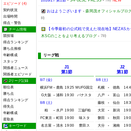
2026/27 第1節
-
S-PULSE PRESS
-
7時
NEW
エピソード (4)
契約状況
おはようございます
-
森岡茂オフィシャルブログ「優
出場時間
時
得点・警告
【今季最初の公式戦で見えた現在地】NEZASカップ 
チーム情報
競技場
木SCのことをより考えるブログ
-
7時
得点ランキング
勝ち点推移
年齢構成
リーグ戦
スタッフ
J1
J2
関係者ニュース
第1節
第1節
関係者エピソード
8/7 (金)
8/8 (土)
Jリーグ記録
順位表
横浜FM
-
鹿島
19:25
MUFG国立
札幌
-
徳島
14:
勝ち点
G大阪
-
浦和
19:30
パナスタ
八戸
-
富山
18:
得点ランキング
8/8 (土)
藤枝
-
仙台
18:
得失点
柏
-
水戸
19:00
三協F柏
大宮
-
新潟
19:
年齢構成
FC東京
-
町田
19:00
味スタ
磐田
-
秋田
19:
星取表
名古屋
-
清水
19:00
豊田ス
大分
-
湘南
19:
キーワード