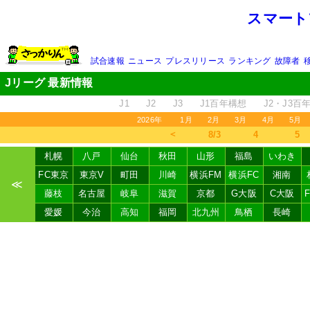
スマート
試合速報
ニュース
プレスリリース
ランキング
故障者
Jリーグ 最新情報
J1
J2
J3
J1百年構想
J2・J3百
2026年
1月
2月
3月
4月
5月
＜
8/3
4
5
札幌
八戸
仙台
秋田
山形
福島
いわき
FC東京
東京V
町田
川崎
横浜FM
横浜FC
湘南
≪
藤枝
名古屋
岐阜
滋賀
京都
G大阪
C大阪
愛媛
今治
高知
福岡
北九州
鳥栖
長崎