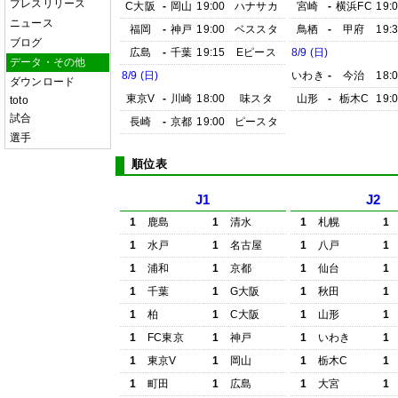
プレスリリース
C大阪
-
岡山
19:00
ハナサカ
宮崎
-
横浜FC
19:
ニュース
福岡
-
神戸
19:00
ベススタ
鳥栖
-
甲府
19:
ブログ
広島
-
千葉
19:15
Eピース
8/9 (日)
データ・その他
8/9 (日)
いわき
-
今治
18:
ダウンロード
東京V
-
川崎
18:00
味スタ
山形
-
栃木C
19:
toto
試合
長崎
-
京都
19:00
ピースタ
選手
順位表
J1
J2
1
鹿島
1
清水
1
札幌
1
1
水戸
1
名古屋
1
八戸
1
1
浦和
1
京都
1
仙台
1
1
千葉
1
G大阪
1
秋田
1
1
柏
1
C大阪
1
山形
1
1
FC東京
1
神戸
1
いわき
1
1
東京V
1
岡山
1
栃木C
1
1
町田
1
広島
1
大宮
1