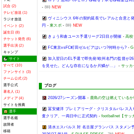
試合 (2)
-
8時
NEW
テレビ放送 (1)
ヴィニシウス 6年の契約延長でレアルと合意と
ラジオ放送
円
-
東スポ
-
8時
NEW
イベント (2)
誕生日 (8)
きょう和倉ユース予選リーグ2日目が開催
-
高校
チケット発売 (6)
選手出演 (2)
FC東京vsFC町田ゼルビアはいつ?何時から?
-
G
キャンプ
加入翌日のEL予選で即先発!欧州名門の監督が
サイト
すべて (10)
を見せた。どんな存在になるか片鱗が…」
-
サッカ
ファンサイト (3)
チーム公式 (2)
選手公式
ブログ
著名人 (1)
2026/27シーズン開幕
-
鹿島の空は燃えているか!
メディア (4)
サイトを推薦
冨安健洋 プレミアリーグ・クリスタルパレス入り
選手
査クリア、一両日中に正式契約
-
footballnet【
選手名鑑
故障者
清水エスパルス 対 名古屋グランパス スタメン予
移籍