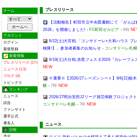
プレスリリース
チーム
【活動報告】町田市立中央図書館にて 「がんば
2026」を開催しました!
-
FC町田ゼルビア
-
8時
NE
アカウント
8/22(土)大宮戦:「コンサドーレ×大和ハウス 
ログイン
検隊!】」参加者募集のお知らせ
-
コンサドーレ札
新規登録
新着情報
9/19(土)大分戦:赤黒フェスタ2026『カレーフ
プレスリリース (17)
NEW
ニュース (13)
ブログ (4)
※重要※【2026/27シーズンシート】9/6(日)
トピックス
幌
-
7時
NEW
ランキング
ニュース
2026/27明治安田J2リーグ就労体験プロジェクト「p
試合
コンサドーレ札幌
-
7時
NEW
ファンサイト
選手公式
著名人
ニュース
日程
予定
ロドリ 急転バルセロナ移籍を了承も移籍金は91