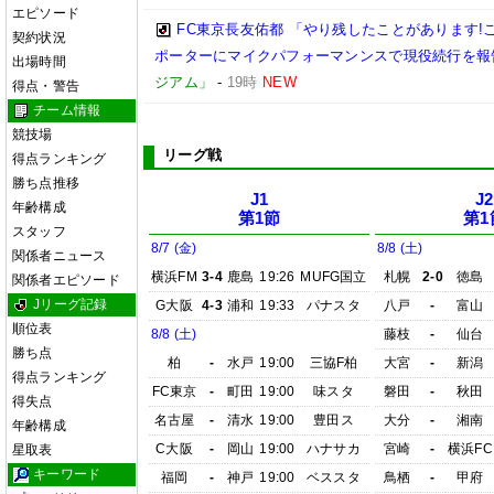
エピソード
FC東京長友佑都 「やり残したことがあります!
契約状況
ポーターにマイクパフォーマンンスで現役続行を報
出場時間
ジアム」
-
19時
NEW
得点・警告
チーム情報
競技場
リーグ戦
得点ランキング
勝ち点推移
J1
J2
年齢構成
第1節
第1
スタッフ
8/7 (金)
8/8 (土)
関係者ニュース
横浜FM
3-4
鹿島
19:26
MUFG国立
札幌
2-0
徳島
関係者エピソード
Jリーグ記録
G大阪
4-3
浦和
19:33
パナスタ
八戸
-
富山
順位表
8/8 (土)
藤枝
-
仙台
勝ち点
柏
-
水戸
19:00
三協F柏
大宮
-
新潟
得点ランキング
FC東京
-
町田
19:00
味スタ
磐田
-
秋田
得失点
名古屋
-
清水
19:00
豊田ス
大分
-
湘南
年齢構成
C大阪
-
岡山
19:00
ハナサカ
宮崎
-
横浜FC
星取表
キーワード
福岡
-
神戸
19:00
ベススタ
鳥栖
-
甲府