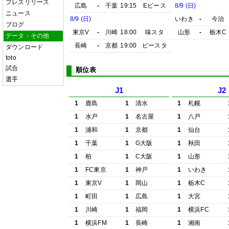
プレスリリース
広島
-
千葉
19:15
Eピース
8/9 (日)
ニュース
8/9 (日)
いわき
-
今治
ブログ
東京V
-
川崎
18:00
味スタ
山形
-
栃木C
データ・その他
長崎
-
京都
19:00
ピースタ
ダウンロード
toto
試合
順位表
選手
J1
J2
1
鹿島
1
清水
1
札幌
1
水戸
1
名古屋
1
八戸
1
浦和
1
京都
1
仙台
1
千葉
1
G大阪
1
秋田
1
柏
1
C大阪
1
山形
1
FC東京
1
神戸
1
いわき
1
東京V
1
岡山
1
栃木C
1
町田
1
広島
1
大宮
1
川崎
1
福岡
1
横浜FC
1
横浜FM
1
長崎
1
湘南