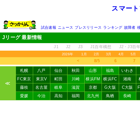
スマート
試合速報
ニュース
プレスリリース
ランキング
故障者
Jリーグ 最新情報
J1
J2
J3
J1百年構想
J2・J3百
2026年
1月
2月
3月
4月
5月
＜
8/5
6
7
札幌
八戸
仙台
秋田
山形
福島
いわき
FC東京
東京V
町田
川崎
横浜FM
横浜FC
湘南
≪
藤枝
名古屋
岐阜
滋賀
京都
G大阪
C大阪
愛媛
今治
高知
福岡
北九州
鳥栖
長崎