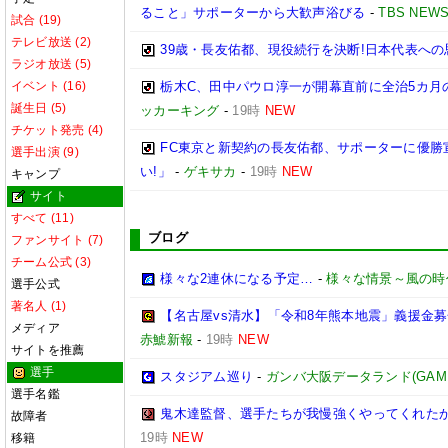
ること」サポーターから大歓声浴びる
-
TBS NEWS
試合 (19)
テレビ放送 (2)
39歳・長友佑都、現役続行を決断!日本代表への
ラジオ放送 (5)
イベント (16)
栃木C、田中パウロ淳一が開幕直前に全治5カ月
誕生日 (5)
ッカーキング
-
19時
NEW
チケット発売 (4)
FC東京と新契約の長友佑都、サポーターに優勝
選手出演 (9)
い!」
-
ゲキサカ
-
19時
NEW
キャンプ
サイト
すべて (11)
ブログ
ファンサイト (7)
チーム公式 (3)
様々な2連休になる予定…
-
様々な情景～風の時
選手公式
著名人 (1)
【名古屋vs清水】「令和8年熊本地震」義援金
メディア
赤鯱新報
-
19時
NEW
サイトを推薦
選手
スタジアム巡り
-
ガンバ大阪データランド(GAMBA O
選手名鑑
鬼木達監督、選手たちが我慢強くやってくれた
故障者
19時
NEW
移籍