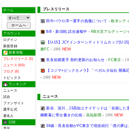
プレスリリース
チーム
田中パウロ淳一選手の負傷について
-
栃木シテ
8/8・新潟戦 試合速報中
-
RB大宮アルディージ
アカウント
ログイン
【U-15】JCYインターシティトリムカップ(U-1
新規登録
雅FC
-
19時
NEW
新着情報
プレスリリース (5)
長友佑都選手 契約更新のお知らせ
-
FC東京
-
1
ニュース (60)
【コジマ×ビックカメラ】「ベガルタ仙台 開幕
ブログ (6)
-
19時
NEW
トピックス
ランキング
ニュース
ニュース
試合
ファンサイト
新谷、深川...J3高知ユナイテッドは「在籍し
選手公式
横断幕に寄せ書きの伝統
-
高知新聞
-
19時
NEW
著名人
日程
39歳・長友佑都がFC東京で現役続行「僕の夢
予定