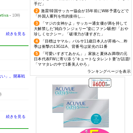
手だ」
2
激震!韓国サッカー協会が15年前にW杯予選などで
rtiva
-
10時
「外国人審判を性的接待し...
3
「マジの女神かよ」サッカー通女優が満を持して
大解禁した“純白ランジェリー”姿にファン騒然!「おや
続きを見る
珍しくセクシー」「破壊力が凄すぎた」
4
「目標はヤマル」バルサ11歳日本人が昇格へ…昨
季は衝撃の13G11A、背番号は栄光の11番
5
「可愛いすぎてあかん」」家族と夏休み満喫の元
日本代表FWに寄り添う“キュートなタレント妻”が話題!
「ママタレの中で1番美人やろ」
ランキングページを表示
ない」。開幕戦
時
続きを見る