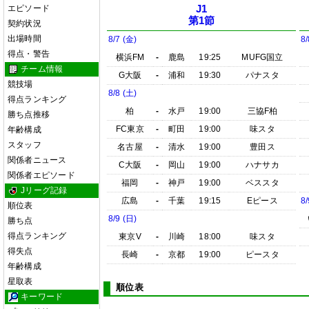
エピソード
J1
第1節
契約状況
出場時間
8/7 (金)
8/
得点・警告
横浜FM
-
鹿島
19:25
MUFG国立
チーム情報
G大阪
-
浦和
19:30
パナスタ
競技場
8/8 (土)
得点ランキング
柏
-
水戸
19:00
三協F柏
勝ち点推移
FC東京
-
町田
19:00
味スタ
年齢構成
スタッフ
名古屋
-
清水
19:00
豊田ス
関係者ニュース
C大阪
-
岡山
19:00
ハナサカ
関係者エピソード
福岡
-
神戸
19:00
ベススタ
Jリーグ記録
広島
-
千葉
19:15
Eピース
8/
順位表
8/9 (日)
勝ち点
得点ランキング
東京V
-
川崎
18:00
味スタ
得失点
長崎
-
京都
19:00
ピースタ
年齢構成
星取表
順位表
キーワード