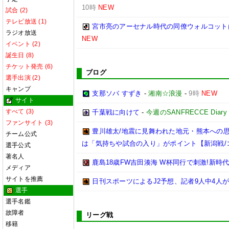
10時
NEW
試合 (2)
テレビ放送 (1)
宮市亮のアーセナル時代の同僚ウォルコット
ラジオ放送
NEW
イベント (2)
誕生日 (8)
チケット発売 (6)
ブログ
選手出演 (2)
キャンプ
支那ソバ すずき
-
湘南☆浪漫
-
9時
NEW
サイト
すべて (3)
千葉戦に向けて
-
今週のSANFRECCE Diary
ファンサイト (3)
豊川雄太/地震に見舞われた地元・熊本への
チーム公式
は「気持ちや試合の入り」がポイント【新潟戦/
選手公式
著名人
鹿島18歳FW吉田湊海 W杯同行で刺激!新時
メディア
サイトを推薦
日刊スポーツによるJ2予想、記者9人中4人が
選手
選手名鑑
故障者
リーグ戦
移籍