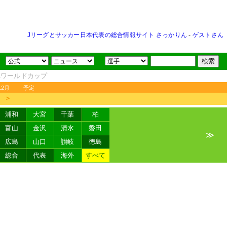
Jリーグとサッカー日本代表の総合情報サイト さっかりん
-
ゲストさん
FAワールドカップ
12月
予定
＞
浦和
大宮
千葉
柏
富山
金沢
清水
磐田
≫
広島
山口
讃岐
徳島
総合
代表
海外
すべて