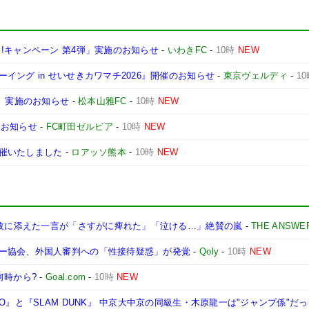
!キャンペーン 第4弾」実施のお知らせ
-
いわきFC
-
10時
NEW
ング in せいせきカワマチ2026』開催のお知らせ
-
東京ヴェルディ
-
1
ン」実施のお知らせ
-
松本山雅FC
-
10時
NEW
載のお知らせ
-
FC町田ゼルビア
-
10時
NEW
催いたしました
-
ロアッソ熊本
-
10時
NEW
1枚に添えた一言が「さすがに痺れた」「泣ける…」絶賛の嵐
-
THE ANSWE
ー協会、外国人審判への「性接待疑惑」が発覚
-
Qoly
-
10時
NEW
何時から?
-
Goal.com
-
10時
NEW
O』と『SLAM DUNK』 中京大中京の同級生・木原龍一は"ジャンプ係"だ