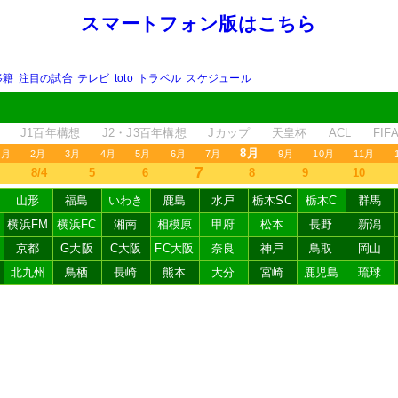
スマートフォン版はこちら
移籍
注目の試合
テレビ
toto
トラベル
スケジュール
J1百年構想
J2・J3百年構想
Jカップ
天皇杯
ACL
FI
8月
1月
2月
3月
4月
5月
6月
7月
9月
10月
11月
7
8/4
5
6
8
9
10
山形
福島
いわき
鹿島
水戸
栃木SC
栃木C
群馬
横浜FM
横浜FC
湘南
相模原
甲府
松本
長野
新潟
京都
G大阪
C大阪
FC大阪
奈良
神戸
鳥取
岡山
北九州
鳥栖
長崎
熊本
大分
宮崎
鹿児島
琉球