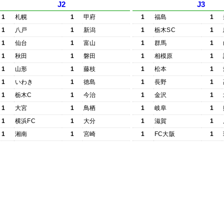
J2
J3
1
札幌
1
甲府
1
福島
1
1
八戸
1
新潟
1
栃木SC
1
1
仙台
1
富山
1
群馬
1
1
秋田
1
磐田
1
相模原
1
1
山形
1
藤枝
1
松本
1
1
いわき
1
徳島
1
長野
1
1
栃木C
1
今治
1
金沢
1
1
大宮
1
鳥栖
1
岐阜
1
1
横浜FC
1
大分
1
滋賀
1
1
湘南
1
宮崎
1
FC大阪
1