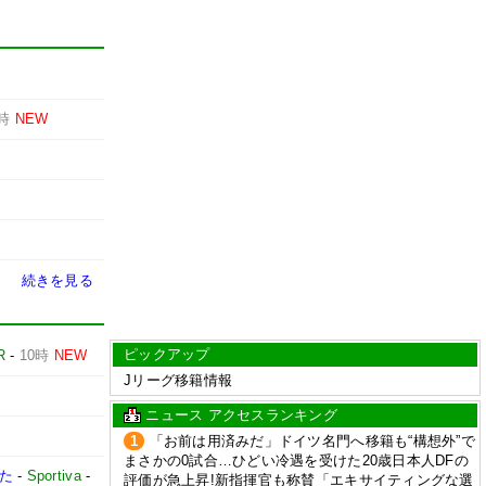
0時
NEW
続きを見る
ピックアップ
R
-
10時
NEW
Jリーグ移籍情報
ニュース アクセスランキング
1
「お前は用済みだ」ドイツ名門へ移籍も“構想外”で
まさかの0試合…ひどい冷遇を受けた20歳日本人DFの
った
-
Sportiva
-
評価が急上昇!新指揮官も称賛「エキサイティングな選