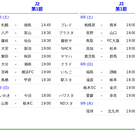
J2
J3
第1節
第1節
8 (土)
8/8 (土)
札幌
-
徳島
14:45
プレド
相模原
-
熊本
18:0
八戸
-
富山
18:30
プラスタ
長野
-
山口
18:0
藤枝
-
仙台
18:30
藤枝サ
鳥取
-
FC大阪
19:0
大宮
-
新潟
19:00
NACK
高知
-
松本
19:0
磐田
-
秋田
19:00
ヤマハ
鹿児島
-
群馬
19:0
大分
-
湘南
19:00
クラド
8/9 (日)
宮崎
-
横浜FC
19:00
いちご
福島
-
讃岐
18:0
鳥栖
-
甲府
19:30
駅スタ
滋賀
-
岐阜
18:3
9 (日)
栃木SC
-
金沢
19:0
いわき
-
今治
18:00
ハワスタ
愛媛
-
奈良
19:0
山形
-
栃木C
19:00
NDスタ
9/9 (水)
琉球
-
北九州
19:0