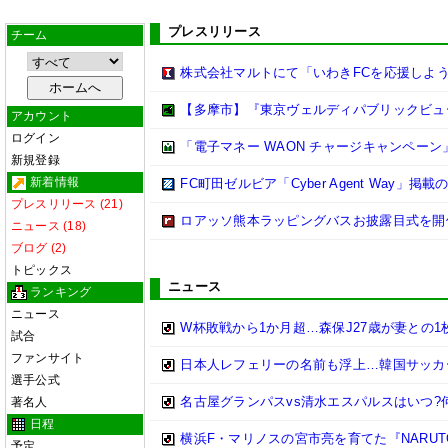
プレスリリース
チーム
株式会社マルトにて「いわきFCを応援しよう
【多摩市】『東京ヴェルディパブリックビューイ
アカウント
ログイン
「電子マネー WAON チャージキャンペー
新規登録
新着情報
FC町田ゼルビア「Cyber Agent Way」掲
プレスリリース (21)
ロアッソ熊本ラッピングバスお披露目式を開
ニュース (18)
ブログ (2)
トピックス
ニュース
ランキング
ニュース
W杯敗戦から1か月超…森保J27歳が妻との
試合
ファンサイト
日本人レフェリーの名前も浮上…韓国サッカ
選手公式
名古屋グランパスvs清水エスパルスはいつ?
著名人
日程
横浜F・マリノスの宮市亮を育てた『NARUT
予定