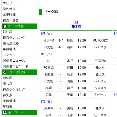
エピソード
契約状況
リーグ戦
出場時間
得点・警告
J1
チーム情報
第1節
競技場
8/7 (金)
8/
得点ランキング
横浜FM
3-4
鹿島
19:26
MUFG国立
勝ち点推移
G大阪
4-3
浦和
19:33
パナスタ
年齢構成
8/8 (土)
スタッフ
関係者ニュース
柏
-
水戸
19:00
三協F柏
関係者エピソード
FC東京
-
町田
19:00
味スタ
Jリーグ記録
名古屋
-
清水
19:00
豊田ス
順位表
C大阪
-
岡山
19:00
ハナサカ
勝ち点
福岡
-
神戸
19:00
ベススタ
得点ランキング
広島
-
千葉
19:15
Eピース
8/
得失点
年齢構成
8/9 (日)
星取表
東京V
-
川崎
18:00
味スタ
キーワード
長崎
-
京都
19:00
ピースタ