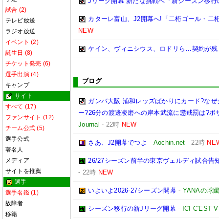
Jリーグ開幕 新たな挑戦へ「新シーズン移
試合 (2)
カターレ富山、J2開幕へ!「二桁ゴール・二
テレビ放送
NEW
ラジオ放送
イベント (2)
ケイン、ヴィニシウス、ロドリら…契約が残
誕生日 (8)
チケット発売 (6)
選手出演 (4)
ブログ
キャンプ
サイト
ガンバ大阪 浦和レッズばかりにカード?な
すべて (17)
ー?26分の渡邊凌磨への岸本武流に懲戒罰は?
ファンサイト (12)
Journal
-
22時
NEW
チーム公式 (5)
選手公式
さあ、J2開幕でつよ
-
Aochin.net
-
22時
NE
著名人
メディア
26/27シーズン前半の東京ヴェルディ試合
サイトを推薦
-
22時
NEW
選手
いよいよ2026-27シーズン開幕
-
YANAの球
選手名鑑 (1)
故障者
シーズン移行の新Jリーグ開幕
-
ICI C'EST 
移籍