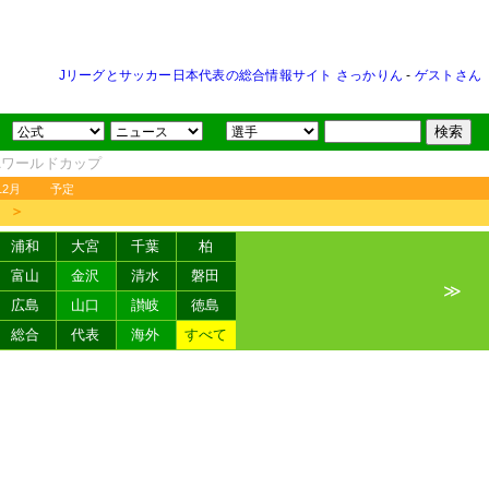
Jリーグとサッカー日本代表の総合情報サイト さっかりん
-
ゲストさん
FAワールドカップ
12月
予定
＞
浦和
大宮
千葉
柏
富山
金沢
清水
磐田
≫
広島
山口
讃岐
徳島
総合
代表
海外
すべて