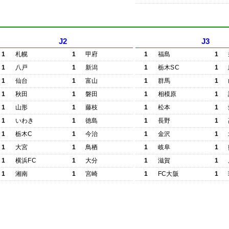
J2
J3
1
札幌
1
甲府
1
福島
1
1
八戸
1
新潟
1
栃木SC
1
1
仙台
1
富山
1
群馬
1
1
秋田
1
磐田
1
相模原
1
1
山形
1
藤枝
1
松本
1
1
いわき
1
徳島
1
長野
1
1
栃木C
1
今治
1
金沢
1
1
大宮
1
鳥栖
1
岐阜
1
1
横浜FC
1
大分
1
滋賀
1
1
湘南
1
宮崎
1
FC大阪
1