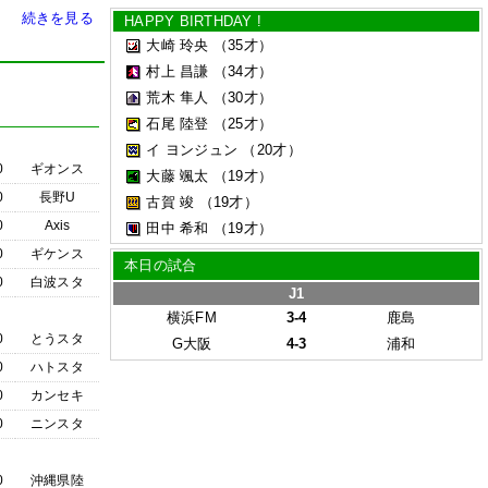
続きを見る
HAPPY BIRTHDAY !
大崎 玲央
（35才）
村上 昌謙
（34才）
荒木 隼人
（30才）
石尾 陸登
（25才）
イ ヨンジュン
（20才）
0
ギオンス
大藤 颯太
（19才）
0
長野U
古賀 竣
（19才）
0
Axis
田中 希和
（19才）
0
ギケンス
本日の試合
0
白波スタ
J1
横浜FM
3-4
鹿島
0
とうスタ
G大阪
4-3
浦和
0
ハトスタ
0
カンセキ
0
ニンスタ
0
沖縄県陸