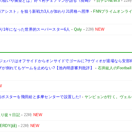
行の狙いや展望とは」野々村チェアマンが語る《長崎》
-
日テレNEWS
-
22時
桁アシスト」を狙う新戦力3人が加わりJ1昇格へ照準
-
FNNプライムオンラ
り1年になった世界的スーパースター6人
-
Qoly
-
22時
NEW
ぜジェバリはオフサイドからオンサイドでゴールに?サヴィオが退場なら安部
ボザが倒れてもゲームを止めない?【池内明彦審判批評】
-
石井紘人のFootball 
W
告知ポスターを飛田給と多摩センターで設置した!
-
ヤンピョンが行く。ヴェル
蹴り徒々日記
-
22時
NEW
VERDY(緑)
-
22時
NEW