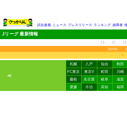
試合速報
ニュース
プレスリリース
ランキング
故障者
Jリーグ 最新情報
J1
J2
J3
2026年
＜
札幌
八戸
仙台
秋田
FC東京
東京V
町田
川崎
≪
藤枝
名古屋
岐阜
滋賀
愛媛
今治
高知
福岡