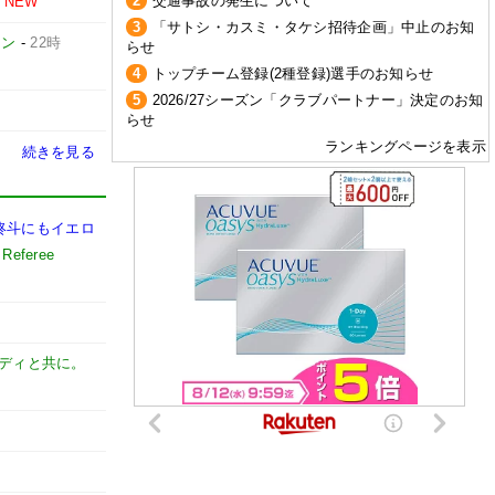
2
交通事故の発生について
NEW
3
「サトシ・カスミ・タケシ招待企画」中止のお知
イン
-
22時
らせ
4
トップチーム登録(2種登録)選手のお知らせ
5
2026/27シーズン「クラブパートナー」決定のお知
らせ
ランキングページを表示
続きを見る
柊斗にもイエロ
Referee
ディと共に。