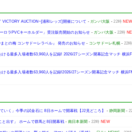
ーグ VICTORY AUCTION~[浦和レッズ]開催について
-
ガンバ大阪
-
22時
NE
A「オーロラPVCキーホルダー」受注販売開始のお知らせ
-
ガンバ大阪
-
22時
N
まとの梅 コンサドーレラベル』 発売のお知らせ
-
コンサドーレ札幌
-
22
ける最多入場者数63,960人を記録! 2026/27シーズン開幕記念マッチ 横浜
る最多入場者数63,960人を記録!2026/27シーズン開幕記念マッチ 横浜FM 
けていく」今季の試金石に 8日ホームで開幕戦【J2見どころ】
-
静岡新聞
-
2
こと出す」 ホームで群馬と8日開幕戦
-
南日本新聞
-
22時
NEW