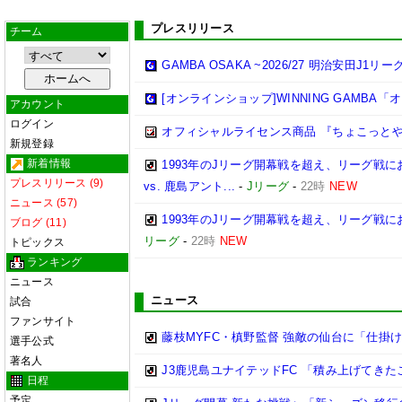
プレスリリース
チーム
GAMBA OSAKA ~2026/27 明治安田J1リ
[オンラインショップ]WINNING GAMB
アカウント
ログイン
オフィシャルライセンス商品 『ちょこっとや
新規登録
新着情報
1993年のJリーグ開幕戦を超え、リーグ戦にお
プレスリリース (9)
vs. 鹿島アント...
-
Jリーグ
-
22時
NEW
ニュース (57)
1993年のJリーグ開幕戦を超え、リーグ戦におけ
ブログ (11)
リーグ
-
22時
NEW
トピックス
ランキング
ニュース
ニュース
試合
ファンサイト
藤枝MYFC・槙野監督 強敵の仙台に「仕掛
選手公式
著名人
J3鹿児島ユナイテッドFC 「積み上げてきた
日程
予定