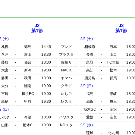
J2
J3
第1節
第1節
8 (土)
8/8 (土)
札幌
-
徳島
14:45
プレド
相模原
-
熊本
18:0
八戸
-
富山
18:30
プラスタ
長野
-
山口
18:0
藤枝
-
仙台
18:30
藤枝サ
鳥取
-
FC大阪
19:0
大宮
-
新潟
19:00
NACK
高知
-
松本
19:0
磐田
-
秋田
19:00
ヤマハ
鹿児島
-
群馬
19:0
大分
-
湘南
19:00
クラド
8/9 (日)
宮崎
-
横浜FC
19:00
いちご
福島
-
讃岐
18:0
鳥栖
-
甲府
19:30
駅スタ
滋賀
-
岐阜
18:3
9 (日)
栃木SC
-
金沢
19:0
いわき
-
今治
18:00
ハワスタ
愛媛
-
奈良
19:0
山形
-
栃木C
19:00
NDスタ
9/9 (水)
琉球
-
北九州
19:0