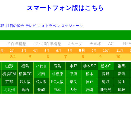
スマートフォン版はこちら
移籍
注目の試合
テレビ
toto
トラベル
スケジュール
J1百年構想
J2・J3百年構想
Jカップ
天皇杯
ACL
FI
8月
1月
2月
3月
4月
5月
6月
7月
9月
10月
11月
7
8/4
5
6
8
9
10
山形
福島
いわき
鹿島
水戸
栃木SC
栃木C
群馬
横浜FM
横浜FC
湘南
相模原
甲府
松本
長野
新潟
京都
G大阪
C大阪
FC大阪
奈良
神戸
鳥取
岡山
北九州
鳥栖
長崎
熊本
大分
宮崎
鹿児島
琉球