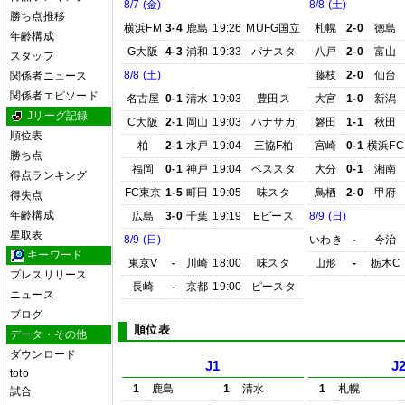
8/7 (金)
8/8 (土)
勝ち点推移
横浜FM
3-4
鹿島
19:26
MUFG国立
札幌
2-0
徳島
年齢構成
G大阪
4-3
浦和
19:33
パナスタ
八戸
2-0
富山
スタッフ
8/8 (土)
藤枝
2-0
仙台
関係者ニュース
関係者エピソード
名古屋
0-1
清水
19:03
豊田ス
大宮
1-0
新潟
Jリーグ記録
C大阪
2-1
岡山
19:03
ハナサカ
磐田
1-1
秋田
順位表
柏
2-1
水戸
19:04
三協F柏
宮崎
0-1
横浜FC
勝ち点
福岡
0-1
神戸
19:04
ベススタ
大分
0-1
湘南
得点ランキング
FC東京
1-5
町田
19:05
味スタ
鳥栖
2-0
甲府
得失点
年齢構成
広島
3-0
千葉
19:19
Eピース
8/9 (日)
星取表
8/9 (日)
いわき
-
今治
キーワード
東京V
-
川崎
18:00
味スタ
山形
-
栃木C
プレスリリース
長崎
-
京都
19:00
ピースタ
ニュース
ブログ
順位表
データ・その他
ダウンロード
J1
J
toto
1
鹿島
1
清水
1
札幌
試合