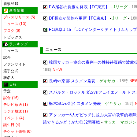
新規登録
FW尾谷の負傷を発表【FC東京】
-
Jリーグ
-
1
新着情報
プレスリリース (5)
DF長友が契約を更新【FC東京】
-
Jリーグ
-
18
ニュース (13)
FC岐阜U-15 「JCYインターシティトリムカップ (U
ブログ (6)
トピックス
ランキング
ニュース
ニュース
試合
韓国サッカー協会の審判への性接待疑惑で波紋拡
ファンサイト
18時
NEW
選手公式
著名人
長崎vs京都 スタメン発表
-
ゲキサカ
-
18時
NE
日程
予定
スパルタ・ロッテルダムvsフェイエノールト 
試合 (16)
栃木SCvs金沢 スタメン発表
-
ゲキサカ
-
18時
テレビ放送 (1)
ラジオ放送 (1)
アタッカー5人がピッチに並ぶ大宮の攻撃的布
イベント (4)
続できるかどうかだ◎J2開幕戦
-
サッカーマガジン
誕生日 (4)
チケット発売 (6)