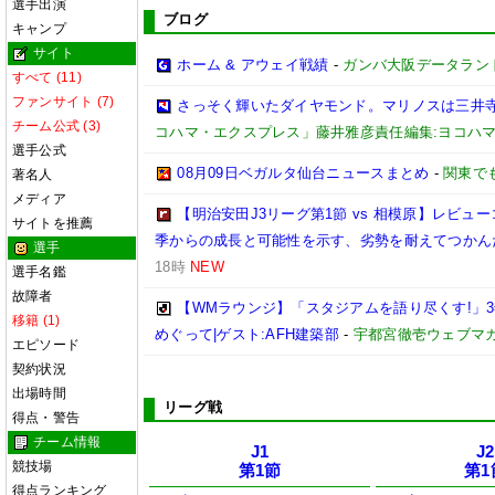
選手出演
ブログ
キャンプ
サイト
ホーム & アウェイ戦績
-
ガンバ大阪データランド(GA
すべて (11)
ファンサイト (7)
さっそく輝いたダイヤモンド。マリノスは三井
チーム公式 (3)
コハマ・エクスプレス」藤井雅彦責任編集:ヨコハ
選手公式
08月09日ベガルタ仙台ニュースまとめ
-
関東で
著名人
メディア
【明治安田J3リーグ第1節 vs 相模原】レビ
サイトを推薦
季からの成長と可能性を示す、劣勢を耐えてつかん
選手
18時
NEW
選手名鑑
故障者
【WMラウンジ】「スタジアムを語り尽くす!」
移籍 (1)
めぐって|ゲスト:AFH建築部
-
宇都宮徹壱ウェブマ
エピソード
契約状況
出場時間
リーグ戦
得点・警告
チーム情報
J1
J2
競技場
第1節
第1
得点ランキング