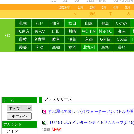
J1
J2
J3
J1百年構想
J2・J3百
2026年
1月
2月
3月
4月
5月
＜
8/6
7
8
札幌
八戸
仙台
秋田
山形
福島
いわき
FC東京
東京V
町田
川崎
横浜FM
横浜FC
湘南
≪
藤枝
名古屋
岐阜
滋賀
京都
G大阪
C大阪
愛媛
今治
高知
福岡
北九州
鳥栖
長崎
プレスリリース
チーム
ずぶ濡れで楽しもう! ウォーターガンバトルを開
【U-15】JCYインターシティトリムカップ(U-15
アカウント
18時
NEW
ログイン