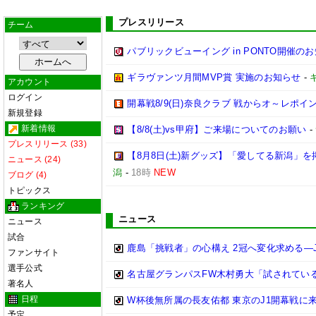
プレスリリース
チーム
パブリックビューイング in PONTO開催の
ギラヴァンツ月間MVP賞 実施のお知らせ
-
アカウント
ログイン
開幕戦8/9(日)奈良クラブ 戦からオ～レポイ
新規登録
新着情報
【8/8(土)vs甲府】ご来場についてのお願い
-
プレスリリース (33)
【8月8日(土)新グッズ】「愛してる新潟」
ニュース (24)
潟
-
18時
NEW
ブログ (4)
トピックス
ランキング
ニュース
ニュース
試合
鹿島「挑戦者」の心構え 2冠へ変化求める―
ファンサイト
選手公式
名古屋グランパスFW木村勇大「試されている
著名人
日程
W杯後無所属の長友佑都 東京のJ1開幕戦に来
予定