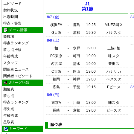
エピソード
J1
第1節
契約状況
出場時間
8/7 (金)
8/
得点・警告
横浜FM
-
鹿島
19:25
MUFG国立
チーム情報
G大阪
-
浦和
19:30
パナスタ
競技場
8/8 (土)
得点ランキング
柏
-
水戸
19:00
三協F柏
勝ち点推移
FC東京
-
町田
19:00
味スタ
年齢構成
スタッフ
名古屋
-
清水
19:00
豊田ス
関係者ニュース
C大阪
-
岡山
19:00
ハナサカ
関係者エピソード
福岡
-
神戸
19:00
ベススタ
Jリーグ記録
広島
-
千葉
19:15
Eピース
8/
順位表
8/9 (日)
勝ち点
得点ランキング
東京V
-
川崎
18:00
味スタ
得失点
長崎
-
京都
19:00
ピースタ
年齢構成
星取表
順位表
キーワード