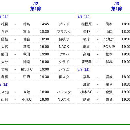
J2
J3
第1節
第1節
8 (土)
8/8 (土)
札幌
-
徳島
14:45
プレド
相模原
-
熊本
18:0
八戸
-
富山
18:30
プラスタ
長野
-
山口
18:0
藤枝
-
仙台
18:30
藤枝サ
琉球
-
北九州
18:0
大宮
-
新潟
19:00
NACK
鳥取
-
FC大阪
19:0
磐田
-
秋田
19:00
ヤマハ
高知
-
松本
19:0
大分
-
湘南
19:00
クラド
鹿児島
-
群馬
19:0
宮崎
-
横浜FC
19:00
いちご
8/9 (日)
鳥栖
-
甲府
19:30
駅スタ
福島
-
讃岐
18:0
9 (日)
滋賀
-
岐阜
18:3
いわき
-
今治
18:00
ハワスタ
栃木SC
-
金沢
19:0
山形
-
栃木C
19:00
NDスタ
愛媛
-
奈良
19:0