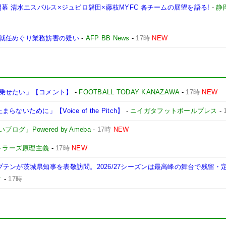
幕 清水エスパルス×ジュビロ磐田×藤枝MYFC 各チームの展望を語る!
-
静
就任めぐり業務妨害の疑い
-
AFP BB News
-
17時
NEW
乗せたい」【コメント】
-
FOOTBALL TODAY KANAZAWA
-
17時
NEW
ために」【Voice of the Pitch】
-
ニイガタフットボールプレス
-
」Powered by Ameba
-
17時
NEW
トラーズ原理主義
-
17時
NEW
テンが茨城県知事を表敬訪問。2026/27シーズンは最高峰の舞台で残留・
ク
-
17時