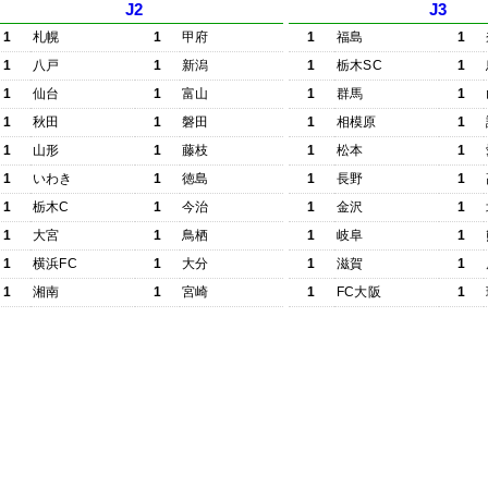
J2
J3
1
札幌
1
甲府
1
福島
1
1
八戸
1
新潟
1
栃木SC
1
1
仙台
1
富山
1
群馬
1
1
秋田
1
磐田
1
相模原
1
1
山形
1
藤枝
1
松本
1
1
いわき
1
徳島
1
長野
1
1
栃木C
1
今治
1
金沢
1
1
大宮
1
鳥栖
1
岐阜
1
1
横浜FC
1
大分
1
滋賀
1
1
湘南
1
宮崎
1
FC大阪
1