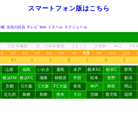
スマートフォン版はこちら
移籍
注目の試合
テレビ
toto
トラベル
スケジュール
J1百年構想
J2・J3百年構想
Jカップ
天皇杯
ACL
FI
8月
1月
2月
3月
4月
5月
6月
7月
9月
10月
11月
6
8/3
4
5
7
8
9
山形
福島
いわき
鹿島
水戸
栃木SC
栃木C
群馬
横浜FM
横浜FC
湘南
相模原
甲府
松本
長野
新潟
京都
G大阪
C大阪
FC大阪
奈良
神戸
鳥取
岡山
北九州
鳥栖
長崎
熊本
大分
宮崎
鹿児島
琉球