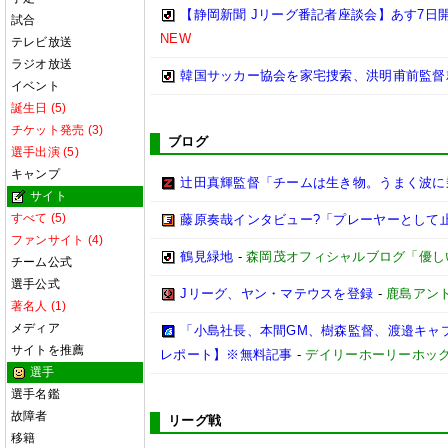
【静岡新聞 Jリーグ番記者座談会】あす7日開
試合
NEW
テレビ放送
ラジオ放送
韓国サッカー協会を家宅捜索、洪明甫前監督
イベント
誕生日 (5)
チケット発売 (3)
ブログ
選手出演 (5)
キャンプ
辻田真輝監督「チームは生き物。うまく波に
サイト
すべて (5)
藤原奏哉インタビュー?「プレーヤーとして止まらない
ファンサイト (4)
鶴見緑地
-
森岡茂オフィシャルブログ「優しいブログ
チーム公式
選手公式
Jリーグ、ヤン・マテウスを登録
-
鹿島アン
著名人 (1)
メディア
「小島社長、本間GM、樹森監督、渡邉キャプ
サイトを推薦
レポート】※無料記事
-
デイリーホーリーホッ
選手
選手名鑑
故障者
リーグ戦
移籍