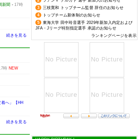
2
フアンマ デルガド 選手 新加入のお知らせ
岡新聞
-
17時
3
三枝寛和 トップチーム監督 辞任のお知らせ
4
トップチーム新体制のお知らせ
5
東海大学 田中玲音選手 2029年新加入内定および
JFA・Jリーグ特別指定選手 承認のお知らせ
続きを見る
ランキングページを表示
17時
NEW
定着へ」【HH
続きを見る