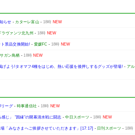
お知らせ
-
カターレ富山
-
18時
NEW
ギラヴァンツ北九州
-
18時
NEW
ント景品交換開始!
-
愛媛FC
-
18時
NEW
サガン鳥栖
-
18時
NEW
を掲げよう!タオマフ4種をはじめ、熱い応援を後押しするグッズが登場!
-
アル
Jリーグ
-
時事通信社
-
18時
NEW
感じ」 ”因縁”の開幕清水戦に闘志
-
中日スポーツ
-
18時
NEW
場「みなさまへご挨拶させていただきます」[17:17]
-
日刊スポーツ
-
18時