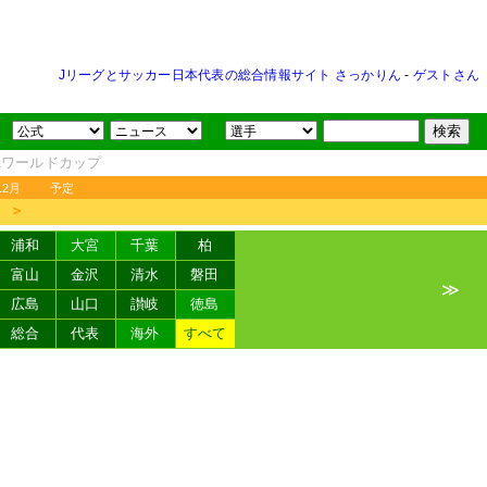
Jリーグとサッカー日本代表の総合情報サイト さっかりん
-
ゲストさん
FAワールドカップ
12月
予定
＞
浦和
大宮
千葉
柏
富山
金沢
清水
磐田
≫
広島
山口
讃岐
徳島
総合
代表
海外
すべて