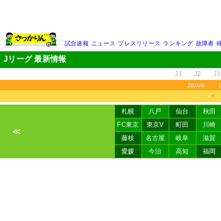
試合速報
ニュース
プレスリリース
ランキング
故障者
Jリーグ 最新情報
J1
J2
J3
2026年
＜
札幌
八戸
仙台
秋田
FC東京
東京V
町田
川崎
≪
藤枝
名古屋
岐阜
滋賀
愛媛
今治
高知
福岡