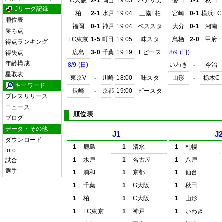
C大阪
2-1
岡山
19:03
ハナサカ
磐田
1-1
秋田
Jリーグ記録
柏
2-1
水戸
19:04
三協F柏
宮崎
0-1
横浜FC
順位表
福岡
0-1
神戸
19:04
ベススタ
大分
0-1
湘南
勝ち点
FC東京
1-5
町田
19:05
味スタ
鳥栖
2-0
甲府
得点ランキング
広島
3-0
千葉
19:19
Eピース
8/9 (日)
得失点
年齢構成
8/9 (日)
いわき
-
今治
星取表
東京V
-
川崎
18:00
味スタ
山形
-
栃木C
キーワード
長崎
-
京都
19:00
ピースタ
プレスリリース
ニュース
順位表
ブログ
データ・その他
J1
J
ダウンロード
1
鹿島
1
清水
1
札幌
toto
1
水戸
1
名古屋
1
八戸
試合
選手
1
浦和
1
京都
1
仙台
1
千葉
1
G大阪
1
秋田
1
柏
1
C大阪
1
山形
1
FC東京
1
神戸
1
いわき