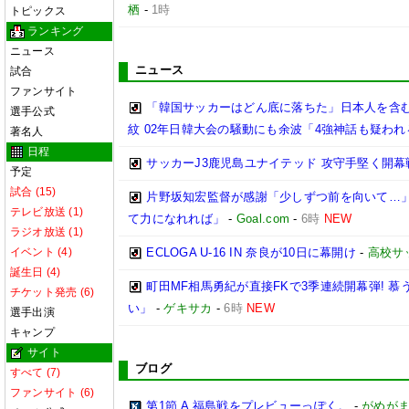
栖
-
1時
トピックス
ランキング
ニュース
ニュース
試合
ファンサイト
「韓国サッカーはどん底に落ちた」日本人を含む
選手公式
紋 02年日韓大会の騒動にも余波「4強神話も疑われ
著名人
日程
サッカーJ3鹿児島ユナイテッド 攻守手堅く開幕
予定
試合 (15)
片野坂知宏監督が感謝「少しずつ前を向いて…」
テレビ放送 (1)
て力になれれば」
-
Goal.com
-
6時
NEW
ラジオ放送 (1)
イベント (4)
ECLOGA U-16 IN 奈良が10日に幕開け
-
高校サ
誕生日 (4)
町田MF相馬勇紀が直接FKで3季連続開幕弾! 
チケット発売 (6)
い」
-
ゲキサカ
-
6時
NEW
選手出演
キャンプ
サイト
ブログ
すべて (7)
ファンサイト (6)
第1節 A 福島戦をプレビューっぽく。
-
がめが