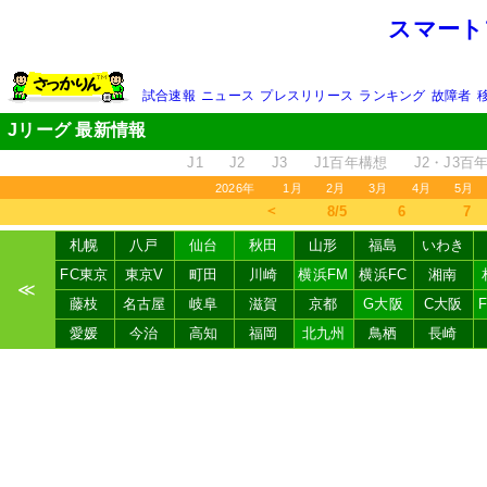
スマート
試合速報
ニュース
プレスリリース
ランキング
故障者
Jリーグ 最新情報
J1
J2
J3
J1百年構想
J2・J3百
2026年
1月
2月
3月
4月
5月
＜
8/5
6
7
札幌
八戸
仙台
秋田
山形
福島
いわき
FC東京
東京V
町田
川崎
横浜FM
横浜FC
湘南
≪
藤枝
名古屋
岐阜
滋賀
京都
G大阪
C大阪
愛媛
今治
高知
福岡
北九州
鳥栖
長崎