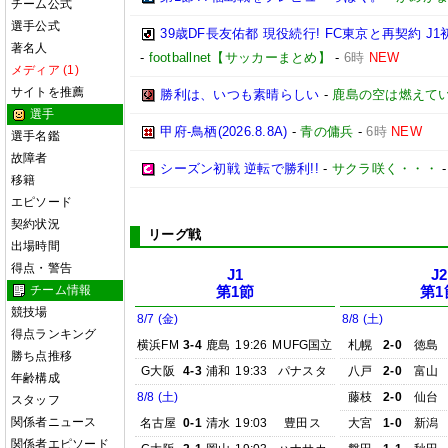
チーム公式
選手公式
39歳DF長友佑都 現役続行! FC東京と再契約
著名人
-
footballnet【サッカーまとめ】
-
6時
NEW
メディア (1)
サイトを推薦
勝利は、いつも素晴らしい
-
鹿島の空は燃えてい
選手
甲府-鳥栖(2026.8.8A)
-
青の傭兵
-
6時
NEW
選手名鑑
故障者
シーズン初戦 逆転で勝利!!
-
サクラ咲く・・・
移籍
エピソード
契約状況
リーグ戦
出場時間
得点・警告
J1
J2
チーム情報
第1節
第1
競技場
8/7 (金)
8/8 (土)
得点ランキング
横浜FM
3-4
鹿島
19:26
MUFG国立
札幌
2-0
徳島
勝ち点推移
G大阪
4-3
浦和
19:33
パナスタ
八戸
2-0
富山
年齢構成
8/8 (土)
藤枝
2-0
仙台
スタッフ
関係者ニュース
名古屋
0-1
清水
19:03
豊田ス
大宮
1-0
新潟
関係者エピソード