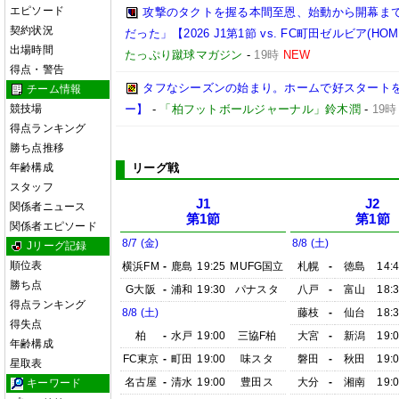
エピソード
攻撃のタクトを握る本間至恩、始動から開幕ま
契約状況
だった」【2026 J1第1節 vs. FC町田ゼルビア(HOM
出場時間
たっぷり蹴球マガジン
-
19時
NEW
得点・警告
タフなシーズンの始まり。ホームで好スタートを切り
チーム情報
競技場
ー】
-
「柏フットボールジャーナル」鈴木潤
-
19時
得点ランキング
勝ち点推移
年齢構成
リーグ戦
スタッフ
J1
J2
関係者ニュース
第1節
第1節
関係者エピソード
8/7 (金)
8/8 (土)
Jリーグ記録
順位表
横浜FM
-
鹿島
19:25
MUFG国立
札幌
-
徳島
14:
勝ち点
G大阪
-
浦和
19:30
パナスタ
八戸
-
富山
18:
得点ランキング
8/8 (土)
藤枝
-
仙台
18:
得失点
柏
-
水戸
19:00
三協F柏
大宮
-
新潟
19:
年齢構成
FC東京
-
町田
19:00
味スタ
磐田
-
秋田
19:
星取表
名古屋
-
清水
19:00
豊田ス
大分
-
湘南
19:
キーワード