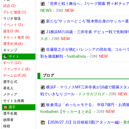
「世界と戦う舞台へ」Jリーグ開幕 野々村チェ
試合 (2)
NEWS
-
20時
NEW
テレビ放送 (1)
ラジオ放送
新たな“サッカーどころ”熊本県出身のサッカー選
イベント (2)
誕生日 (8)
J1横浜Mの16歳・三井寺眞 デビュー戦で先制弾
チケット発売 (6)
スポ
-
20時
NEW
選手出演 (4)
佐藤龍之介が挑むバレンシアの現在地。コルベラ
キャンプ
割を徹底解剖
-
footballista
-
20時
NEW
サイト
すべて (12)
ファンサイト (6)
ブログ
チーム公式 (6)
選手公式
横浜F・マリノスMF三井寺眞が16歳で開幕スタ
著名人
戦でいきなりゴール
-
ドメサカブログ
-
20時
NEW
メディア
サイトを推薦
板倉滉は「めっちゃモテる」 年収7億円・お洒
選手
footballnet【サッカーまとめ】
-
20時
NEW
選手名鑑
故障者
【2026/27 J1】注目移籍3選(アタッカー編)
-
黄
移籍