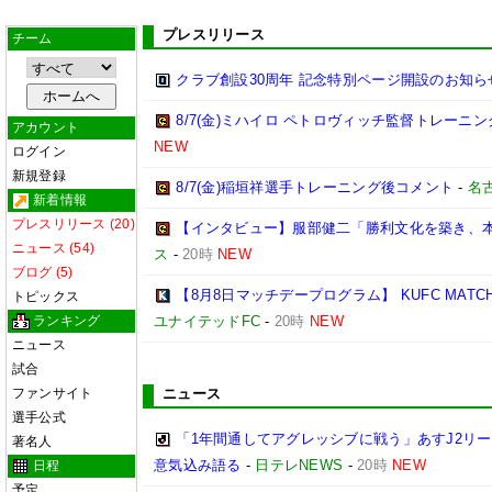
プレスリリース
チーム
クラブ創設30周年 記念特別ページ開設のお知ら
8/7(金)ミハイロ ペトロヴィッチ監督トレーニ
アカウント
NEW
ログイン
新規登録
8/7(金)稲垣祥選手トレーニング後コメント
-
名
新着情報
プレスリリース (20)
【インタビュー】服部健二「勝利文化を築き、
ニュース (54)
ス
-
20時
NEW
ブログ (5)
【8月8日マッチデープログラム】 KUFC MATCHDAY 
トピックス
ランキング
ユナイテッドFC
-
20時
NEW
ニュース
試合
ファンサイト
ニュース
選手公式
「1年間通してアグレッシブに戦う」あすJ2リー
著名人
意気込み語る
-
日テレNEWS
-
20時
NEW
日程
予定