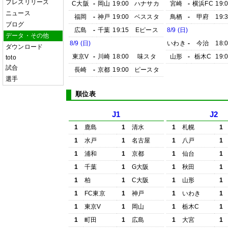
プレスリリース
C大阪
-
岡山
19:00
ハナサカ
宮崎
-
横浜FC
19:
ニュース
福岡
-
神戸
19:00
ベススタ
鳥栖
-
甲府
19:
ブログ
広島
-
千葉
19:15
Eピース
8/9 (日)
データ・その他
8/9 (日)
いわき
-
今治
18:
ダウンロード
東京V
-
川崎
18:00
味スタ
山形
-
栃木C
19:
toto
試合
長崎
-
京都
19:00
ピースタ
選手
順位表
J1
J2
1
鹿島
1
清水
1
札幌
1
1
水戸
1
名古屋
1
八戸
1
1
浦和
1
京都
1
仙台
1
1
千葉
1
G大阪
1
秋田
1
1
柏
1
C大阪
1
山形
1
1
FC東京
1
神戸
1
いわき
1
1
東京V
1
岡山
1
栃木C
1
1
町田
1
広島
1
大宮
1