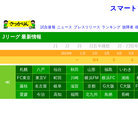
スマート
試合速報
ニュース
プレスリリース
ランキング
故障者
Jリーグ 最新情報
J1
J2
J3
J1百年構想
J2・J3百
2026年
1月
2月
3月
4月
5月
＜
8/4
5
6
札幌
八戸
仙台
秋田
山形
福島
いわき
FC東京
東京V
町田
川崎
横浜FM
横浜FC
湘南
≪
藤枝
名古屋
岐阜
滋賀
京都
G大阪
C大阪
愛媛
今治
高知
福岡
北九州
鳥栖
長崎