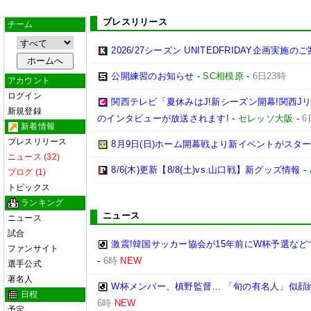
プレスリリース
チーム
2026/27シーズン UNITEDFRIDAY企画実施の
公開練習のお知らせ
-
SC相模原
-
6日23時
アカウント
ログイン
関西テレビ「夏休みはJ!新シーズン開幕!関西J
新規登録
のインタビューが放送されます!
-
セレッソ大阪
-
6
新着情報
プレスリリース
8月9日(日)ホーム開幕戦より新イベントがスター
ニュース (32)
8/6(木)更新【8/8(土)vs.山口戦】新グッズ情報
-
ブログ (1)
トピックス
ランキング
ニュース
ニュース
試合
激震!韓国サッカー協会が15年前にW杯予選など
ファンサイト
-
6時
NEW
選手公式
著名人
W杯メンバー、槙野監督… 「旬の有名人」似顔
日程
6時
NEW
予定