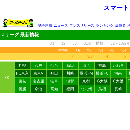
スマート
試合速報
ニュース
プレスリリース
ランキング
故障者
Jリーグ 最新情報
J1
J2
J3
J1百年構想
J2・J3百
2026年
1月
2月
3月
4月
5月
＜
8/3
4
5
札幌
八戸
仙台
秋田
山形
福島
いわき
FC東京
東京V
町田
川崎
横浜FM
横浜FC
湘南
≪
藤枝
名古屋
岐阜
滋賀
京都
G大阪
C大阪
愛媛
今治
高知
福岡
北九州
鳥栖
長崎