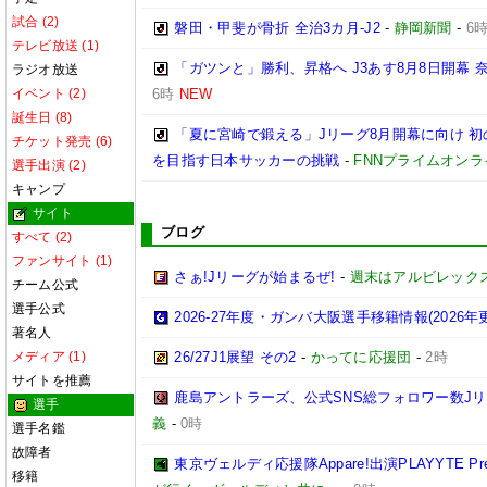
試合 (2)
磐田・甲斐が骨折 全治3カ月-J2
-
静岡新聞
-
6
テレビ放送 (1)
「ガツンと」勝利、昇格へ J3あす8月8日開幕
ラジオ放送
イベント (2)
6時
NEW
誕生日 (8)
「夏に宮崎で鍛える」Jリーグ8月開幕に向け 
チケット発売 (6)
を目指す日本サッカーの挑戦
-
FNNプライムオンラ
選手出演 (2)
キャンプ
サイト
ブログ
すべて (2)
ファンサイト (1)
さぁ!Jリーグが始まるぜ!
-
週末はアルビレックス
チーム公式
選手公式
2026-27年度・ガンバ大阪選手移籍情報(2026年
著名人
メディア (1)
26/27J1展望 その2
-
かってに応援団
-
2時
サイトを推薦
鹿島アントラーズ、公式SNS総フォロワー数J
選手
義
-
0時
選手名鑑
故障者
東京ヴェルディ応援隊Appare!出演PLAYYTE Pre
移籍