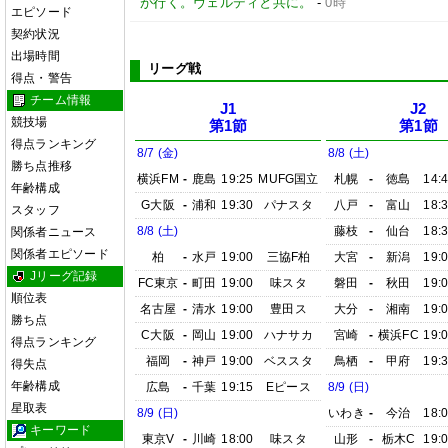
が行く。ヴェルディと共に。
-
0時
エピソード
契約状況
出場時間
リーグ戦
得点・警告
チーム情報
J1
J2
競技場
第1節
第1節
得点ランキング
8/7 (金)
8/8 (土)
勝ち点推移
横浜FM
-
鹿島
19:25
MUFG国立
札幌
-
徳島
14:
年齢構成
G大阪
-
浦和
19:30
パナスタ
八戸
-
富山
18:
スタッフ
8/8 (土)
藤枝
-
仙台
18:
関係者ニュース
関係者エピソード
柏
-
水戸
19:00
三協F柏
大宮
-
新潟
19:
Jリーグ記録
FC東京
-
町田
19:00
味スタ
磐田
-
秋田
19:
順位表
名古屋
-
清水
19:00
豊田ス
大分
-
湘南
19:
勝ち点
C大阪
-
岡山
19:00
ハナサカ
宮崎
-
横浜FC
19:
得点ランキング
福岡
-
神戸
19:00
ベススタ
鳥栖
-
甲府
19:
得失点
年齢構成
広島
-
千葉
19:15
Eピース
8/9 (日)
星取表
8/9 (日)
いわき
-
今治
18:
キーワード
東京V
-
川崎
18:00
味スタ
山形
-
栃木C
19: