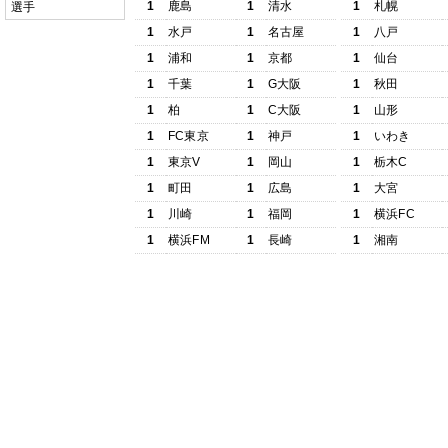
1
鹿島
1
清水
1
札幌
選手
1
水戸
1
名古屋
1
八戸
1
浦和
1
京都
1
仙台
1
千葉
1
G大阪
1
秋田
1
柏
1
C大阪
1
山形
1
FC東京
1
神戸
1
いわき
1
東京V
1
岡山
1
栃木C
1
町田
1
広島
1
大宮
1
川崎
1
福岡
1
横浜FC
1
横浜FM
1
長崎
1
湘南