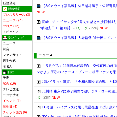
新規登録
【8/9アウェイ福島戦】林田魁斗選手・佐野竜眞
新着情報
NEW
プレスリリース (3)
ニュース (24)
長崎、チアゴ サンタナ2発で京都との接戦制す!
ブログ (12)
ー:明治安田J1 第1節】
-
Jリーグ
-
22時
NEW
トピックス
ランキング
【8/9アウェイ福島戦】大嶽監督 試合後コメン
ニュース
試合
ファンサイト
ニュース
選手公式
「反則だろ」24歳日本代表FW、交代直後の超
著名人
ンかよ」圧巻のファーストプレーに相手ファンも恐
日程
予定
J3レイラック滋賀、 「令和の関ケ原合戦」と
試合 (16)
テレビ放送
J1川崎 東京Vに終了間際で追いつきドロー発
ラジオ放送
ポ
-
23時
NEW
イベント (4)
誕生日 (4)
FC今治、ハイプレスに屈し黒星発進 J2第1節ア
チケット発売 (6)
[FC今治マッチコラム]第1節いわき戦 敵陣で