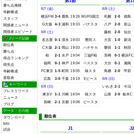
第1節
第1
勝ち点推移
8/7 (金)
8/8 (土)
年齢構成
横浜FM
3-4
鹿島
19:26
MUFG国立
札幌
2-0
徳島
スタッフ
G大阪
4-3
浦和
19:33
パナスタ
八戸
2-0
富山
関係者ニュース
関係者エピソード
8/8 (土)
藤枝
2-0
仙台
Jリーグ記録
名古屋
0-1
清水
19:03
豊田ス
大宮
1-0
新潟
順位表
C大阪
2-1
岡山
19:03
ハナサカ
磐田
1-1
秋田
勝ち点
柏
2-1
水戸
19:04
三協F柏
宮崎
0-1
横浜FC
得点ランキング
福岡
0-1
神戸
19:04
ベススタ
大分
0-1
湘南
得失点
FC東京
1-5
町田
19:05
味スタ
鳥栖
2-0
甲府
年齢構成
星取表
広島
3-0
千葉
19:19
Eピース
8/9 (日)
キーワード
8/9 (日)
いわき
2-1
今治
プレスリリース
東京V
1-1
川崎
18:04
味スタ
山形
2-0
栃木C
ニュース
長崎
2-1
京都
19:08
ピースタ
ブログ
データ・その他
順位表
ダウンロード
toto
J1
J
試合