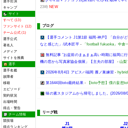
選手出演
23時
NEW
キャンプ
サイト
すべて (13)
ブログ
ファンサイト (12)
チーム公式 (1)
【選手コメント J1第1節 福岡-神戸】「自分
選手公式
なと感じた」/武本匠平
-
「football fukuoka」中
著名人
メディア
無料記事 ”お盆前のまぁまぁ高い時期に福岡に
サイトを推薦
機の窓から写真家協会個展」【主夫の部屋】
-
山梨
選手
選手名鑑
2026年8月4日 アビスパ福岡 雁ノ巣練習
-
hybri
故障者
第1644回toto最終結果
-
【toto予想】僕の妄想tot
移籍
エピソード
味の素スタジアムから帰宅しました。(2026/08/0
契約状況
出場時間
得点・警告
リーグ戦
チーム情報
競技場
J1
J2
得点ランキング