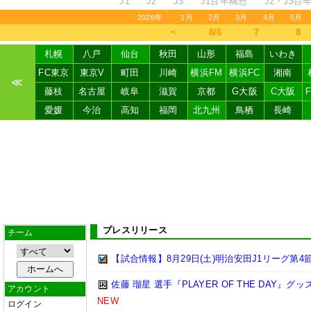
J1
J2
J3
J1百年構想
J2・J3百
2026年
1月
2月
3月
4月
5月
＜
8/6
7
8
札幌
八戸
仙台
秋田
山形
福島
いわき
FC東京
東京V
町田
川崎
横浜FM
横浜FC
湘南
≪
藤枝
名古屋
岐阜
滋賀
京都
G大阪
C大阪
愛媛
今治
高知
福岡
北九州
鳥栖
長崎
プレスリリース
チーム
【試合情報】8月29日(土)明治安田J1リーグ第4節
佐藤 瑠星 選手『PLAYER OF THE DAY』
アカウント
NEW
ログイン