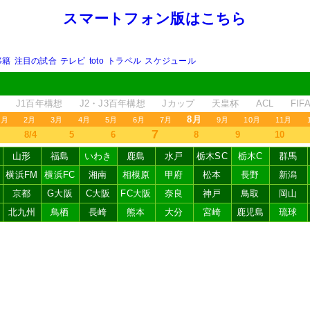
スマートフォン版はこちら
移籍
注目の試合
テレビ
toto
トラベル
スケジュール
J1百年構想
J2・J3百年構想
Jカップ
天皇杯
ACL
FI
8月
1月
2月
3月
4月
5月
6月
7月
9月
10月
11月
7
8/4
5
6
8
9
10
山形
福島
いわき
鹿島
水戸
栃木SC
栃木C
群馬
横浜FM
横浜FC
湘南
相模原
甲府
松本
長野
新潟
京都
G大阪
C大阪
FC大阪
奈良
神戸
鳥取
岡山
北九州
鳥栖
長崎
熊本
大分
宮崎
鹿児島
琉球