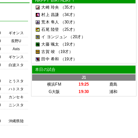
HAPPY BIRTHDAY !
大崎 玲央
（35才）
村上 昌謙
（34才）
荒木 隼人
（30才）
石尾 陸登
（25才）
0
ギオンス
イ ヨンジュン
（20才）
0
長野U
大藤 颯太
（19才）
0
Axis
古賀 竣
（19才）
0
ギケンス
田中 希和
（19才）
0
白波スタ
本日の試合
J1
0
とうスタ
横浜FM
19:25
鹿島
0
ハトスタ
G大阪
19:30
浦和
0
カンセキ
0
ニンスタ
0
沖縄県陸