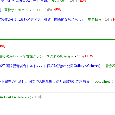
配信予定 明治安田J2リーグ第1節
-
Goal.com
-
14時
NEW
定
-
高校サッカードットコム
-
14時
NEW
で5勝2分け…海外メディアも報道「国際的な恥さらし」
-
中央日報
-
14時
EW
書くのかい? ～名古屋グランパスのある街から～
-
14時
NEW
7 国際親善試合ドルトムント戦第7報/無料公開Gallery&Column】
-
青赤2
ト完売の見通し…国立での開幕戦に続き2戦連続で“超満員”
-
footballn
AKA dataland)
-
13時