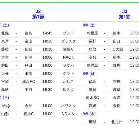
J2
J3
第1節
第1節
8 (土)
8/8 (土)
札幌
-
徳島
14:45
プレド
相模原
-
熊本
18:0
八戸
-
富山
18:30
プラスタ
長野
-
山口
18:0
藤枝
-
仙台
18:30
藤枝サ
鳥取
-
FC大阪
19:0
大宮
-
新潟
19:00
NACK
高知
-
松本
19:0
磐田
-
秋田
19:00
ヤマハ
鹿児島
-
群馬
19:0
大分
-
湘南
19:00
クラド
8/9 (日)
宮崎
-
横浜FC
19:00
いちご
福島
-
讃岐
18:0
鳥栖
-
甲府
19:30
駅スタ
滋賀
-
岐阜
18:3
9 (日)
栃木SC
-
金沢
19:0
いわき
-
今治
18:00
ハワスタ
愛媛
-
奈良
19:0
山形
-
栃木C
19:00
NDスタ
9/9 (水)
琉球
-
北九州
19:0