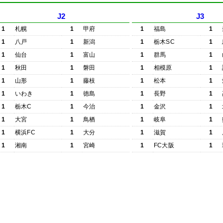
J2
J3
1
札幌
1
甲府
1
福島
1
1
八戸
1
新潟
1
栃木SC
1
1
仙台
1
富山
1
群馬
1
1
秋田
1
磐田
1
相模原
1
1
山形
1
藤枝
1
松本
1
1
いわき
1
徳島
1
長野
1
1
栃木C
1
今治
1
金沢
1
1
大宮
1
鳥栖
1
岐阜
1
1
横浜FC
1
大分
1
滋賀
1
1
湘南
1
宮崎
1
FC大阪
1