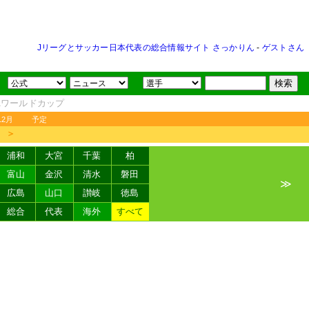
Jリーグとサッカー日本代表の総合情報サイト さっかりん
-
ゲストさん
FAワールドカップ
12月
予定
＞
浦和
大宮
千葉
柏
富山
金沢
清水
磐田
≫
広島
山口
讃岐
徳島
総合
代表
海外
すべて