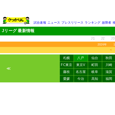
試合速報
ニュース
プレスリリース
ランキング
故障者
Jリーグ 最新情報
J1
J2
J3
2026年
＜
札幌
八戸
仙台
秋田
FC東京
東京V
町田
川崎
≪
藤枝
名古屋
岐阜
滋賀
愛媛
今治
高知
福岡