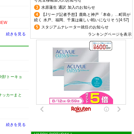
り完全移籍加入のお知らせ
3
水原蓮生 通訳 加入のお知らせ
4
【Jリーグ記者予想】鹿島と神戸「本命」…町田が
続く 水戸、福岡、千葉は厳しい戦いになりそう[4:57]
NEW
5
スタジアムナレーター就任のお知らせ
続きを見る
ランキングページを表示
0倍!トーキョ
et【サッカーまと
続きを見る