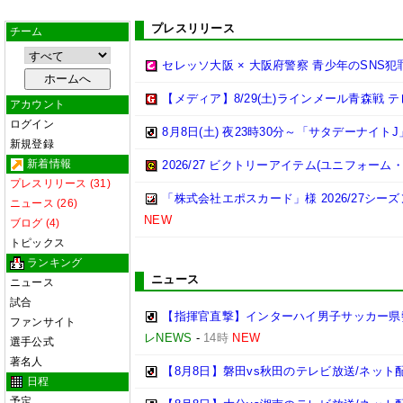
プレスリリース
チーム
セレッソ大阪 × 大阪府警察 青少年のSNS
【メディア】8/29(土)ラインメール青森戦
アカウント
ログイン
8月8日(土) 夜23時30分～「サタデーナイトJ
新規登録
新着情報
2026/27 ビクトリーアイテム(ユニフォー
プレスリリース (31)
「株式会社エポスカード」様 2026/27シ
ニュース (26)
NEW
ブログ (4)
トピックス
ランキング
ニュース
ニュース
試合
【指揮官直撃】インターハイ男子サッカー県勢
ファンサイト
レNEWS
-
14時
NEW
選手公式
著名人
【8月8日】磐田vs秋田のテレビ放送/ネット
日程
予定