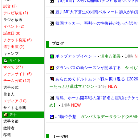
【8月8日】大分vs湘南のテレビ放送/ネット
試合 (2)
豊川MF大下蒼生の湘南ベルマーレ加入が内
テレビ放送 (1)
ラジオ放送
韓国サッカー、審判への性接待があった試合
イベント (2)
誕生日 (8)
チケット発売 (6)
ブログ
選手出演 (2)
キャンプ
ポップアップイベント
-
湘南☆浪漫
-
14時
N
サイト
すべて (27)
グランパスの新シーズンが開幕する
-
今日も
ファンサイト (5)
あらためてドルトムント戦を振り返る【2026/2
チーム公式 (12)
ーたっぷり蹴球マガジン
-
14時
NEW
選手公式
著名人
鹿島、ホーム開幕戦の第2節名古屋戦はチケッ
メディア (10)
め】
-
14時
NEW
サイトを推薦
選手
J1順位予想
-
ガンバ大阪データランド(GAMBA OS
選手名鑑
故障者
移籍
リーグ戦