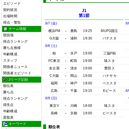
エピソード
契約状況
J1
第1節
出場時間
得点・警告
8/7 (金)
8/
チーム情報
横浜FM
-
鹿島
19:25
MUFG国立
競技場
G大阪
-
浦和
19:30
パナスタ
得点ランキング
8/8 (土)
勝ち点推移
柏
-
水戸
19:00
三協F柏
年齢構成
スタッフ
FC東京
-
町田
19:00
味スタ
関係者ニュース
名古屋
-
清水
19:00
豊田ス
関係者エピソード
C大阪
-
岡山
19:00
ハナサカ
Jリーグ記録
福岡
-
神戸
19:00
ベススタ
順位表
広島
-
千葉
19:15
Eピース
8/
勝ち点
8/9 (日)
得点ランキング
得失点
東京V
-
川崎
18:00
味スタ
年齢構成
長崎
-
京都
19:00
ピースタ
星取表
キーワード
順位表