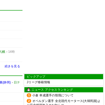
札幌
-
14時
続きを見る
ピックアップ
Jリーグ移籍情報
(静岡)
-
日テ
ニュース アクセスランキング
1
小倉 幸成選手の怪我について
2
オベルダン選手 全北現代モータース(大韓民国)よ