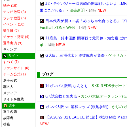
J2・テゲバジャーロ宮崎の開幕戦いよいよ…M
試合 (19)
果にこだわる」
-
読売新聞
-
14時
NEW
テレビ放送 (3)
ラジオ放送 (5)
日本代表が新ユニ姿「めっちゃ似合っとる」 プ
イベント (16)
Football ZONE WEB
-
14時
NEW
誕生日 (5)
チケット発売 (4)
J1鹿島・鈴木優磨 開幕戦で元同僚・知念慶に対す
選手出演 (9)
ポ
-
14時
NEW
キャンプ
G大阪、三浦弦太と奥抜侃志が負傷
-
ゲキサカ
サイト
すべて (7)
ファンサイト (6)
ブログ
チーム公式 (1)
選手公式
対ガンバ大阪戦:なんとも
-
SKK-REDSサポー
著名人
メディア
GK試合数と無失点
-
ガンバ大阪データランド(GAMBA
サイトを推薦
選手
ガンバ大阪 vs 浦和レッズ (現地参戦)
-
かじのガ
選手名鑑
【2026/27 J1 LEAGUE 第1節】横浜FM戦 Match R
故障者
NEW
移籍