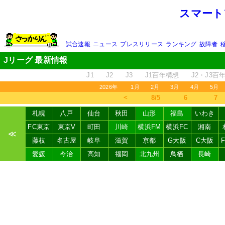
スマート
試合速報
ニュース
プレスリリース
ランキング
故障者
Jリーグ 最新情報
J1
J2
J3
J1百年構想
J2・J3百
2026年
1月
2月
3月
4月
5月
＜
8/5
6
7
札幌
八戸
仙台
秋田
山形
福島
いわき
FC東京
東京V
町田
川崎
横浜FM
横浜FC
湘南
≪
藤枝
名古屋
岐阜
滋賀
京都
G大阪
C大阪
愛媛
今治
高知
福岡
北九州
鳥栖
長崎