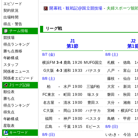
エピソード
開幕戦・観戦記@国立競技場
-
夫婦スポーツ観戦
契約状況
出場時間
得点・警告
リーグ戦
チーム情報
競技場
J1
J2
得点ランキング
第1節
第1
勝ち点推移
8/7 (金)
8/8 (土)
年齢構成
横浜FM
3-4
鹿島
19:26
MUFG国立
札幌
-
徳島
1
スタッフ
G大阪
4-3
浦和
19:33
パナスタ
八戸
-
富山
1
関係者ニュース
関係者エピソード
8/8 (土)
藤枝
-
仙台
1
Jリーグ記録
柏
-
水戸
19:00
三協F柏
大宮
-
新潟
1
順位表
FC東京
-
町田
19:00
味スタ
磐田
-
秋田
1
勝ち点
名古屋
-
清水
19:00
豊田ス
大分
-
湘南
1
得点ランキング
C大阪
-
岡山
19:00
ハナサカ
宮崎
-
横浜FC
1
得失点
福岡
-
神戸
19:00
ベススタ
鳥栖
-
甲府
1
年齢構成
星取表
広島
-
千葉
19:15
Eピース
8/9 (日)
キーワード
8/9 (日)
いわき
-
今治
1