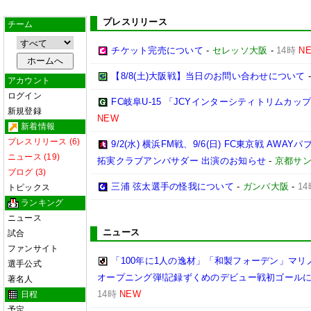
プレスリリース
チーム
チケット完売について
-
セレッソ大阪
-
14時
N
【8/8(土)大阪戦】当日のお問い合わせについて
アカウント
ログイン
FC岐阜U-15 「JCYインターシティトリムカップ (U
新規登録
NEW
新着情報
プレスリリース (6)
9/2(水) 横浜FM戦、9/6(日) FC東京戦 A
ニュース (19)
拓実クラブアンバサダー 出演のお知らせ
-
京都サンガ
ブログ (3)
三浦 弦太選手の怪我について
-
ガンバ大阪
-
14
トピックス
ランキング
ニュース
ニュース
試合
ファンサイト
「100年に1人の逸材」「和製フォーデン」マリノ
選手公式
オープニング弾!記録ずくめのデビュー戦初ゴール
著名人
14時
NEW
日程
予定