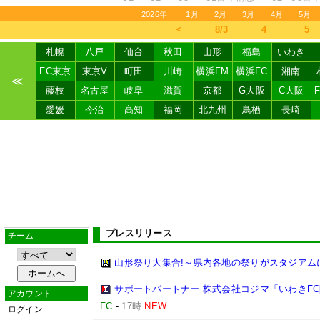
2026年
1月
2月
3月
4月
5月
＜
8/3
4
5
札幌
八戸
仙台
秋田
山形
福島
いわき
FC東京
東京V
町田
川崎
横浜FM
横浜FC
湘南
≪
藤枝
名古屋
岐阜
滋賀
京都
G大阪
C大阪
愛媛
今治
高知
福岡
北九州
鳥栖
長崎
プレスリリース
チーム
山形祭り大集合!～県内各地の祭りがスタジアム
サポートパートナー 株式会社コジマ「いわきF
アカウント
FC
-
17時
NEW
ログイン