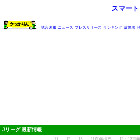
スマート
試合速報
ニュース
プレスリリース
ランキング
故障者
Jリーグ 最新情報
J1
J2
J3
J1百年構想
J2・J3百