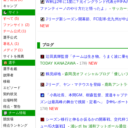
W杯は2年に1度に? 元イングランド代表がFI
キャンプ
ファンティーノのやり方だと悟ったよ」
-
サッカー
サイト
すべて (5)
Jリーグ新シーズン開幕節、FC琉球-北九州が中止
ファンサイト (2)
NEW
チーム公式 (1)
選手公式
著名人 (1)
ブログ
メディア (1)
サイトを推薦
辻田真輝監督「チームは生き物。うまく波に乗
選手
TODAY KANAZAWA
-
17時
NEW
選手名鑑
鶴見緑地
-
森岡茂オフィシャルブログ「優しいブログ」
故障者
移籍
Jリーグ、ヤン・マテウスを登録
-
鹿島アントラ
エピソード
契約状況
「小島社長、本間GM、樹森監督、渡邉キャプテン
出場時間
ズンは最高峰の舞台で残留・定着へ」【HHレポー
得点・警告
17時
NEW
チーム情報
競技場
シーズン移行と伸るか反るかの開幕戦、交代枠
得点ランキング
ュー/G大阪戦】
-
浦レポ by 浦和フットボール通信