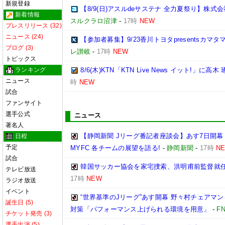
新規登録
【8/9(日)アスルdeサステナ 全力夏祭り】株
新着情報
スルクラロ沼津
-
17時
NEW
プレスリリース (32)
ニュース (24)
【参加者募集】9/23香川トヨタpresentsカマ
ブログ (3)
レ讃岐
-
17時
NEW
トピックス
ランキング
8/6(木)KTN「KTN Live News イット!」に高木
ニュース
時
NEW
試合
ファンサイト
選手公式
ニュース
著名人
【静岡新聞 Jリーグ番記者座談会】あす7日開幕
日程
予定
MYFC 各チームの展望を語る!
-
静岡新聞
-
17時
N
試合
韓国サッカー協会を家宅捜索、洪明甫前監督就
テレビ放送
17時
NEW
ラジオ放送
イベント
“世界基準のJリーグ”あす開幕 野々村チェアマン
誕生日 (5)
対策「パフォーマンス上げられる環境を用意」
-
F
チケット発売 (3)
選手出演 (5)