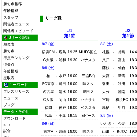
勝ち点推移
年齢構成
スタッフ
リーグ戦
関係者ニュース
J1
J2
関係者エピソード
第1節
第1節
Jリーグ記録
8/7 (金)
8/8 (土)
順位表
勝ち点
横浜FM
-
鹿島
19:25
MUFG国立
札幌
-
徳島
14:
得点ランキング
G大阪
-
浦和
19:30
パナスタ
八戸
-
富山
18:
得失点
8/8 (土)
藤枝
-
仙台
18:
年齢構成
柏
-
水戸
19:00
三協F柏
大宮
-
新潟
19:
星取表
FC東京
-
町田
19:00
味スタ
磐田
-
秋田
19:
キーワード
プレスリリース
名古屋
-
清水
19:00
豊田ス
大分
-
湘南
19:
ニュース
C大阪
-
岡山
19:00
ハナサカ
宮崎
-
横浜FC
19:
ブログ
福岡
-
神戸
19:00
ベススタ
鳥栖
-
甲府
19:
データ・その他
広島
-
千葉
19:15
Eピース
8/9 (日)
ダウンロード
8/9 (日)
いわき
-
今治
18:
toto
試合
東京V
-
川崎
18:00
味スタ
山形
-
栃木C
19: