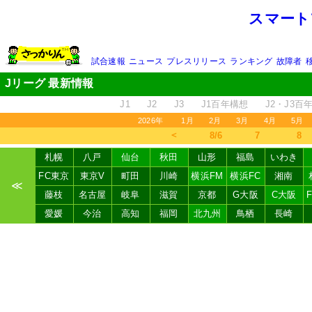
スマート
試合速報
ニュース
プレスリリース
ランキング
故障者
Jリーグ 最新情報
J1
J2
J3
J1百年構想
J2・J3百
2026年
1月
2月
3月
4月
5月
＜
8/6
7
8
札幌
八戸
仙台
秋田
山形
福島
いわき
FC東京
東京V
町田
川崎
横浜FM
横浜FC
湘南
≪
藤枝
名古屋
岐阜
滋賀
京都
G大阪
C大阪
愛媛
今治
高知
福岡
北九州
鳥栖
長崎