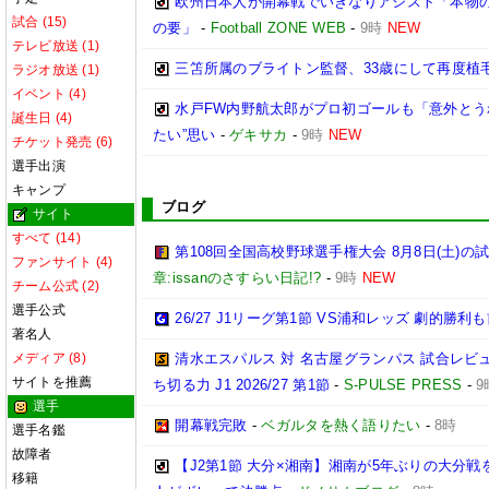
欧州日本人が開幕戦でいきなりアシスト「本物の
試合 (15)
の要」
-
Football ZONE WEB
-
9時
NEW
テレビ放送 (1)
三笘所属のブライトン監督、33歳にして再度植
ラジオ放送 (1)
イベント (4)
水戸FW内野航太郎がプロ初ゴールも「意外とう
誕生日 (4)
たい”思い
-
ゲキサカ
-
9時
NEW
チケット発売 (6)
選手出演
キャンプ
ブログ
サイト
すべて (14)
第108回全国高校野球選手権大会 8月8日(土)の
ファンサイト (4)
章:issanのさすらい日記!?
-
9時
NEW
チーム公式 (2)
選手公式
26/27 J1リーグ第1節 VS浦和レッズ 劇的勝
著名人
メディア (8)
清水エスパルス 対 名古屋グランパス 試合レビュ
サイトを推薦
ち切る力 J1 2026/27 第1節
-
S-PULSE PRESS
-
9
選手
開幕戦完敗
-
ベガルタを熱く語りたい
-
8時
選手名鑑
故障者
【J2第1節 大分×湘南】湘南が5年ぶりの大分
移籍