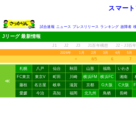
スマート
試合速報
ニュース
プレスリリース
ランキング
故障者
Jリーグ 最新情報
J1
J2
J3
J1百年構想
J2・J3百
2026年
1月
2月
3月
4月
5月
＜
8/5
6
7
札幌
八戸
仙台
秋田
山形
福島
いわき
FC東京
東京V
町田
川崎
横浜FM
横浜FC
湘南
≪
藤枝
名古屋
岐阜
滋賀
京都
G大阪
C大阪
愛媛
今治
高知
福岡
北九州
鳥栖
長崎