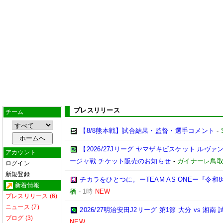
プレスリリース
チーム
【8/8熊本戦】試合結果・監督・選手コメント
-
【2026/27Jリーグ ヤマザキビスケット ルヴァン
アカウント
ージャ戦 チケット販売のお知らせ
-
ガイナーレ鳥
ログイン
新規登録
チカラをひとつに。ーTEAM AS ONEー『令
新着情報
栖
-
1時
NEW
プレスリリース (6)
ニュース (7)
2026/27明治安田J2リーグ 第1節 大分 vs 
ブログ (3)
NEW