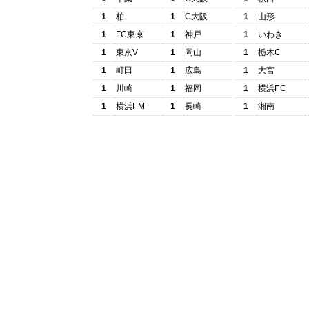
1
柏
1
C大阪
1
山形
1
FC東京
1
神戸
1
いわき
1
東京V
1
岡山
1
栃木C
1
町田
1
広島
1
大宮
1
川崎
1
福岡
1
横浜FC
1
横浜FM
1
長崎
1
湘南