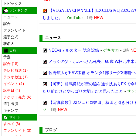
トピックス
ランキング
【VEGALTA CHANNEL】|EXCLUSIVE|20
ニュース
しました。
-
YouTube
-
1時
NEW
試合
ファンサイト
選手公式
ニュース
著名人
NECvsテルスター 試合記録
-
ゲキサカ
-
1時
N
日程
予定
メッシの父・ホルヘさん死去、68歳 W杯北中
試合 (15)
テレビ放送 (1)
佐野航大がPSV移籍 オランダ1部リーグ3連覇
ラジオ放送 (1)
イベント (4)
【町田】相馬勇紀が壁の脇を通す技ありFKで今
誕生日 (4)
たり前だけどやっぱり大切」だと思ったこと
-
サッ
チケット発売 (6)
【写真多数】J2ジュビロ磐田、秋田と引き分け
選手出演
ツ
-
1時
NEW
キャンプ
サイト
すべて (6)
ブログ
ファンサイト (3)