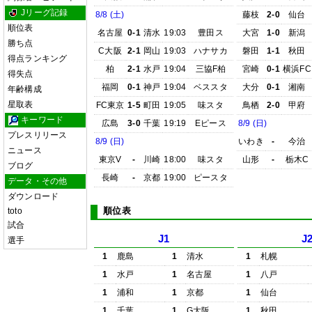
Jリーグ記録
8/8 (土)
藤枝
2-0
仙台
順位表
名古屋
0-1
清水
19:03
豊田ス
大宮
1-0
新潟
勝ち点
C大阪
2-1
岡山
19:03
ハナサカ
磐田
1-1
秋田
得点ランキング
柏
2-1
水戸
19:04
三協F柏
宮崎
0-1
横浜FC
得失点
福岡
0-1
神戸
19:04
ベススタ
大分
0-1
湘南
年齢構成
星取表
FC東京
1-5
町田
19:05
味スタ
鳥栖
2-0
甲府
キーワード
広島
3-0
千葉
19:19
Eピース
8/9 (日)
プレスリリース
8/9 (日)
いわき
-
今治
ニュース
東京V
-
川崎
18:00
味スタ
山形
-
栃木C
ブログ
長崎
-
京都
19:00
ピースタ
データ・その他
ダウンロード
順位表
toto
試合
J1
J
選手
1
鹿島
1
清水
1
札幌
1
水戸
1
名古屋
1
八戸
1
浦和
1
京都
1
仙台
1
千葉
1
G大阪
1
秋田