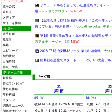
チーム公式 (3)
リニューアルを予告していた鹿児島ユナイテッド
選手公式
場
-
ドメサカブログ
-
1時
NEW
著名人
メディア
【記者会見 J1第1節 福岡-神戸】「この一歩
サイトを推薦
感じている」/塚原真也
-
「football fukuoka」中
選手
選手名鑑
第1節:新潟○電光石火・山本桜大の先制弾を守り
故障者
宮アルディージャ
-
1時
NEW
移籍
エピソード
2026/27 明治安田J2リーグ 第1節 湘南戦
-
大分
契約状況
開幕戦を黒星でスタート・・・の、RB大宮アル
出場時間
得点・警告
チーム情報
リーグ戦
競技場
得点ランキング
J1
J2
勝ち点推移
第1節
第1
年齢構成
8/7 (金)
8/8 (土)
スタッフ
横浜FM
3-4
鹿島
19:26
MUFG国立
札幌
2-0
徳島
関係者ニュース
G大阪
4-3
浦和
19:33
パナスタ
八戸
2-0
富山
関係者エピソード