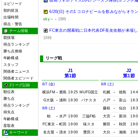
徳島ヴォルティス26-27シーズン陣容(ボランチ編
エピソード
契約状況
6/20(日) その1 コロナビールを飲みながらオラ
出場時間
sky～
-
18時
得点・警告
FC東京の開幕戦に日本代表DF長友佑都が来場し
チーム情報
競技場
18時
得点ランキング
勝ち点推移
年齢構成
リーグ戦
スタッフ
J1
J2
関係者ニュース
第1節
第1節
関係者エピソード
8/7 (金)
8/8 (土)
Jリーグ記録
順位表
横浜FM
-
鹿島
19:25
MUFG国立
札幌
-
徳島
14:
勝ち点
G大阪
-
浦和
19:30
パナスタ
八戸
-
富山
18:
得点ランキング
8/8 (土)
藤枝
-
仙台
18:
得失点
柏
-
水戸
19:00
三協F柏
大宮
-
新潟
19:
年齢構成
FC東京
-
町田
19:00
味スタ
磐田
-
秋田
19:
星取表
名古屋
-
清水
19:00
豊田ス
大分
-
湘南
19:
キーワード