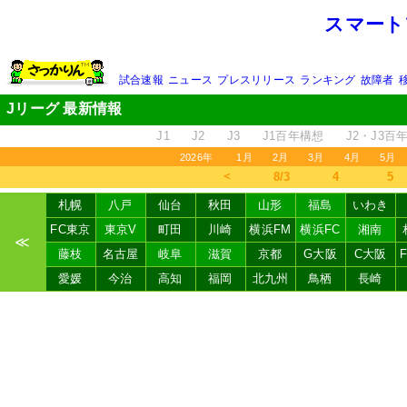
スマート
試合速報
ニュース
プレスリリース
ランキング
故障者
Jリーグ 最新情報
J1
J2
J3
J1百年構想
J2・J3百
2026年
1月
2月
3月
4月
5月
＜
8/3
4
5
札幌
八戸
仙台
秋田
山形
福島
いわき
FC東京
東京V
町田
川崎
横浜FM
横浜FC
湘南
≪
藤枝
名古屋
岐阜
滋賀
京都
G大阪
C大阪
愛媛
今治
高知
福岡
北九州
鳥栖
長崎