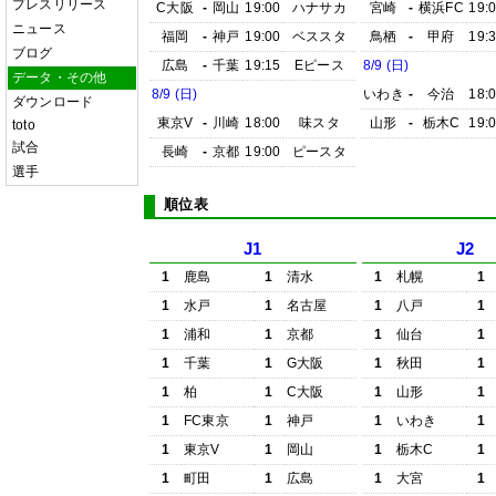
プレスリリース
C大阪
-
岡山
19:00
ハナサカ
宮崎
-
横浜FC
19:
ニュース
福岡
-
神戸
19:00
ベススタ
鳥栖
-
甲府
19:
ブログ
広島
-
千葉
19:15
Eピース
8/9 (日)
データ・その他
8/9 (日)
いわき
-
今治
18:
ダウンロード
東京V
-
川崎
18:00
味スタ
山形
-
栃木C
19:
toto
試合
長崎
-
京都
19:00
ピースタ
選手
順位表
J1
J2
1
鹿島
1
清水
1
札幌
1
1
水戸
1
名古屋
1
八戸
1
1
浦和
1
京都
1
仙台
1
1
千葉
1
G大阪
1
秋田
1
1
柏
1
C大阪
1
山形
1
1
FC東京
1
神戸
1
いわき
1
1
東京V
1
岡山
1
栃木C
1
1
町田
1
広島
1
大宮
1