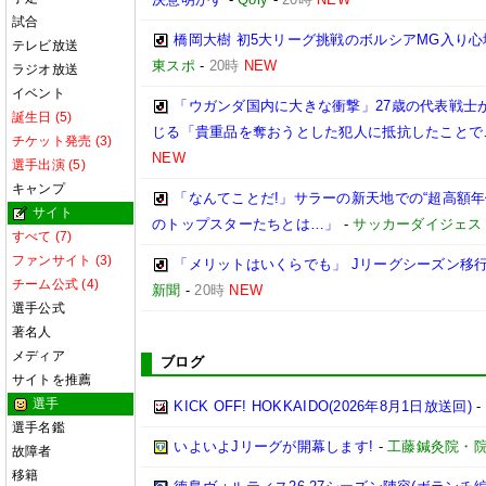
試合
橋岡大樹 初5大リーグ挑戦のボルシアMG入り
テレビ放送
東スポ
-
20時
NEW
ラジオ放送
イベント
「ウガンダ国内に大きな衝撃」27歳の代表戦士
誕生日 (5)
じる「貴重品を奪おうとした犯人に抵抗したことで
チケット発売 (3)
NEW
選手出演 (5)
キャンプ
「なんてことだ!」サラーの新天地での“超高額
サイト
のトップスターたちとは…」
-
サッカーダイジェス
すべて (7)
ファンサイト (3)
「メリットはいくらでも」 Jリーグシーズン移
チーム公式 (4)
新聞
-
20時
NEW
選手公式
著名人
メディア
ブログ
サイトを推薦
選手
KICK OFF! HOKKAIDO(2026年8月1日放送回)
-
選手名鑑
いよいよJリーグが開幕します!
-
工藤鍼灸院・院
故障者
移籍