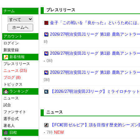
プレスリリース
チーム
金子「この戦いを『良かった』というためには
2026/27明治安田J1リーグ 第1節 鹿島アント
アカウント
時
ログイン
新規登録
2026/27明治安田J1リーグ 第1節 鹿島アント
新着情報
-
0時
プレスリリース
ニュース (25)
2026/27明治安田J1リーグ 第1節 鹿島アント
ブログ (8)
0時
トピックス
ランキング
【2026/27明治安田J3リーグ】ミライロチケ
ニュース
試合
ファンサイト
ニュース
選手公式
【FC町田ゼルビア】頂を目指す歴史的シーズン
著名人
-
7時
NEW
日程
予定