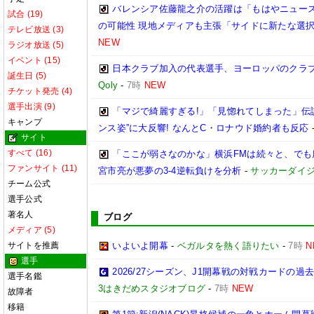
バレンシア佐藤龍之介の活躍は「もはやニュース
試合 (19)
の可能性 現地メディアも主張「サイドに新たな選
テレビ放送 (3)
NEW
ラジオ放送 (5)
イベント (15)
日本クラブ加入の代表選手、ヨーロッパのクラ
誕生日 (5)
Qoly
-
7時
NEW
チケット発売 (4)
選手出演 (9)
「マジで綺麗すぎる!」「見惚れてしまった」伝
キャンプ
ンス姿”に大反響! なんとC・ロナウド婚約者も反応
サイト
すべて (16)
「ここが弱さなのかな」横浜FMは続々と、でも
ファンサイト (11)
宮市亮が悪夢の3-4逆転負けを分析
-
サッカーダイジ
チーム公式
選手公式
著名人
ブログ
メディア (5)
サイトを推薦
いよいよ開幕
-
ベガルタを熱く語りたい
-
7時
N
選手
2026/27シーズン、J1開幕戦の対戦カードの
選手名鑑
3はきだめスタジオブログ
-
7時
NEW
故障者
移籍