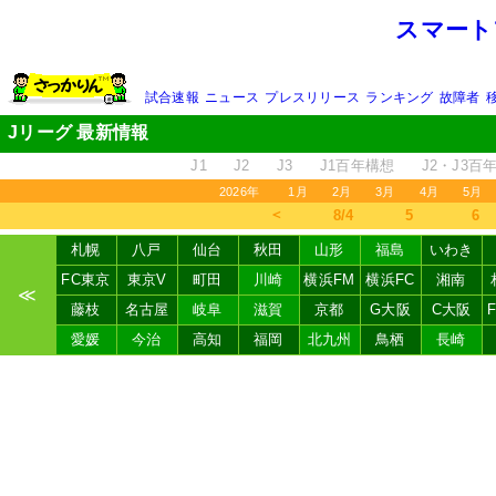
スマート
試合速報
ニュース
プレスリリース
ランキング
故障者
Jリーグ 最新情報
J1
J2
J3
J1百年構想
J2・J3百
2026年
1月
2月
3月
4月
5月
＜
8/4
5
6
札幌
八戸
仙台
秋田
山形
福島
いわき
FC東京
東京V
町田
川崎
横浜FM
横浜FC
湘南
≪
藤枝
名古屋
岐阜
滋賀
京都
G大阪
C大阪
愛媛
今治
高知
福岡
北九州
鳥栖
長崎