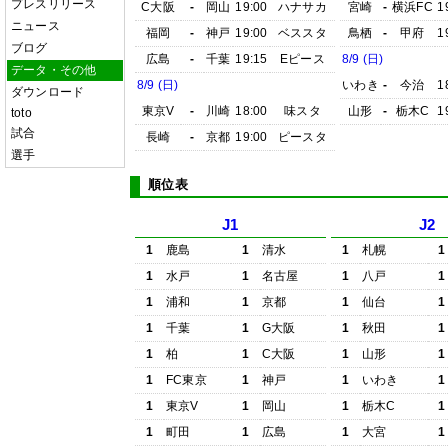
プレスリリース
C大阪
-
岡山
19:00
ハナサカ
宮崎
-
横浜FC
1
ニュース
福岡
-
神戸
19:00
ベススタ
鳥栖
-
甲府
1
ブログ
広島
-
千葉
19:15
Eピース
8/9 (日)
データ・その他
8/9 (日)
いわき
-
今治
1
ダウンロード
東京V
-
川崎
18:00
味スタ
山形
-
栃木C
1
toto
試合
長崎
-
京都
19:00
ピースタ
選手
順位表
J1
J2
1
鹿島
1
清水
1
札幌
1
1
水戸
1
名古屋
1
八戸
1
1
浦和
1
京都
1
仙台
1
1
千葉
1
G大阪
1
秋田
1
1
柏
1
C大阪
1
山形
1
1
FC東京
1
神戸
1
いわき
1
1
東京V
1
岡山
1
栃木C
1
1
町田
1
広島
1
大宮
1