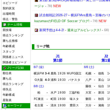
第1節:新潟(NACK)昇格候補の一角とホーム開幕
エピソード
ージャ
-
7時
NEW
契約状況
出場時間
試合観戦記2026-27～横浜FMvs鹿島～至極
得点・警告
kazumaxのFIELD OF Soccer ブログ!
-
7時
NEW
チーム情報
競技場
新聞予想は4-4-2!
-
週末はアルビレックス!
-
6時
得点ランキング
勝ち点推移
年齢構成
リーグ戦
スタッフ
J1
J2
関係者ニュース
第1節
第1
関係者エピソード
8/7 (金)
8/8 (土)
Jリーグ記録
順位表
横浜FM
3-4
鹿島
19:26
MUFG国立
札幌
-
徳島
1
勝ち点
G大阪
4-3
浦和
19:33
パナスタ
八戸
-
富山
1
得点ランキング
8/8 (土)
藤枝
-
仙台
1
得失点
柏
-
水戸
19:00
三協F柏
大宮
-
新潟
1
年齢構成
FC東京
-
町田
19:00
味スタ
磐田
-
秋田
1
星取表
名古屋
-
清水
19:00
豊田ス
大分
-
湘南
1
キーワード