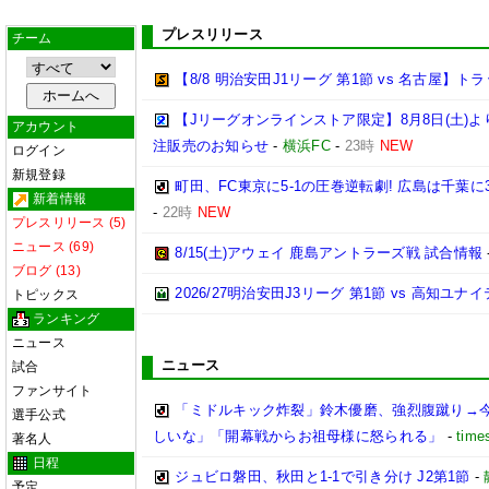
プレスリリース
チーム
【8/8 明治安田J1リーグ 第1節 vs 名古屋】
【Jリーグオンラインストア限定】8月8日(土)より「
アカウント
注販売のお知らせ
-
横浜FC
-
23時
NEW
ログイン
新規登録
町田、FC東京に5-1の圧巻逆転劇! 広島は千葉に
新着情報
-
22時
NEW
プレスリリース (5)
ニュース (69)
8/15(土)アウェイ 鹿島アントラーズ戦 試合情報
ブログ (13)
2026/27明治安田J3リーグ 第1節 vs 高知ユ
トピックス
ランキング
ニュース
ニュース
試合
ファンサイト
「ミドルキック炸裂」鈴木優磨、強烈腹蹴り→
選手公式
しいな」「開幕戦からお祖母様に怒られる」
-
time
著名人
日程
ジュビロ磐田、秋田と1-1で引き分け J2第1節
-
予定