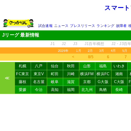
スマート
試合速報
ニュース
プレスリリース
ランキング
故障者
Jリーグ 最新情報
J1
J2
J3
J1百年構想
J2・J3百
2026年
1月
2月
3月
4月
5月
＜
8/5
6
7
札幌
八戸
仙台
秋田
山形
福島
いわき
FC東京
東京V
町田
川崎
横浜FM
横浜FC
湘南
≪
藤枝
名古屋
岐阜
滋賀
京都
G大阪
C大阪
愛媛
今治
高知
福岡
北九州
鳥栖
長崎