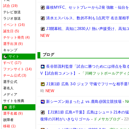
試合 (19)
藤枝MYFC、セットプレーから2発 強敵・仙台を
テレビ放送
清水エスパルス、数的不利も1点死守 名古屋相手
ラジオ放送
イベント (16)
J3開幕戦、高知に2830人! 熱い声援受け、高
誕生日 (5)
NEW
チケット発売 (4)
選手出演 (9)
キャンプ
ブログ
サイト
すべて (17)
長谷部茂利監督「試合に勝つためには得点を取る。
ファンサイト (14)
V【試合前コメント】
-
「川崎フットボールアディ
チーム公式 (3)
選手公式
J1第1節 広島 3-0 ジェフ 守備でフリーな相
著名人
時
NEW
メディア
サイトを推薦
新シーズン始まったよ vs.鹿島@国立競技場
-
N
選手
【J1第1節 広島×千葉】広島はシュート21本
選手名鑑 (9)
復帰の川村がいきなりゴール
-
ドメサカブログ
-
2
故障者
移籍 (1)