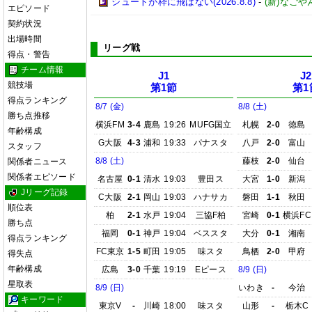
シュートが枠に飛ばない(2026.8.8)
-
(新)なごや
エピソード
契約状況
出場時間
リーグ戦
得点・警告
チーム情報
J1
J2
競技場
第1節
第1
得点ランキング
8/7 (金)
8/8 (土)
勝ち点推移
横浜FM
3-4
鹿島
19:26
MUFG国立
札幌
2-0
徳島
年齢構成
G大阪
4-3
浦和
19:33
パナスタ
八戸
2-0
富山
スタッフ
8/8 (土)
藤枝
2-0
仙台
関係者ニュース
関係者エピソード
名古屋
0-1
清水
19:03
豊田ス
大宮
1-0
新潟
Jリーグ記録
C大阪
2-1
岡山
19:03
ハナサカ
磐田
1-1
秋田
順位表
柏
2-1
水戸
19:04
三協F柏
宮崎
0-1
横浜FC
勝ち点
福岡
0-1
神戸
19:04
ベススタ
大分
0-1
湘南
得点ランキング
FC東京
1-5
町田
19:05
味スタ
鳥栖
2-0
甲府
得失点
年齢構成
広島
3-0
千葉
19:19
Eピース
8/9 (日)
星取表
8/9 (日)
いわき
-
今治
キーワード
東京V
-
川崎
18:00
味スタ
山形
-
栃木C