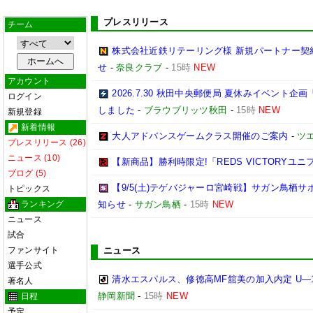
プレスリリース
チーム
株式会社近鉄リテーリング様 新規パートナー契
せ
-
奈良クラブ
-
15時
NEW
アカウント
2026.7.30 秋田中央郵便局 夏休みイベン
ログイン
しました
-
ブラウブリッツ秋田
-
15時
NEW
新規登録
新着情報
大人アドバンスゲームクラス開催のご案内
-
ツ
プレスリリース (26)
ニュース (10)
【新商品】勝利時限定!「REDS VICTORYユニ
ブログ (5)
【9/5(土)テゲバジャーロ宮崎戦】サガン鳥栖
トピックス
ランキング
知らせ
-
サガン鳥栖
-
15時
NEW
ニュース
試合
ファンサイト
ニュース
選手公式
清水エスパルス、修徳高MF舘美の加入内定 U―
著名人
静岡新聞
-
15時
NEW
日程
予定