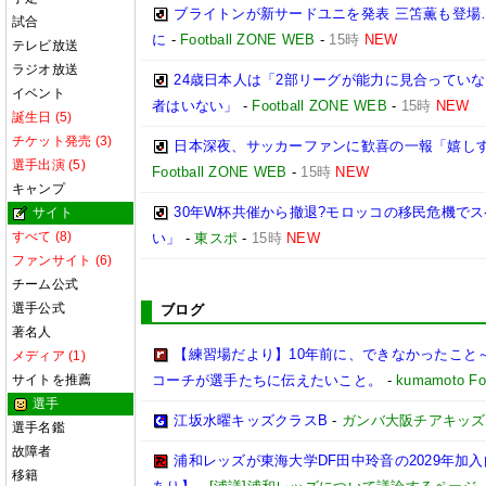
ブライトンが新サードユニを発表 三笘薫も登場
試合
に
-
Football ZONE WEB
-
15時
NEW
テレビ放送
ラジオ放送
24歳日本人は「2部リーグが能力に見合ってい
イベント
者はいない」
-
Football ZONE WEB
-
15時
NEW
誕生日 (5)
チケット発売 (3)
日本深夜、サッカーファンに歓喜の一報「嬉しす
選手出演 (5)
Football ZONE WEB
-
15時
NEW
キャンプ
30年W杯共催から撤退?モロッコの移民危機で
サイト
すべて (8)
い」
-
東スポ
-
15時
NEW
ファンサイト (6)
チーム公式
選手公式
ブログ
著名人
【練習場だより】10年前に、できなかったこと～
メディア (1)
サイトを推薦
コーチが選手たちに伝えたいこと。
-
kumamoto Foo
選手
江坂水曜キッズクラスB
-
ガンバ大阪チアキッズ
選手名鑑
故障者
浦和レッズが東海大学DF田中玲音の2029年加
移籍