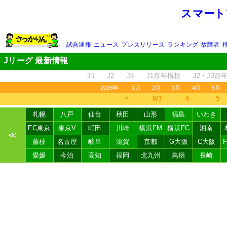
スマート
試合速報
ニュース
プレスリリース
ランキング
故障者
Jリーグ 最新情報
J1
J2
J3
J1百年構想
J2・J3百
2026年
1月
2月
3月
4月
5月
＜
8/3
4
5
札幌
八戸
仙台
秋田
山形
福島
いわき
FC東京
東京V
町田
川崎
横浜FM
横浜FC
湘南
≪
藤枝
名古屋
岐阜
滋賀
京都
G大阪
C大阪
愛媛
今治
高知
福岡
北九州
鳥栖
長崎