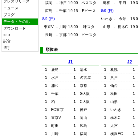
プレスリリース
福岡
-
神戸
19:00
ベススタ
鳥栖
-
甲府
19:
ニュース
広島
-
千葉
19:15
Eピース
8/9 (日)
ブログ
8/9 (日)
いわき
-
今治
18:
データ・その他
東京V
-
川崎
18:00
味スタ
山形
-
栃木C
19:
ダウンロード
toto
長崎
-
京都
19:00
ピースタ
試合
選手
順位表
J1
J2
1
鹿島
1
清水
1
札幌
1
1
水戸
1
名古屋
1
八戸
1
1
浦和
1
京都
1
仙台
1
1
千葉
1
G大阪
1
秋田
1
1
柏
1
C大阪
1
山形
1
1
FC東京
1
神戸
1
いわき
1
1
東京V
1
岡山
1
栃木C
1
1
町田
1
広島
1
大宮
1
1
川崎
1
福岡
1
横浜FC
1