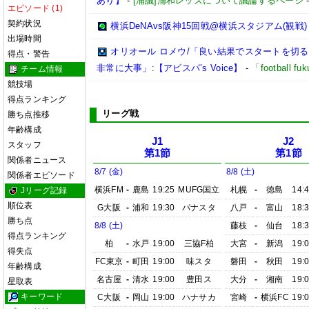
あり】
-
[浦議]浦和レッズについて議論するページ
エピソード (1)
契約状況
横浜DeNAvs阪神15回戦@横浜スタジアム(観戦)
出場時間
オリオール ロメウ/「良い結果でスタートを切
得点・警告
非常に大事」:【アビスパ’s Voice】
-
「football 
チーム情報
競技場
得点ランキング
リーグ戦
勝ち点推移
年齢構成
J1
J2
スタッフ
第1節
第1節
関係者ニュース
8/7 (金)
8/8 (土)
関係者エピソード
横浜FM
-
鹿島
19:25
MUFG国立
札幌
-
徳島
14:
Jリーグ記録
順位表
G大阪
-
浦和
19:30
パナスタ
八戸
-
富山
18:
勝ち点
8/8 (土)
藤枝
-
仙台
18:
得点ランキング
柏
-
水戸
19:00
三協F柏
大宮
-
新潟
19:
得失点
FC東京
-
町田
19:00
味スタ
磐田
-
秋田
19:
年齢構成
名古屋
-
清水
19:00
豊田ス
大分
-
湘南
19:
星取表
キーワード
C大阪
-
岡山
19:00
ハナサカ
宮崎
-
横浜FC
19: