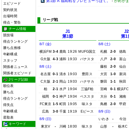
第1節 A 福島戦をプレビューっぽく。
-
がめが
エピソード
契約状況
出場時間
リーグ戦
得点・警告
チーム情報
J1
J2
競技場
第1節
第1
得点ランキング
8/7 (金)
8/8 (土)
勝ち点推移
横浜FM
3-4
鹿島
19:26
MUFG国立
札幌
2-0
徳島
年齢構成
G大阪
4-3
浦和
19:33
パナスタ
八戸
2-0
富山
スタッフ
8/8 (土)
藤枝
2-0
仙台
関係者ニュース
関係者エピソード
名古屋
0-1
清水
19:03
豊田ス
大宮
1-0
新潟
Jリーグ記録
C大阪
2-1
岡山
19:03
ハナサカ
磐田
1-1
秋田
順位表
柏
2-1
水戸
19:04
三協F柏
宮崎
0-1
横浜FC
勝ち点
福岡
0-1
神戸
19:04
ベススタ
大分
0-1
湘南
得点ランキング
FC東京
1-5
町田
19:05
味スタ
鳥栖
2-0
甲府
得失点
年齢構成
広島
3-0
千葉
19:19
Eピース
8/9 (日)
星取表
8/9 (日)
いわき
-
今治
キーワード
東京V
-
川崎
18:00
味スタ
山形
-
栃木C