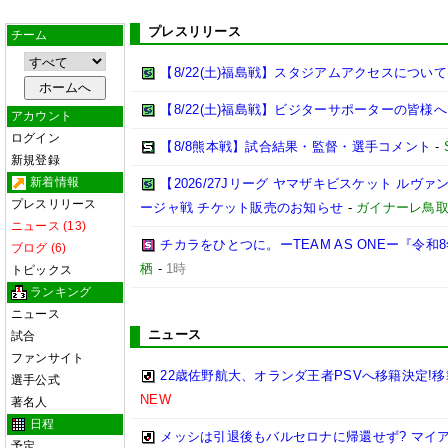
プレスリリース
チーム
【8/22(土)福島戦】スタジアムアクセスについて
【8/22(土)福島戦】ビジターサポーターの皆様へ
アカウント
ログイン
【8/8熊本戦】試合結果・監督・選手コメント
-
新規登録
新着情報
【2026/27Jリーグ ヤマザキビスケット ルヴァン
プレスリリース
ージャ戦 チケット販売のお知らせ
-
ガイナーレ鳥
ニュース (13)
チカラをひとつに。ーTEAM AS ONEー『令
ブログ (6)
栖
-
1時
トピックス
ランキング
ニュース
ニュース
試合
ファンサイト
22歳佐野航大、オランダ王者PSVへ移籍決定!移
選手公式
NEW
著名人
日程
メッシは引退後もバルセロナに帰還せず? マイ
予定