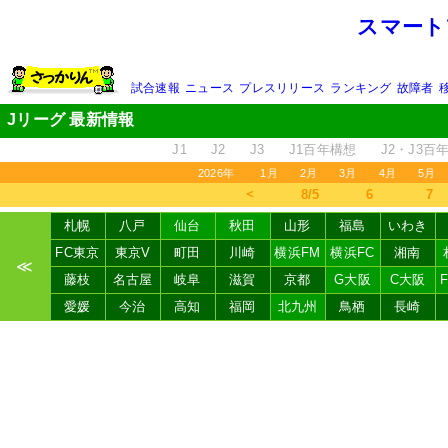
スマート
試合速報
ニュース
プレスリリース
ランキング
故障者
Jリーグ 最新情報
J1
J2
J3
J1百年構想
J2・J3百
2026年
1月
2月
3月
4月
5月
＜
8/5
6
7
札幌
八戸
仙台
秋田
山形
福島
いわき
FC東京
東京V
町田
川崎
横浜FM
横浜FC
湘南
≪
藤枝
名古屋
岐阜
滋賀
京都
G大阪
C大阪
愛媛
今治
高知
福岡
北九州
鳥栖
長崎