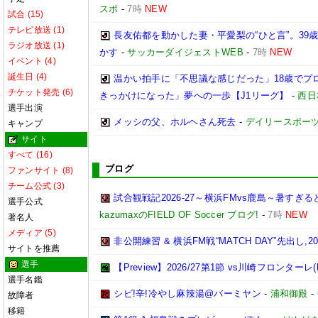
スポ
-
7時
NEW
試合 (15)
テレビ放送 (1)
長友佑都を動かした妻・平愛梨の“ひと言”。3
ラジオ放送 (1)
かす
-
サッカーダイジェストWEB
-
7時
NEW
イベント (4)
誕生日 (4)
温かい拍手に「不思議な感じだった」18歳でプ
チケット発売 (6)
きっかけになった」夢への一歩【J1リーグ】
-
西日
選手出演
メッシの父、ホルヘさん死去
-
デイリースポー
キャンプ
サイト
すべて (16)
ブログ
ファンサイト (8)
チーム公式 (3)
試合観戦記2026-27～横浜FMvs鹿島～暑す
選手公式
kazumaxのFIELD OF Soccer ブログ!
-
7時
NEW
著名人
メディア (5)
非公開練習 & 横浜FM戦“MATCH DAY”先出し,2026
サイトを推薦
選手
【Preview】2026/27第1節 vs川崎フロンターレ(
選手名鑑
シビ!辛!冷やし麻辣湯@バーミヤン
-
浦和御殿
-
故障者
移籍