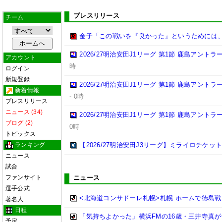
プレスリリース
チーム
金子「この戦いを『良かった』というためには
2026/27明治安田J1リーグ 第1節 鹿島アント
アカウント
時
ログイン
新規登録
2026/27明治安田J1リーグ 第1節 鹿島アント
新着情報
-
0時
プレスリリース
ニュース (34)
2026/27明治安田J1リーグ 第1節 鹿島アント
ブログ (2)
0時
トピックス
ランキング
【2026/27明治安田J3リーグ】ミライロチケ
ニュース
試合
ファンサイト
ニュース
選手公式
<北海道コンサドーレ札幌>札幌 ホームで徳島戦
著名人
日程
「気持ちよかった」横浜FMの16歳・三井寺真
予定