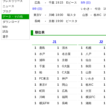
プレスリリース
広島
-
千葉
19:15
Eピース
8/9 (日)
ニュース
8/9 (日)
いわき
-
今治
1
ブログ
東京V
-
川崎
18:00
味スタ
山形
-
栃木C
1
データ・その他
長崎
-
京都
19:00
ピースタ
ダウンロード
toto
試合
順位表
選手
J1
J2
1
鹿島
1
清水
1
札幌
1
1
水戸
1
名古屋
1
八戸
1
1
浦和
1
京都
1
仙台
1
1
千葉
1
G大阪
1
秋田
1
1
柏
1
C大阪
1
山形
1
1
FC東京
1
神戸
1
いわき
1
1
東京V
1
岡山
1
栃木C
1
1
町田
1
広島
1
大宮
1
1
川崎
1
福岡
1
横浜FC
1
1
横浜FM
1
長崎
1
湘南
1