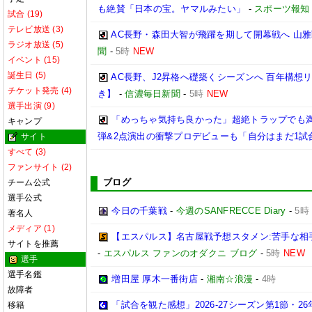
も絶賛「日本の宝。ヤマルみたい」
-
スポーツ報知
試合 (19)
テレビ放送 (3)
AC長野・森田大智が飛躍を期して開幕戦へ 山
ラジオ放送 (5)
聞
-
5時
NEW
イベント (15)
誕生日 (5)
AC長野、J2昇格へ礎築くシーズンへ 百年構
チケット発売 (4)
き】
-
信濃毎日新聞
-
5時
NEW
選手出演 (9)
「めっちゃ気持ち良かった」超絶トラップでも満
キャンプ
弾&2点演出の衝撃プロデビューも「自分はまだ1試
サイト
すべて (3)
ファンサイト (2)
ブログ
チーム公式
選手公式
今日の千葉戦
-
今週のSANFRECCE Diary
-
5時
著名人
メディア (1)
【エスパルス】名古屋戦予想スタメン:苦手な相
サイトを推薦
-
エスパルス ファンのオダクニ ブログ
-
5時
NEW
選手
選手名鑑
増田屋 厚木一番街店
-
湘南☆浪漫
-
4時
故障者
「試合を観た感想」2026-27シーズン第1節・26年
移籍