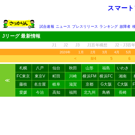
スマート
試合速報
ニュース
プレスリリース
ランキング
故障者
Jリーグ 最新情報
J1
J2
J3
J1百年構想
J2・J3百
2026年
1月
2月
3月
4月
5月
＜
8/4
5
6
札幌
八戸
仙台
秋田
山形
福島
いわき
FC東京
東京V
町田
川崎
横浜FM
横浜FC
湘南
≪
藤枝
名古屋
岐阜
滋賀
京都
G大阪
C大阪
愛媛
今治
高知
福岡
北九州
鳥栖
長崎