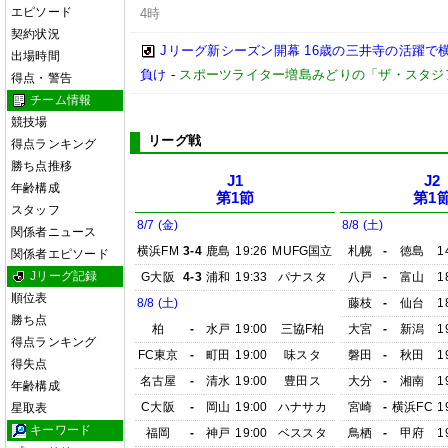
エピソード
4時
契約状況
Jリーグ新シーズン開幕 16歳の三井寺の活躍で
出場時間
負け
-
スポーツライター増島みどりの「ザ・スタジ
得点・警告
チーム情報
競技場
リーグ戦
得点ランキング
勝ち点推移
J1
J2
年齢構成
第1節
第1
スタッフ
8/7 (金)
8/8 (土)
関係者ニュース
横浜FM
3-4
鹿島
19:26
MUFG国立
札幌
-
徳島
1
関係者エピソード
Jリーグ記録
G大阪
4-3
浦和
19:33
パナスタ
八戸
-
富山
1
順位表
8/8 (土)
藤枝
-
仙台
1
勝ち点
柏
-
水戸
19:00
三協F柏
大宮
-
新潟
1
得点ランキング
FC東京
-
町田
19:00
味スタ
磐田
-
秋田
1
得失点
名古屋
-
清水
19:00
豊田ス
大分
-
湘南
1
年齢構成
C大阪
-
岡山
19:00
ハナサカ
宮崎
-
横浜FC
1
星取表
キーワード
福岡
-
神戸
19:00
ベススタ
鳥栖
-
甲府
1