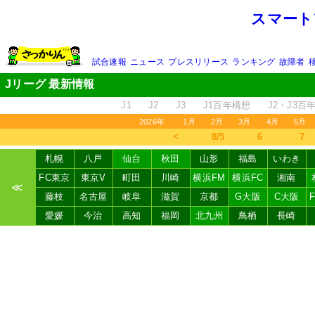
スマート
試合速報
ニュース
プレスリリース
ランキング
故障者
Jリーグ 最新情報
J1
J2
J3
J1百年構想
J2・J3百
2026年
1月
2月
3月
4月
5月
＜
8/5
6
7
札幌
八戸
仙台
秋田
山形
福島
いわき
FC東京
東京V
町田
川崎
横浜FM
横浜FC
湘南
≪
藤枝
名古屋
岐阜
滋賀
京都
G大阪
C大阪
愛媛
今治
高知
福岡
北九州
鳥栖
長崎