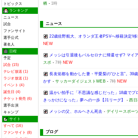
栖
-
1時
トピックス
ランキング
ニュース
ニュース
試合
ファンサイト
22歳佐野航大、オランダ王者PSVへ移籍決定!移
選手公式
NEW
著名人
日程
メッシは引退後もバルセロナに帰還せず? マイ
予定
スポ
-
7時
NEW
試合 (15)
テレビ放送 (1)
長友佑都を動かした妻・平愛梨の“ひと言”。3
ラジオ放送 (1)
かす
-
サッカーダイジェストWEB
-
7時
NEW
イベント (4)
誕生日 (4)
温かい拍手に「不思議な感じだった」18歳でプ
チケット発売 (6)
きっかけになった」夢への一歩【J1リーグ】
-
西日
選手出演
メッシの父、ホルヘさん死去
-
デイリースポー
キャンプ
サイト
すべて (16)
ブログ
ファンサイト (8)