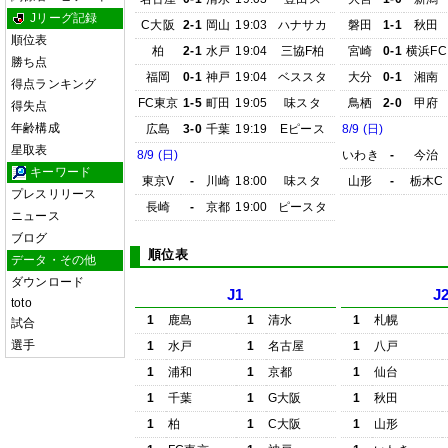
Jリーグ記録
C大阪
2-1
岡山
19:03
ハナサカ
磐田
1-1
秋田
順位表
柏
2-1
水戸
19:04
三協F柏
宮崎
0-1
横浜FC
勝ち点
福岡
0-1
神戸
19:04
ベススタ
大分
0-1
湘南
得点ランキング
FC東京
1-5
町田
19:05
味スタ
鳥栖
2-0
甲府
得失点
年齢構成
広島
3-0
千葉
19:19
Eピース
8/9 (日)
星取表
8/9 (日)
いわき
-
今治
キーワード
東京V
-
川崎
18:00
味スタ
山形
-
栃木C
プレスリリース
長崎
-
京都
19:00
ピースタ
ニュース
ブログ
順位表
データ・その他
ダウンロード
J1
J
toto
1
鹿島
1
清水
1
札幌
試合
選手
1
水戸
1
名古屋
1
八戸
1
浦和
1
京都
1
仙台
1
千葉
1
G大阪
1
秋田
1
柏
1
C大阪
1
山形