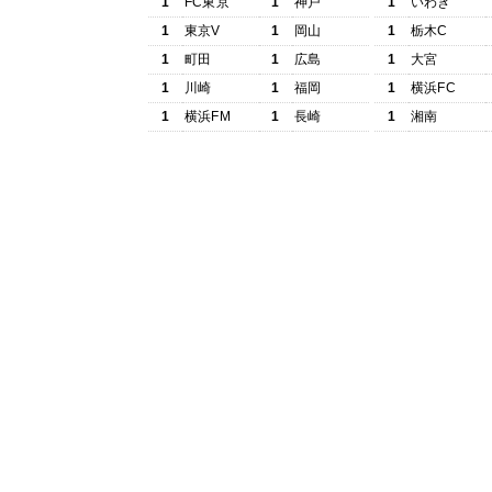
1
FC東京
1
神戸
1
いわき
1
東京V
1
岡山
1
栃木C
1
町田
1
広島
1
大宮
1
川崎
1
福岡
1
横浜FC
1
横浜FM
1
長崎
1
湘南