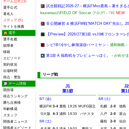
チーム公式 (3)
試合観戦記2026-27～横浜FMvs鹿島～暑す
選手公式
kazumaxのFIELD OF Soccer ブログ!
-
7時
NEW
著名人
メディア (5)
非公開練習 & 横浜FM戦“MATCH DAY”先出し,2026
サイトを推薦
選手
【Preview】2026/27第1節 vs川崎フロンターレ(
選手名鑑
シビ!辛!冷やし麻辣湯@バーミヤン
-
浦和御殿
-
故障者
移籍
第1節 A 福島戦をプレビューっぽく。
-
がめが
エピソード
契約状況
出場時間
リーグ戦
得点・警告
チーム情報
J1
J2
競技場
第1節
第1
得点ランキング
8/7 (金)
8/8 (土)
勝ち点推移
横浜FM
3-4
鹿島
19:26
MUFG国立
札幌
2-0
徳島
年齢構成
G大阪
4-3
浦和
19:33
パナスタ
八戸
2-0
富山
スタッフ
8/8 (土)
藤枝
2-0
仙台
関係者ニュース
関係者エピソード
名古屋
0-1
清水
19:03
豊田ス
大宮
1-0
新潟