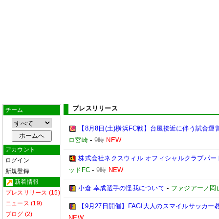
プレスリリース
チーム
【8月8日(土)横浜FC戦】台風接近に伴う試合運営
ロ宮崎
-
9時
NEW
アカウント
株式会社ネクスウィル オフィシャルクラブパー
ログイン
ッドFC
-
9時
NEW
新規登録
新着情報
小倉 幸成選手の怪我について
-
ファジアーノ岡
プレスリリース (15)
ニュース (19)
【9月27日開催】FAGI大人のスマイルサッカー
ブログ (2)
NEW