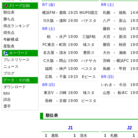
8/7 (金)
8/8 (土)
Jリーグ記録
順位表
横浜FM
-
鹿島
19:25
MUFG国立
札幌
-
徳島
14:
勝ち点
G大阪
-
浦和
19:30
パナスタ
八戸
-
富山
18:
得点ランキング
8/8 (土)
藤枝
-
仙台
18:
得失点
柏
-
水戸
19:00
三協F柏
大宮
-
新潟
19:
年齢構成
FC東京
-
町田
19:00
味スタ
磐田
-
秋田
19:
星取表
名古屋
-
清水
19:00
豊田ス
大分
-
湘南
19:
キーワード
プレスリリース
C大阪
-
岡山
19:00
ハナサカ
宮崎
-
横浜FC
19:
ニュース
福岡
-
神戸
19:00
ベススタ
鳥栖
-
甲府
19:
ブログ
広島
-
千葉
19:15
Eピース
8/9 (日)
データ・その他
8/9 (日)
いわき
-
今治
18:
ダウンロード
東京V
-
川崎
18:00
味スタ
山形
-
栃木C
19:
toto
試合
長崎
-
京都
19:00
ピースタ
選手
順位表
J1
J2
1
鹿島
1
清水
1
札幌
1