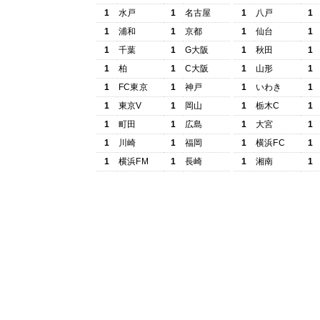
1
水戸
1
名古屋
1
八戸
1
1
浦和
1
京都
1
仙台
1
1
千葉
1
G大阪
1
秋田
1
1
柏
1
C大阪
1
山形
1
1
FC東京
1
神戸
1
いわき
1
1
東京V
1
岡山
1
栃木C
1
1
町田
1
広島
1
大宮
1
1
川崎
1
福岡
1
横浜FC
1
1
横浜FM
1
長崎
1
湘南
1