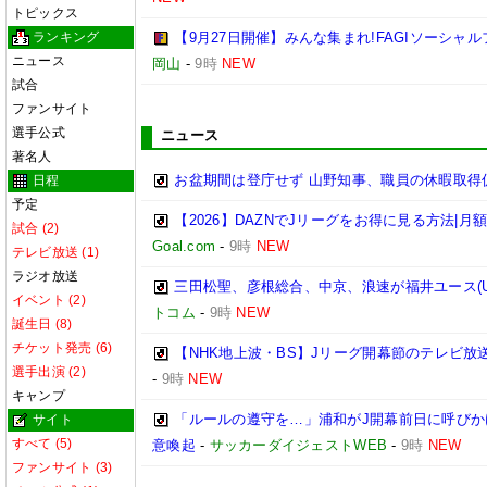
トピックス
ランキング
【9月27日開催】みんな集まれ!FAGIソーシャル
ニュース
岡山
-
9時
NEW
試合
ファンサイト
選手公式
ニュース
著名人
お盆期間は登庁せず 山野知事、職員の休暇取得
日程
予定
【2026】DAZNでJリーグをお得に見る方法|
試合 (2)
Goal.com
-
9時
NEW
テレビ放送 (1)
ラジオ放送
三田松聖、彦根総合、中京、浪速が福井ユース(U-
イベント (2)
トコム
-
9時
NEW
誕生日 (8)
チケット発売 (6)
【NHK地上波・BS】Jリーグ開幕節のテレビ放
選手出演 (2)
-
9時
NEW
キャンプ
「ルールの遵守を…」浦和がJ開幕前日に呼びか
サイト
すべて (5)
意喚起
-
サッカーダイジェストWEB
-
9時
NEW
ファンサイト (3)