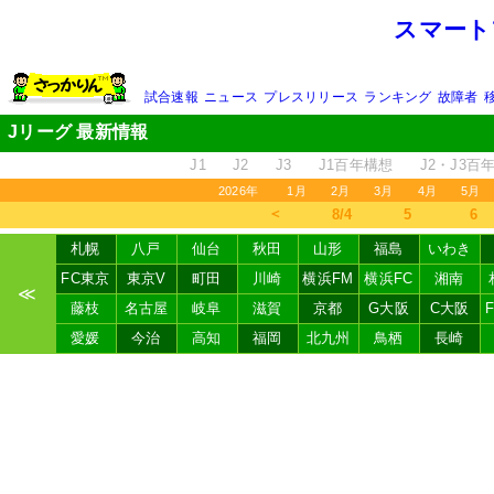
スマート
試合速報
ニュース
プレスリリース
ランキング
故障者
Jリーグ 最新情報
J1
J2
J3
J1百年構想
J2・J3百
2026年
1月
2月
3月
4月
5月
＜
8/4
5
6
札幌
八戸
仙台
秋田
山形
福島
いわき
FC東京
東京V
町田
川崎
横浜FM
横浜FC
湘南
≪
藤枝
名古屋
岐阜
滋賀
京都
G大阪
C大阪
愛媛
今治
高知
福岡
北九州
鳥栖
長崎