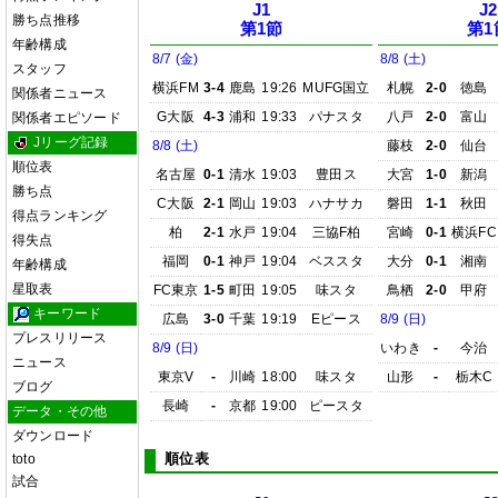
J1
J2
勝ち点推移
第1節
第1
年齢構成
8/7 (金)
8/8 (土)
スタッフ
横浜FM
3-4
鹿島
19:26
MUFG国立
札幌
2-0
徳島
関係者ニュース
G大阪
4-3
浦和
19:33
パナスタ
八戸
2-0
富山
関係者エピソード
Jリーグ記録
8/8 (土)
藤枝
2-0
仙台
順位表
名古屋
0-1
清水
19:03
豊田ス
大宮
1-0
新潟
勝ち点
C大阪
2-1
岡山
19:03
ハナサカ
磐田
1-1
秋田
得点ランキング
柏
2-1
水戸
19:04
三協F柏
宮崎
0-1
横浜FC
得失点
福岡
0-1
神戸
19:04
ベススタ
大分
0-1
湘南
年齢構成
星取表
FC東京
1-5
町田
19:05
味スタ
鳥栖
2-0
甲府
キーワード
広島
3-0
千葉
19:19
Eピース
8/9 (日)
プレスリリース
8/9 (日)
いわき
-
今治
ニュース
東京V
-
川崎
18:00
味スタ
山形
-
栃木C
ブログ
長崎
-
京都
19:00
ピースタ
データ・その他
ダウンロード
順位表
toto
試合