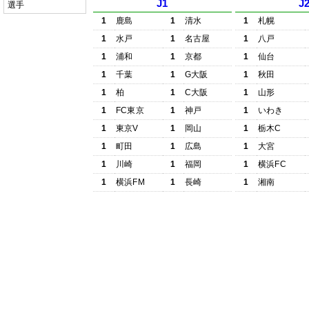
J1
J
選手
1
鹿島
1
清水
1
札幌
1
水戸
1
名古屋
1
八戸
1
浦和
1
京都
1
仙台
1
千葉
1
G大阪
1
秋田
1
柏
1
C大阪
1
山形
1
FC東京
1
神戸
1
いわき
1
東京V
1
岡山
1
栃木C
1
町田
1
広島
1
大宮
1
川崎
1
福岡
1
横浜FC
1
横浜FM
1
長崎
1
湘南