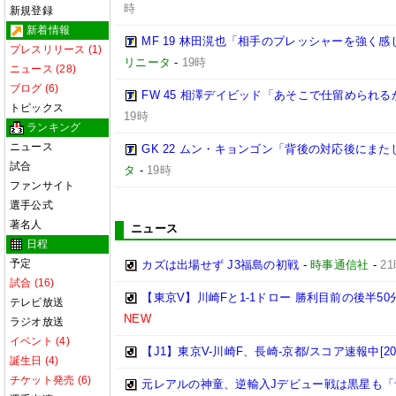
時
新規登録
新着情報
MF 19 林田滉也「相手のプレッシャーを強く
プレスリリース (1)
リニータ
-
19時
ニュース (28)
ブログ (6)
FW 45 相澤デイビッド「あそこで仕留められ
トピックス
19時
ランキング
ニュース
GK 22 ムン・キョンゴン「背後の対応後にま
試合
タ
-
19時
ファンサイト
選手公式
著名人
ニュース
日程
予定
カズは出場せず J3福島の初戦
-
時事通信社
-
2
試合 (16)
【東京V】川崎Fと1-1ドロー 勝利目前の後半50分
テレビ放送
NEW
ラジオ放送
イベント (4)
【J1】東京V-川崎F、長崎-京都/スコア速報中[20:
誕生日 (4)
チケット発売 (6)
元レアルの神童、逆輸入Jデビュー戦は黒星も