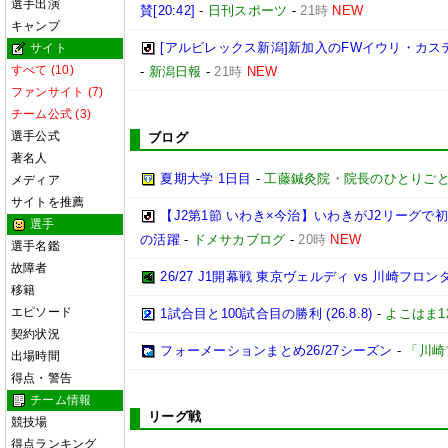
選手出演
賛[20:42]
-
日刊スポーツ
-
21時
NEW
キャンプ
[アルビレックス新潟]新加入のFWイウリ・カス
サイト
すべて (10)
-
新潟日報
-
21時
NEW
ファンサイト (7)
チーム公式 (3)
選手公式
ブログ
著名人
夏期大学 1日目
-
工藤鍼灸院・院長のひとりごと
メディア
サイトを推薦
【J2第1節 いわき×今治】いわきがJ2リーグ
選手
の活躍
-
ドメサカブログ
-
20時
NEW
選手名鑑
故障者
26/27 J1開幕戦 東京ヴェルディ vs 川崎フロン
移籍
エピソード
1試合目と100試合目の勝利 (26.8.8)
-
よこはま1
契約状況
フォーメーションまとめ26/27シーズン
-
「川崎
出場時間
得点・警告
チーム情報
リーグ戦
競技場
得点ランキング