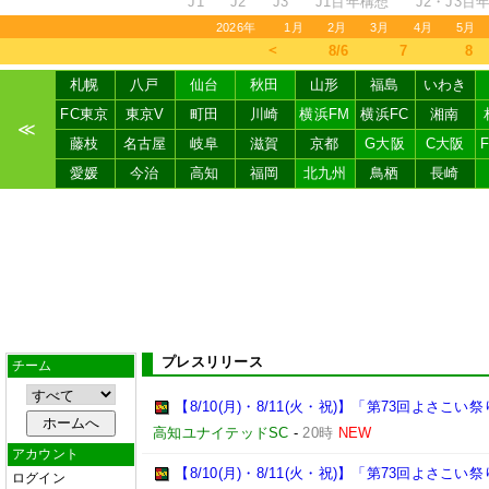
J1
J2
J3
J1百年構想
J2・J3百
2026年
1月
2月
3月
4月
5月
＜
8/6
7
8
札幌
八戸
仙台
秋田
山形
福島
いわき
FC東京
東京V
町田
川崎
横浜FM
横浜FC
湘南
≪
藤枝
名古屋
岐阜
滋賀
京都
G大阪
C大阪
愛媛
今治
高知
福岡
北九州
鳥栖
長崎
プレスリリース
チーム
【8/10(月)・8/11(火・祝)】「第73回よさ
高知ユナイテッドSC
-
20時
NEW
アカウント
【8/10(月)・8/11(火・祝)】「第73回よさこ
ログイン