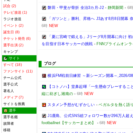
試合 (2)
磐田・甲斐が骨折 全治3カ月-J2
-
静岡新聞
-
6
テレビ放送 (1)
「ガツンと」勝利、昇格へ J3あす8月8日開幕
ラジオ放送
イベント (2)
6時
NEW
誕生日 (8)
「夏に宮崎で鍛える」Jリーグ8月開幕に向け 
チケット発売 (6)
を目指す日本サッカーの挑戦
-
FNNプライムオンラ
選手出演 (2)
キャンプ
サイト
ブログ
すべて (18)
ファンサイト (11)
横浜FM戦前日練習 ～新シーズン開幕～,2026/08/
チーム公式
選手公式
【コトノハ】堂鼻起暉「一生懸命プレーするこ
著名人
縦に紡ぎし湘南の
-
6時
NEW
メディア (7)
サイトを推薦
スタメン予想がむずかしい
-
ベガルタを熱く語
選手
J1鹿島、公式SNS総フォロワー数が296万人超
選手名鑑
footballnet【サッカーまとめ】
-
6時
NEW
故障者
移籍