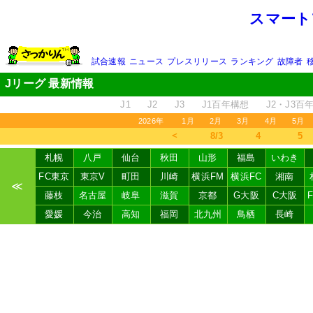
スマート
試合速報
ニュース
プレスリリース
ランキング
故障者
Jリーグ 最新情報
J1
J2
J3
J1百年構想
J2・J3百
2026年
1月
2月
3月
4月
5月
＜
8/3
4
5
札幌
八戸
仙台
秋田
山形
福島
いわき
FC東京
東京V
町田
川崎
横浜FM
横浜FC
湘南
≪
藤枝
名古屋
岐阜
滋賀
京都
G大阪
C大阪
愛媛
今治
高知
福岡
北九州
鳥栖
長崎