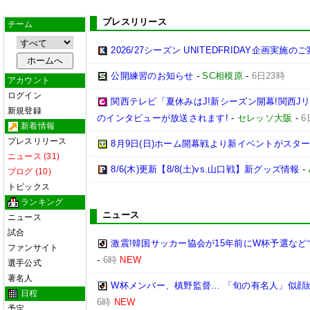
プレスリリース
チーム
2026/27シーズン UNITEDFRIDAY企画実施の
公開練習のお知らせ
-
SC相模原
-
6日23時
アカウント
ログイン
関西テレビ「夏休みはJ!新シーズン開幕!関西J
新規登録
のインタビューが放送されます!
-
セレッソ大阪
-
6
新着情報
プレスリリース
8月9日(日)ホーム開幕戦より新イベントがスター
ニュース (31)
8/6(木)更新【8/8(土)vs.山口戦】新グッズ情報
-
ブログ (10)
トピックス
ランキング
ニュース
ニュース
試合
激震!韓国サッカー協会が15年前にW杯予選など
ファンサイト
-
6時
NEW
選手公式
著名人
W杯メンバー、槙野監督… 「旬の有名人」似顔
日程
6時
NEW
予定