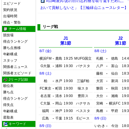
#白崎凌兵/あの日の忘れ物を取り返すために。
エピソード
おいて貢献しないと」【三輪緑山ニュースレター】
契約状況
出場時間
得点・警告
リーグ戦
チーム情報
競技場
J1
J2
得点ランキング
第1節
第1節
勝ち点推移
8/7 (金)
8/8 (土)
年齢構成
横浜FM
-
鹿島
19:25
MUFG国立
札幌
-
徳島
14:
スタッフ
G大阪
-
浦和
19:30
パナスタ
八戸
-
富山
18:
関係者ニュース
関係者エピソード
8/8 (土)
藤枝
-
仙台
18:
Jリーグ記録
柏
-
水戸
19:00
三協F柏
大宮
-
新潟
19:
順位表
FC東京
-
町田
19:00
味スタ
磐田
-
秋田
19:
勝ち点
名古屋
-
清水
19:00
豊田ス
大分
-
湘南
19:
得点ランキング
C大阪
-
岡山
19:00
ハナサカ
宮崎
-
横浜FC
19:
得失点
福岡
-
神戸
19:00
ベススタ
鳥栖
-
甲府
19:
年齢構成
星取表
広島
-
千葉
19:15
Eピース
8/9 (日)
キーワード
8/9 (日)
いわき
-
今治
18: