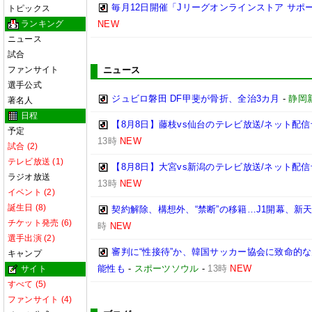
毎月12日開催「Jリーグオンラインストア サポ
トピックス
ランキング
NEW
ニュース
試合
ファンサイト
ニュース
選手公式
ジュビロ磐田 DF甲斐が骨折、全治3カ月
-
静岡
著名人
日程
【8月8日】藤枝vs仙台のテレビ放送/ネット配信
予定
13時
NEW
試合 (2)
テレビ放送 (1)
【8月8日】大宮vs新潟のテレビ放送/ネット配信
ラジオ放送
13時
NEW
イベント (2)
誕生日 (8)
契約解除、構想外、“禁断”の移籍…J1開幕、新
チケット発売 (6)
時
NEW
選手出演 (2)
審判に“性接待”か、韓国サッカー協会に致命的
キャンプ
能性も
-
スポーツソウル
-
13時
NEW
サイト
すべて (5)
ファンサイト (4)