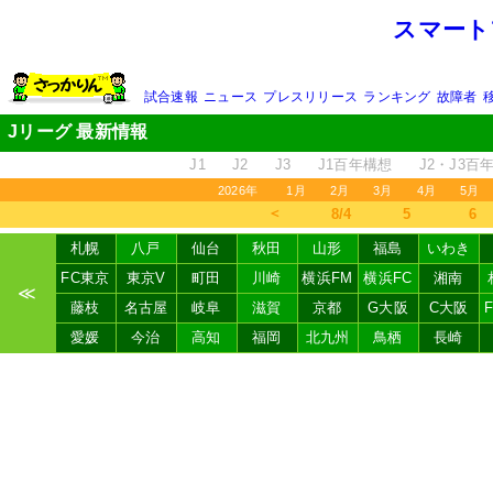
スマート
試合速報
ニュース
プレスリリース
ランキング
故障者
Jリーグ 最新情報
J1
J2
J3
J1百年構想
J2・J3百
2026年
1月
2月
3月
4月
5月
＜
8/4
5
6
札幌
八戸
仙台
秋田
山形
福島
いわき
FC東京
東京V
町田
川崎
横浜FM
横浜FC
湘南
≪
藤枝
名古屋
岐阜
滋賀
京都
G大阪
C大阪
愛媛
今治
高知
福岡
北九州
鳥栖
長崎