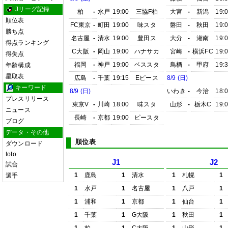
Jリーグ記録
柏
-
水戸
19:00
三協F柏
大宮
-
新潟
19:
順位表
FC東京
-
町田
19:00
味スタ
磐田
-
秋田
19:
勝ち点
名古屋
-
清水
19:00
豊田ス
大分
-
湘南
19:
得点ランキング
C大阪
-
岡山
19:00
ハナサカ
宮崎
-
横浜FC
19:
得失点
福岡
-
神戸
19:00
ベススタ
鳥栖
-
甲府
19:
年齢構成
星取表
広島
-
千葉
19:15
Eピース
8/9 (日)
キーワード
8/9 (日)
いわき
-
今治
18:
プレスリリース
東京V
-
川崎
18:00
味スタ
山形
-
栃木C
19:
ニュース
長崎
-
京都
19:00
ピースタ
ブログ
データ・その他
順位表
ダウンロード
toto
J1
J2
試合
1
鹿島
1
清水
1
札幌
1
選手
1
水戸
1
名古屋
1
八戸
1
1
浦和
1
京都
1
仙台
1
1
千葉
1
G大阪
1
秋田
1