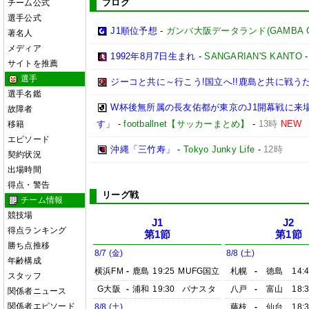
ブログ
チーム公式
選手公式
J1順位予想
-
ガンバ大阪データランド(GAMBA OSAK
著名人
メディア
1992年8月7日生まれ
-
SANGARIAN'S KANTO
サイトを推薦
選手
ジーコと共に～行こう!国立へ!!鹿島と共に戦うため
選手名鑑
W杯後無所属の長友佑都が東京のJ1開幕戦に来
故障者
す」
-
footballnet【サッカーまとめ】
-
13時
NEW
移籍
エピソード
沖縄「三竹寿」
-
Tokyo Junky Life
-
12時
契約状況
出場時間
得点・警告
リーグ戦
チーム情報
競技場
J1
J2
得点ランキング
第1節
第1節
勝ち点推移
8/7 (金)
8/8 (土)
年齢構成
横浜FM
-
鹿島
19:25
MUFG国立
札幌
-
徳島
14:
スタッフ
G大阪
-
浦和
19:30
パナスタ
八戸
-
富山
18:
関係者ニュース
関係者エピソード
8/8 (土)
藤枝
-
仙台
18: