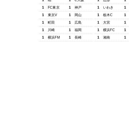
1
柏
1
C大阪
1
山形
1
1
FC東京
1
神戸
1
いわき
1
1
東京V
1
岡山
1
栃木C
1
1
町田
1
広島
1
大宮
1
1
川崎
1
福岡
1
横浜FC
1
1
横浜FM
1
長崎
1
湘南
1